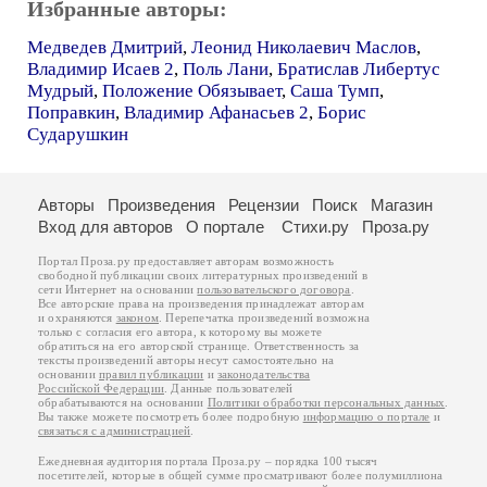
Избранные авторы:
Медведев Дмитрий
,
Леонид Николаевич Маслов
,
Владимир Исаев 2
,
Поль Лани
,
Братислав Либертус
Мудрый
,
Положение Обязывает
,
Саша Тумп
,
Поправкин
,
Владимир Афанасьев 2
,
Борис
Сударушкин
Авторы
Произведения
Рецензии
Поиск
Магазин
Вход для авторов
О портале
Стихи.ру
Проза.ру
Портал Проза.ру предоставляет авторам возможность
свободной публикации своих литературных произведений в
сети Интернет на основании
пользовательского договора
.
Все авторские права на произведения принадлежат авторам
и охраняются
законом
. Перепечатка произведений возможна
только с согласия его автора, к которому вы можете
обратиться на его авторской странице. Ответственность за
тексты произведений авторы несут самостоятельно на
основании
правил публикации
и
законодательства
Российской Федерации
. Данные пользователей
обрабатываются на основании
Политики обработки персональных данных
.
Вы также можете посмотреть более подробную
информацию о портале
и
связаться с администрацией
.
Ежедневная аудитория портала Проза.ру – порядка 100 тысяч
посетителей, которые в общей сумме просматривают более полумиллиона