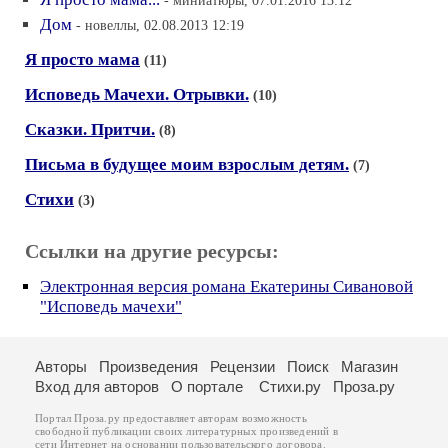
- миниатюры, 07.01.2016 13:12
Дом
- новеллы, 02.08.2013 12:19
Я просто мама
(11)
Исповедь Мачехи. Отрывки.
(10)
Сказки. Притчи.
(8)
Письма в будущее моим взрослым детям.
(7)
Стихи
(3)
Ссылки на другие ресурсы:
Электронная версия романа Екатерины Сивановой
"Исповедь мачехи"
Авторы
Произведения
Рецензии
Поиск
Магазин
Вход для авторов
О портале
Стихи.ру
Проза.ру
Портал Проза.ру предоставляет авторам возможность
свободной публикации своих литературных произведений в
сети Интернет на основании
пользовательского договора
.