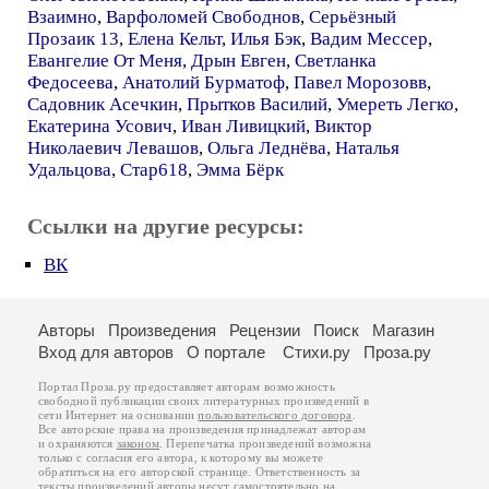
Взаимно
,
Варфоломей Свободнов
,
Серьёзный
Прозаик 13
,
Елена Кельт
,
Илья Бэк
,
Вадим Мессер
,
Евангелие От Меня
,
Дрын Евген
,
Светланка
Федосеева
,
Анатолий Бурматоф
,
Павел Морозовв
,
Садовник Асечкин
,
Прытков Василий
,
Умереть Легко
,
Екатерина Усович
,
Иван Ливицкий
,
Виктор
Николаевич Левашов
,
Ольга Леднёва
,
Наталья
Удальцова
,
Стар618
,
Эмма Бёрк
Ссылки на другие ресурсы:
ВК
Авторы
Произведения
Рецензии
Поиск
Магазин
Вход для авторов
О портале
Стихи.ру
Проза.ру
Портал Проза.ру предоставляет авторам возможность
свободной публикации своих литературных произведений в
сети Интернет на основании
пользовательского договора
.
Все авторские права на произведения принадлежат авторам
и охраняются
законом
. Перепечатка произведений возможна
только с согласия его автора, к которому вы можете
обратиться на его авторской странице. Ответственность за
тексты произведений авторы несут самостоятельно на