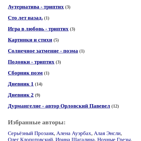
Аутернатива - триптих
(3)
Сто лет назад.
(1)
Игра в любовь - триптих
(3)
Картинки и стихи
(5)
Солнечное затмение - поэма
(1)
Подонки - триптих
(3)
Сборник поэм
(1)
Дневник 1
(14)
Дневник 2
(9)
Дурмангелие - автор Орловский Павевел
(12)
Избранные авторы:
Серьёзный Прозаик
,
Алена Ауэрбах
,
Алая Энсли
,
Олег Клопотовский
,
Ирина Шагалина
,
Ночные Грезы
,