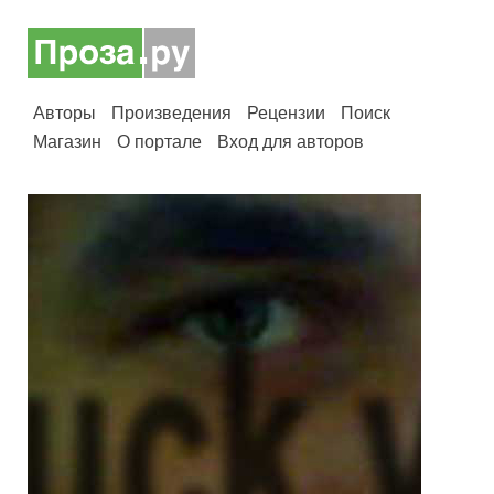
Авторы
Произведения
Рецензии
Поиск
Магазин
О портале
Вход для авторов