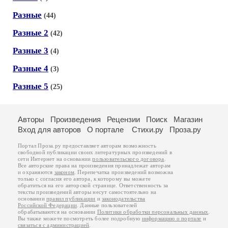
Разные
(44)
Разные 2
(42)
Разные 3
(4)
Разные 4
(3)
Разные 5
(25)
Авторы
Произведения
Рецензии
Поиск
Магазин
Вход для авторов
О портале
Стихи.ру
Проза.ру
Портал Проза.ру предоставляет авторам возможность
свободной публикации своих литературных произведений в
сети Интернет на основании
пользовательского договора
.
Все авторские права на произведения принадлежат авторам
и охраняются
законом
. Перепечатка произведений возможна
только с согласия его автора, к которому вы можете
обратиться на его авторской странице. Ответственность за
тексты произведений авторы несут самостоятельно на
основании
правил публикации
и
законодательства
Российской Федерации
. Данные пользователей
обрабатываются на основании
Политики обработки персональных данных
.
Вы также можете посмотреть более подробную
информацию о портале
и
связаться с администрацией
.