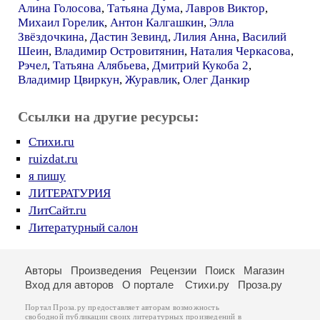
Алина Голосова
,
Татьяна Дума
,
Лавров Виктор
,
Михаил Горелик
,
Антон Калгашкин
,
Элла
Звёздочкина
,
Дастин Зевинд
,
Лилия Анна
,
Василий
Шеин
,
Владимир Островитянин
,
Наталия Черкасова
,
Рэчел
,
Татьяна Алябьева
,
Дмитрий Кукоба 2
,
Владимир Цвиркун
,
Журавлик
,
Олег Данкир
Ссылки на другие ресурсы:
Стихи.ru
ruizdat.ru
я пишу
ЛИТЕРАТУРИЯ
ЛитСайт.ru
Литературный салон
Авторы
Произведения
Рецензии
Поиск
Магазин
Вход для авторов
О портале
Стихи.ру
Проза.ру
Портал Проза.ру предоставляет авторам возможность
свободной публикации своих литературных произведений в