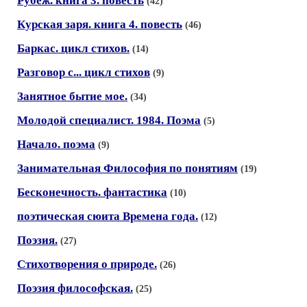
Рубеж. книга 3. повесть
(42)
Курская заря. книга 4. повесть
(46)
Баркас. цикл стихов.
(14)
Разговор с... цикл стихов
(9)
Занятное бытие мое.
(34)
Молодой специалист. 1984. Поэма
(5)
Начало. поэма
(9)
Занимательная Философия по понятиям
(19)
Бесконечность. фантастика
(10)
поэтическая сюита Времена года.
(12)
Поэзия.
(27)
Стихотворения о природе.
(26)
Поэзия философская.
(25)