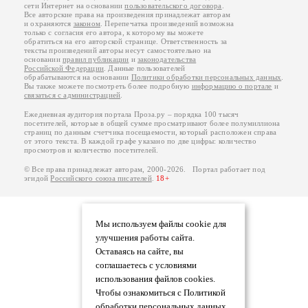
сети Интернет на основании
пользовательского договора
.
Все авторские права на произведения принадлежат авторам
и охраняются
законом
. Перепечатка произведений возможна
только с согласия его автора, к которому вы можете
обратиться на его авторской странице. Ответственность за
тексты произведений авторы несут самостоятельно на
основании
правил публикации
и
законодательства
Российской Федерации
. Данные пользователей
обрабатываются на основании
Политики обработки персональных данных
.
Вы также можете посмотреть более подробную
информацию о портале
и
связаться с администрацией
.
Ежедневная аудитория портала Проза.ру – порядка 100 тысяч
посетителей, которые в общей сумме просматривают более полумиллиона
страниц по данным счетчика посещаемости, который расположен справа
от этого текста. В каждой графе указано по две цифры: количество
просмотров и количество посетителей.
© Все права принадлежат авторам, 2000-2026. Портал работает под
эгидой
Российского союза писателей
.
18+
Мы используем файлы cookie для
улучшения работы сайта.
Оставаясь на сайте, вы
соглашаетесь с условиями
использования файлов cookies.
Чтобы ознакомиться с Политикой
обработки персональных данных