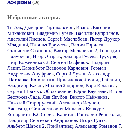
Афоризмы
(16)
Избранные авторы:
Ти Аль
,
Дмитрий Тартаковский
,
Иванов Евгений
Михайлович
,
Владимир Гугель
,
Василий Куприянов
,
Анатолий Писцов
,
Сергей Маслобоев
,
Питер Друкер
Младший
,
Наталья Еремеева
,
Вадим Гордеев
,
Станислав Сахончик
,
Виктор Мельников 2
,
Геннадии
Полубесов
,
Игорь Сирык
,
Эльвира Гусева
,
Туууузя
,
Петр Кожевников 2
,
Сергей Васфилов
,
Видарий
Левит
,
Каринберг Всеволод Карлович
,
Герман
Андреевич Ануфриев
,
Сергей Лузан
,
Александр
Шатравка
,
Константин Присяжнюк
,
Леонид Бабанин
,
Владимир Качан
,
Михаил Задорнов
,
Кора Крылова
,
Сергей Шрамко
,
Образование
,
Юрий Кауфман
,
Игорь
Бестужев-Лада
,
Лев Якубов
,
Виктор Найменов
,
Николай Старорусский
,
Александр Исупов
,
Александр Станиславович Минаков
,
Конкурс
Копирайта -К2
,
Серёга Капитан
,
Григорий Рейнгольд
,
Владимир Сергеевич Андрианов
,
Игорь Гудзь
,
Альберт Шаров 2
,
Прибалтиец
,
Александр Романов 7
,