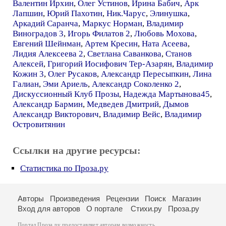
Валентин Ирхин
,
Олег Устинов
,
Ирина Бабич
,
Арк
Лапшин
,
Юрий Пахотин
,
Ник.Чарус
,
Элинушка
,
Аркадий Саранча
,
Маркус Норман
,
Владимир
Виноградов 3
,
Игорь Филатов 2
,
Любовь Мохова
,
Евгений Шейнман
,
Артем Кресин
,
Ната Асеева
,
Лидия Алексеева 2
,
Светлана Саванкова
,
Станов
Алексей
,
Григорий Иосифович Тер-Азарян
,
Владимир
Кожин 3
,
Олег Русаков
,
Александр Пересыпкин
,
Лина
Галиан
,
Эми Ариель
,
Александр Соколенко 2
,
Дискуссионный Клуб Прозы
,
Надежда Мартынова45
,
Александр Бармин
,
Медведев Дмитрий
,
Дымов
Александр Викторович
,
Владимир Вейс
,
Владимир
Островитянин
Ссылки на другие ресурсы:
Статистика по Проза.ру
Авторы
Произведения
Рецензии
Поиск
Магазин
Вход для авторов
О портале
Стихи.ру
Проза.ру
Портал Проза.ру предоставляет авторам возможность