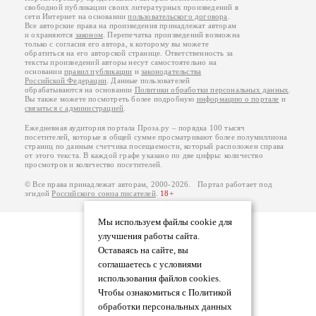
свободной публикации своих литературных произведений в
сети Интернет на основании
пользовательского договора
.
Все авторские права на произведения принадлежат авторам
и охраняются
законом
. Перепечатка произведений возможна
только с согласия его автора, к которому вы можете
обратиться на его авторской странице. Ответственность за
тексты произведений авторы несут самостоятельно на
основании
правил публикации
и
законодательства
Российской Федерации
. Данные пользователей
обрабатываются на основании
Политики обработки персональных данных
.
Вы также можете посмотреть более подробную
информацию о портале
и
связаться с администрацией
.
Ежедневная аудитория портала Проза.ру – порядка 100 тысяч
посетителей, которые в общей сумме просматривают более полумиллиона
страниц по данным счетчика посещаемости, который расположен справа
от этого текста. В каждой графе указано по две цифры: количество
просмотров и количество посетителей.
© Все права принадлежат авторам, 2000-2026. Портал работает под
эгидой
Российского союза писателей
.
18+
Мы используем файлы cookie для
улучшения работы сайта.
Оставаясь на сайте, вы
соглашаетесь с условиями
использования файлов cookies.
Чтобы ознакомиться с Политикой
обработки персональных данных