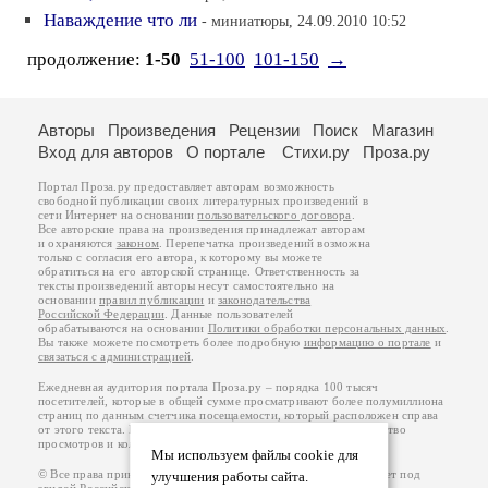
Наваждение что ли
- миниатюры, 24.09.2010 10:52
продолжение:
1-50
51-100
101-150
→
Авторы
Произведения
Рецензии
Поиск
Магазин
Вход для авторов
О портале
Стихи.ру
Проза.ру
Портал Проза.ру предоставляет авторам возможность
свободной публикации своих литературных произведений в
сети Интернет на основании
пользовательского договора
.
Все авторские права на произведения принадлежат авторам
и охраняются
законом
. Перепечатка произведений возможна
только с согласия его автора, к которому вы можете
обратиться на его авторской странице. Ответственность за
тексты произведений авторы несут самостоятельно на
основании
правил публикации
и
законодательства
Российской Федерации
. Данные пользователей
обрабатываются на основании
Политики обработки персональных данных
.
Вы также можете посмотреть более подробную
информацию о портале
и
связаться с администрацией
.
Ежедневная аудитория портала Проза.ру – порядка 100 тысяч
посетителей, которые в общей сумме просматривают более полумиллиона
страниц по данным счетчика посещаемости, который расположен справа
от этого текста. В каждой графе указано по две цифры: количество
просмотров и количество посетителей.
Мы используем файлы cookie для
© Все права принадлежат авторам, 2000-2026. Портал работает под
улучшения работы сайта.