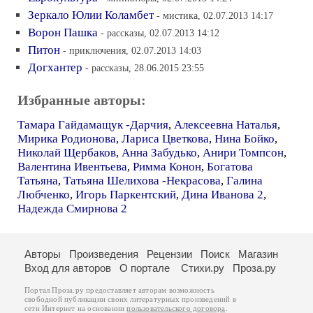
Зеркало Юлии Коламбет
- мистика, 02.07.2013 14:17
Ворон Пашка
- рассказы, 02.07.2013 14:12
Питон
- приключения, 02.07.2013 14:03
Догхантер
- рассказы, 28.06.2015 23:55
Избранные авторы:
Тамара Гайдамащук -Дарчия
,
Алексеевна Наталья
,
Мирика Родионова
,
Лариса Цветкова
,
Нина Бойко
,
Николай Щербаков
,
Анна Забудько
,
Анири Томпсон
,
Валентина Ивентьева
,
Римма Конон
,
Богатова
Татьяна
,
Татьяна Шелихова -Некрасова
,
Галина
Любченко
,
Игорь Паркентский
,
Дина Иванова 2
,
Надежда Смирнова 2
Авторы
Произведения
Рецензии
Поиск
Магазин
Вход для авторов
О портале
Стихи.ру
Проза.ру
Портал Проза.ру предоставляет авторам возможность
свободной публикации своих литературных произведений в
сети Интернет на основании
пользовательского договора
.