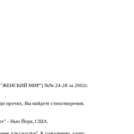
 ("ЖЕНСКИЙ МИР") №№ 24-28 за 2002г.
реди прочих, Вы найдете стихотворения,
mes" - Нью Йорк, США.
не для счастья". К сожалению, адрес