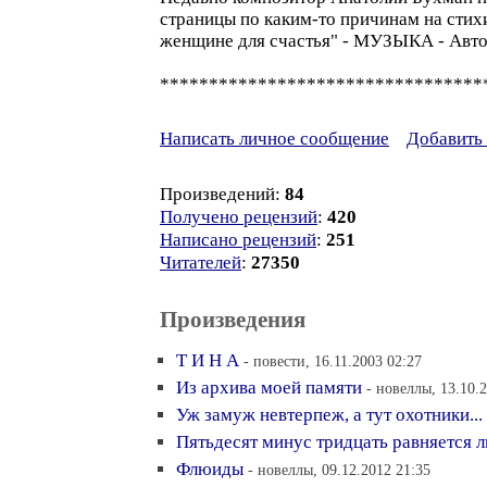
страницы по каким-то причинам на стих
женщине для счастья" - МУЗЫКА - Авто
*********************************
Написать личное сообщение
Добавить 
Произведений:
84
Получено рецензий
:
420
Написано рецензий
:
251
Читателей
:
27350
Произведения
Т И Н А
- повести, 16.11.2003 02:27
Из архива моей памяти
- новеллы, 13.10.
Уж замуж невтерпеж, а тут охотники...
Пятьдесят минус тридцать равняется 
Флюиды
- новеллы, 09.12.2012 21:35