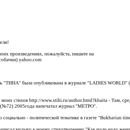
ели!
моих произведениях, пожалуйста, пишите на
 собачки) yahoo.com
ть "ТИНА" была опубликована в журнале "LADIES WORLD"
моих стихов http://www.stihi.ru/author.html?khaita - Там, с
е(№72) 2005года напечатал журнал "МЕТРО".
 социально - политической тематике в газете "Bukharian ti
писал музыку к моему стихотворению "Как мало надо женщи