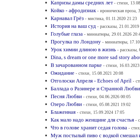
Капризы дамы средних лет
- стихи, 13.0
Койко - афродизиак
- ироническая проза, 
Карнавал Грёз
- мистика, 01.11.2020 21:23
История на ваш суд
- рассказы, 21.01.2019
Голубые глаза
- миниатюры, 29.01.2026 20:
Прогулка по Лондону
- миниатюры, 17.10
Урок химии длиною в жизнь
- рассказы, 
Dina, s dream or one more sad story abo
В зачарованном парке
- стихи, 16.03.2023
Ожидание
- стихи, 15.08.2021 20:08
Отголоски Апреля - Echoes of April
- с
Баллада о Разинере и Странной Любви
Песня Любви
- стихи, 04.06.2026 00:05
Озеро Любви
- стихи, 05.08.2021 19:02
Блаженная
- стихи, 15.09.2024 17:05
Как мало надо женщине для счастья
- 
Что в голове хранит седая голова
- стих
Муж постылый пиво с водкой смешал 