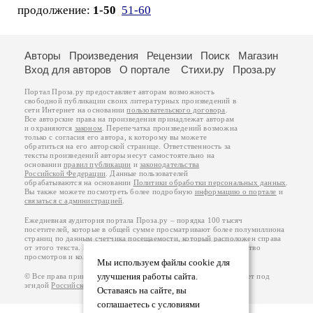
продолжение:
1-50
51-60
Авторы
Произведения
Рецензии
Поиск
Магазин
Вход для авторов
О портале
Стихи.ру
Проза.ру
Портал Проза.ру предоставляет авторам возможность
свободной публикации своих литературных произведений в
сети Интернет на основании
пользовательского договора
.
Все авторские права на произведения принадлежат авторам
и охраняются
законом
. Перепечатка произведений возможна
только с согласия его автора, к которому вы можете
обратиться на его авторской странице. Ответственность за
тексты произведений авторы несут самостоятельно на
основании
правил публикации
и
законодательства
Российской Федерации
. Данные пользователей
обрабатываются на основании
Политики обработки персональных данных
.
Вы также можете посмотреть более подробную
информацию о портале
и
связаться с администрацией
.
Ежедневная аудитория портала Проза.ру – порядка 100 тысяч
посетителей, которые в общей сумме просматривают более полумиллиона
страниц по данным счетчика посещаемости, который расположен справа
от этого текста. В каждой графе указано по две цифры: количество
просмотров и количество посетителей.
Мы используем файлы cookie для
улучшения работы сайта.
© Все права принадлежат авторам, 2000-2026. Портал работает под
эгидой
Российского союза писателей
.
18+
Оставаясь на сайте, вы
соглашаетесь с условиями