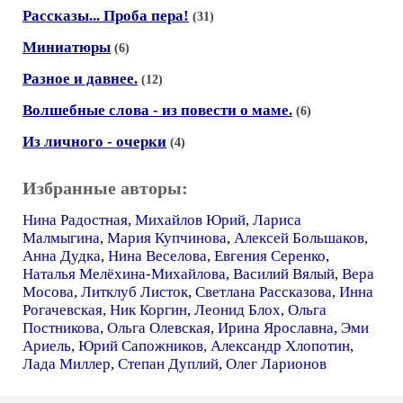
Рассказы... Проба пера!
(31)
Миниатюры
(6)
Разное и давнее.
(12)
Волшебные слова - из повести о маме.
(6)
Из личного - очерки
(4)
Избранные авторы:
Нина Радостная
,
Михайлов Юрий
,
Лариса
Малмыгина
,
Мария Купчинова
,
Алексей Большаков
,
Анна Дудка
,
Нина Веселова
,
Евгения Серенко
,
Наталья Мелёхина-Михайлова
,
Василий Вялый
,
Вера
Мосова
,
Литклуб Листок
,
Светлана Рассказова
,
Инна
Рогачевская
,
Ник Коргин
,
Леонид Блох
,
Ольга
Постникова
,
Ольга Олевская
,
Ирина Ярославна
,
Эми
Ариель
,
Юрий Сапожников
,
Александр Хлопотин
,
Лада Миллер
,
Степан Дуплий
,
Олег Ларионов