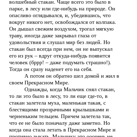
волшебный стакан. Чаще всего это было в
парке, в лесу или где-нибудь на природе. Он
опасливо оглядывался, и, убедившись, что
вокруг никого нет, освобождался от колпака.
Он дышал свежим воздухом, трогал мягкую
траву, иногда даже закрывал глаза от
удовольствия и слушал мир без людей. Но
стакан был всегда при нем, он не выпускал
его из рук – вдруг откуда-нибудь появится
человек (бррр! – даже подумать страшно!).
Тогда он сразу наденет его на себя.
А потом он обратно шел домой и жил в
своем Прекрасном Мире.
Однажды, когда Мальчик снял стакан,
то ли это было в лесу, то ли еще где-то, в
стакан залетела муха, маленькая такая, с
блестящими прозрачными крылышками и
черненьким тельцем. Причем залетела так,
что ее не было поначалу даже заметно. Но
когда она стала летать в Прекрасном Мире и
противно зыкать, Мальчику это ооочень не