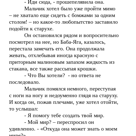
- Иди сюда, - прошепелявила она.
Мальчик хотел было уже пройти мимо
– не хватало еще сидеть с бомжами за одним
столом! – но какое-то любопытство заставило
подойти к старухе.
Он остановился рядом и вопросительно
посмотрел на нее, но Баба-Яга, казалось,
перестала замечать его. Она продолжала
жевать, отхлебывая иногда красную с
приторным малиновым запахом жидкость из
стакана, все также рассыпая крошки.
- Что Вы хотели? - но ответа не
последовало.
Мальчик помялся немного, переступая
с ноги на ногу и недоуменно глядя на старуху.
И когда он, пожав плечами, уже хотел отойти,
то услышал:
- Я помогу тебе создать твой мир.
- Мой мир? – переспросил он
удивленно. - «Откуда она может знать о моем
мире?»