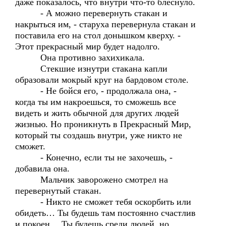
даже показалось, что внутри что-то блеснуло.
- А можно перевернуть стакан и
накрыться им, - старуха перевернула стакан и
поставила его на стол донышком кверху. -
Этот прекрасный мир будет надолго.
Она противно захихикала.
Стекшие изнутри стакана капли
образовали мокрый круг на бардовом столе.
- Не бойся его, - продолжала она, -
когда ты им накроешься, то сможешь все
видеть и жить обычной для других людей
жизнью. Но проникнуть в Прекрасный Мир,
который ты создашь внутри, уже никто не
сможет.
- Конечно, если ты не захочешь, -
добавила она.
Мальчик заворожено смотрел на
перевернутый стакан.
- Никто не сможет тебя оскорбить или
обидеть… Ты будешь там постоянно счастлив
и покоен… Ты будешь среди людей, но