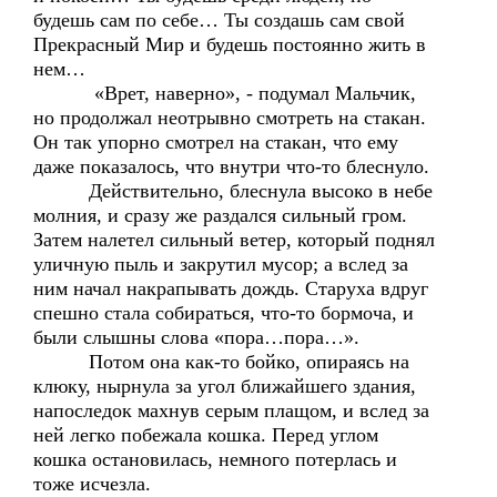
будешь сам по себе… Ты создашь сам свой
Прекрасный Мир и будешь постоянно жить в
нем…
«Врет, наверно», - подумал Мальчик,
но продолжал неотрывно смотреть на стакан.
Он так упорно смотрел на стакан, что ему
даже показалось, что внутри что-то блеснуло.
Действительно, блеснула высоко в небе
молния, и сразу же раздался сильный гром.
Затем налетел сильный ветер, который поднял
уличную пыль и закрутил мусор; а вслед за
ним начал накрапывать дождь. Старуха вдруг
спешно стала собираться, что-то бормоча, и
были слышны слова «пора…пора…».
Потом она как-то бойко, опираясь на
клюку, нырнула за угол ближайшего здания,
напоследок махнув серым плащом, и вслед за
ней легко побежала кошка. Перед углом
кошка остановилась, немного потерлась и
тоже исчезла.