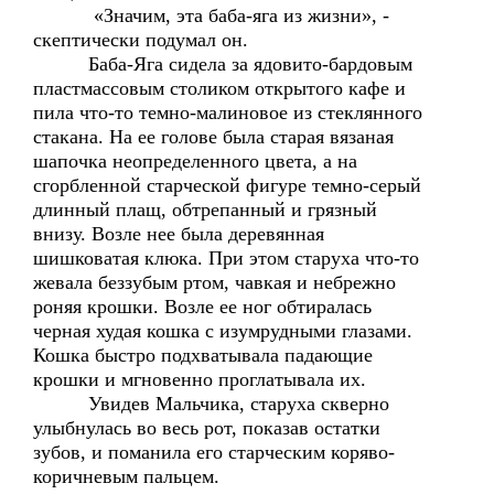
«Значим, эта баба-яга из жизни», -
скептически подумал он.
Баба-Яга сидела за ядовито-бардовым
пластмассовым столиком открытого кафе и
пила что-то темно-малиновое из стеклянного
стакана. На ее голове была старая вязаная
шапочка неопределенного цвета, а на
сгорбленной старческой фигуре темно-серый
длинный плащ, обтрепанный и грязный
внизу. Возле нее была деревянная
шишковатая клюка. При этом старуха что-то
жевала беззубым ртом, чавкая и небрежно
роняя крошки. Возле ее ног обтиралась
черная худая кошка с изумрудными глазами.
Кошка быстро подхватывала падающие
крошки и мгновенно проглатывала их.
Увидев Мальчика, старуха скверно
улыбнулась во весь рот, показав остатки
зубов, и поманила его старческим коряво-
коричневым пальцем.