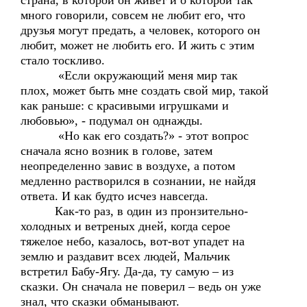
страна, в которой он живет и о которой так
много говорили, совсем не любит его, что
друзья могут предать, а человек, которого он
любит, может не любить его. И жить с этим
стало тоскливо.
«Если окружающий меня мир так
плох, может быть мне создать свой мир, такой
как раньше: с красивыми игрушками и
любовью», - подумал он однажды.
«Но как его создать?» - этот вопрос
сначала ясно возник в голове, затем
неопределенно завис в воздухе, а потом
медленно растворился в сознании, не найдя
ответа. И как будто исчез навсегда.
Как-то раз, в один из пронзительно-
холодных и ветреных дней, когда серое
тяжелое небо, казалось, вот-вот упадет на
землю и раздавит всех людей, Мальчик
встретил Бабу-Ягу. Да-да, ту самую – из
сказки. Он сначала не поверил – ведь он уже
знал, что сказки обманывают.