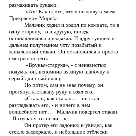
размахивать руками.
«Ах! Как плохо, что я не живу в моем
Прекрасном Мире!»
Мальчик ходил и ходил по комнате, то в
одну сторону, то в другую, иногда
останавливался и вздыхал. И вдруг увидел в
дальнем полутемном углу позабытый и
запыленный стакан. Он остановился и просто
смотрел на него.
«Врунья-старуха», - с ненавистью
подумал он, вспомнив вязаную шапочку и
серый длинный плащ.
Но потом, сам не зная почему, он
протянул к стакану руку и взял его.
«Стакан, как стакан… - он стал
разглядывать его, - и ничего в нем
волшебного нет... – Мальчик повертел стакан.
- Потускнел от пыли…»
Он протер его ладонью и увидел, как
стекло засверкало, и небольшие отблески