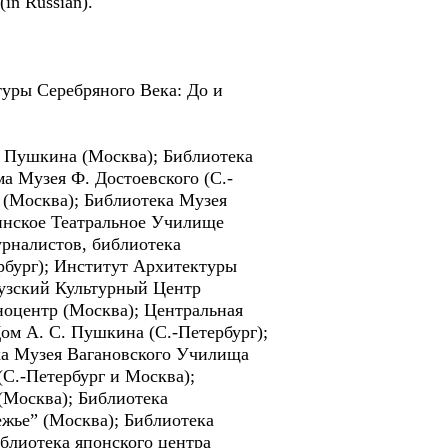
n Russian).
туры Серебряного Века: До и
. Пушкина (Москва); Библиотека
а Музея Ф. Достоевского (С.-
 (Москва); Библиотека Музея
инское Театральное Училище
рналистов, библиотека
ербург); Институт Архитектуры
цузский Культурный Центр
ноцентр (Москва); Центральная
ом А. С. Пушкина (С.-Петербург);
ка Музея Вагановского Училища
(С.-Петербург и Москва);
 (Москва); Библиотека
ежье” (Москва); Библиотека
иблиотека японского центра