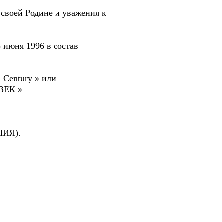
 своей Родине и уважения к
 июня 1996 в состав
X Century » или
ВЕК »
ИЯ).