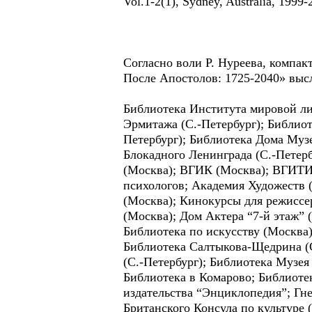
Vol.1-2(1), Sydney, Australia, 
Согласно воли Р. Нуреева, компа
После Апостолов: 1725-2040» высл
Библиотека Института мировой ли
Эрмитажа (С.-Петербург); Библиот
Петербург); Библиотека Дома Музе
Блокадного Ленинграда (С.-Петер
(Москва); ВГИК (Москва); ВГИТИС
психологов; Академия Художеств (
(Москва); Кинокурсы для режиссе
(Москва); Дом Актера “7-й этаж”
Библиотека по искусству (Москва)
Библиотека Салтыкова-Щедрина (С
(С.-Петербург); Библиотека Музея
Библиотека в Комарово; Библиотек
издательства “Энциклопедия”; Гн
Британского Консула по культуре 