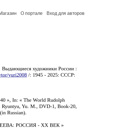
Магазин
О портале
Вход для авторов
. Выдающиеся художники России :
avtor/yuri2008
/: 1945 - 2025: CCCP:
040 », In: « The World Rudolph
d. Ryuntyu, Yu. M., DVD-1, Book-20,
n Russian).
ЕВА: РОССИЯ - ХХ ВЕК »