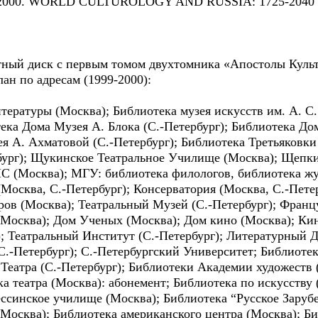
1999-2000. WORLD CULTUROLOGY AND RUSSIA: 1725-2040 (i
ктный диск с первым томом двухтомника «Апостолы Куль
ан по адресам (1999-2000):
тературы (Москва); Библиотека музея искусств им. А. С
ека Дома Музея А. Блока (С.-Петербург); Библиотека Дом
я А. Ахматовой (С.-Петербург); Библиотека Третьяковки
бург); Щукинское Театральное Училище (Москва); Щепк
 (Москва); МГУ: библиотека филологов, библиотека жу
Москва, С.-Петербург); Консерватория (Москва, С.-Пет
ров (Москва); Театральный Музей (С.-Петербург); Фран
 (Москва); Дом Ученых (Москва); Дом кино (Москва); Ки
; Театральный Институт (С.-Петербург); Литературный Д
.-Петербург); С.-Петербургский Университет; Библиоте
 Театра (С.-Петербург); Библиотеки Академии художеств 
а театра (Москва): абонемент; Библиотека по искусству
ессинское училище (Москва); Библиотека “Русское Заруб
(Москва); Библиотека американского центра (Москва); Б