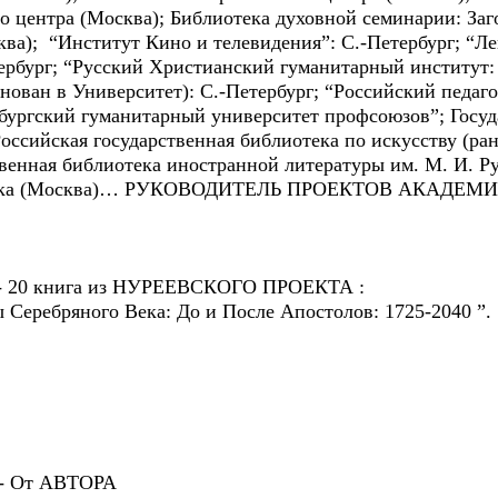
го центра (Москва); Библиотека духовной семинарии: За
ква); “Институт Кино и телевидения”: С.-Петербург; “Л
тербург; “Русский Христианский гуманитарный институт:
ован в Университет): С.-Петербург; “Российский педаг
рбургский гуманитарный университет профсоюзов”; Госуд
оссийская государственная библиотека по искусству (ран
твенная библиотека иностранной литературы им. М. И. Р
блиотека (Москва)… РУКОВОДИТЕЛЬ ПРОЕКТОВ АКА
 - 20 книга из НУРЕЕВСКОГО ПРОЕКТА :
 Серебряного Века: До и После Апостолов: 1725-2040 ”.
- От АВТОРА