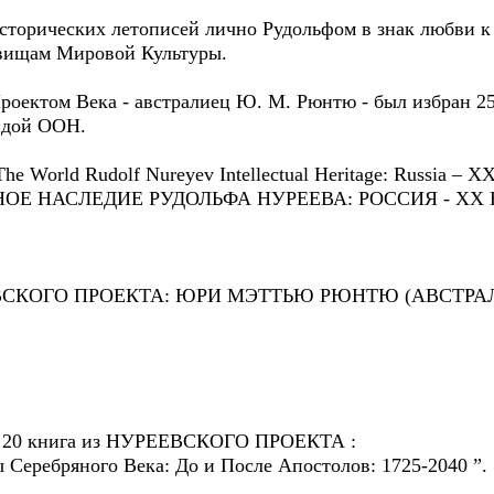
исторических летописей лично Рудольфом в знак любви к
вищам Мировой Культуры.
роектом Века - австралиец Ю. М. Рюнтю - был избран 25
идой ООН.
e World Rudolf Nureyev Intellectual Heritage: Russia – X
Е НАСЛЕДИЕ РУДОЛЬФА НУРЕЕВА: РОССИЯ - ХХ 
ЕВСКОГО ПРОЕКТА: ЮРИ МЭТТЬЮ РЮНТЮ (АВСТРАЛ
 - 20 книга из НУРЕЕВСКОГО ПРОЕКТА :
 Серебряного Века: До и После Апостолов: 1725-2040 ”.