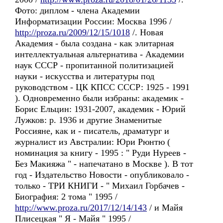
Фото: диплом - члена Академии
Информатизации России: Москва 1996 /
http://proza.ru/2009/12/15/1018
/. Новая
Академия - была создана - как элитарная
интеллектуальная альтернатива - Академии
наук СССР - пропитанной политизацией
науки - искусства и литературы под
руководством - ЦК КПСС СССР: 1925 - 1991
). Одновременно были избраны: академик -
Борис Ельцин: 1931-2007, академик - Юрий
Лужков: р. 1936 и другие Знаменитые
Россияне, как и - писатель, драматург и
журналист из Австралии: Юри Рюнтю (
номинация за книгу - 1995 : " Руди Нуреев -
Без Макияжа " - напечатано в Москве ). В тот
год - Издательство Новости - опубликовало -
только - ТРИ КНИГИ - " Михаил Горбачев -
Биография: 2 тома " 1995 /
http://www.proza.ru/2017/12/14/143
/ и Майя
Плисецкая " Я - Майя " 1995 /