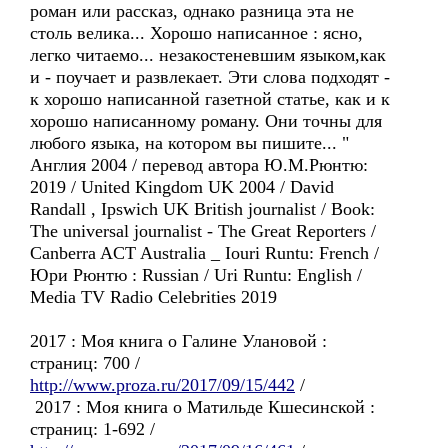
роман или рассказ, однако разница эта не
столь велика... Хорошо написанное : ясно,
легко читаемо... незакостеневшим языком,как
и - поучает и развлекает. Эти слова подходят -
к хорошо написанной газетной статье, как и к
хорошо написанному роману. Они точны для
любого языка, на котором вы пишите... "
Англия 2004 / перевод автора Ю.М.Рюнтю:
2019 / United Kingdom UK 2004 / David
Randall , Ipswich UK British journalist / Book:
The universal journalist - The Great Reporters /
Canberra ACT Australia _ Iouri Runtu: French /
Юри Рюнтю : Russian / Uri Runtu: English /
Media TV Radio Celebrities 2019
2017 : Моя книга о Галине Улановой :
страниц: 700 /
http://www.proza.ru/2017/09/15/442
/
2017 : Моя книга о Матильде Кшесинской :
страниц: 1-692 /