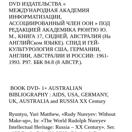
DVD ИЗДАТЕЛЬСТВА «
МЕЖДУНАРОДНАЯ АКАДЕМИЯ
ИНФОРМАТИЗАЦИИ,
АССОЦИИРОВАННЫЙ ЧЛЕН ООН » ПОД
РЕДАКЦИЕЙ АКАДЕМИКА РЮНТЮ Ю.
М., КНИГА 17, СИДНЕЙ, АВСТРАЛИЯ (На
АНГЛИЙСком ЯЗЫКЕ). СПИД И ГЕЙ-
КУЛЬТУРОЛОГИЯ США, ГЕРМАНИИ,
АНГЛИИ, АВСТРАЛИИ И РОССИИ: 1961-
1993. Р97. ББК 84.8 (8 АВСТР.).
BOOK DVD- 1+ AUSTRALIAN
BIBLIOGRAPHY : AIDS, USA, GERMANY,
UK, AUSTRALIA and RUSSIA XX Century
Ryuntyu, Yuri Matthew, «Rudy Nureyev: Without
Make-up», In: «The World Rudolph Nureyev
Intellectual Heritage: Russia – XX Century». Ser.