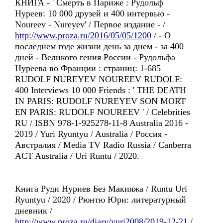
КНИГА - ' Смерть в Париже : Рудольф
Нуреев: 10 000 друзей и 400 интервью -
Noureev - Nureyev' / Первое издание - /
http://www.proza.ru/2016/05/05/1200
/ - О
последнем годе жизни день за днем - за 400
дней - Великого гения России - Рудольфа
Нуреева во Франции : страниц: 1-685
RUDOLF NUREYEV NOUREEV RUDOLF:
400 Interviews 10 000 Friends : ' THE DEATH
IN PARIS: RUDOLF NUREYEV SON MORT
EN PARIS: RUDOLF NOUREEV ' / Celebrities
RU / ISBN 978-1-925278-11-8 Australia 2016 -
2019 / Yuri Ryuntyu / Australia / Россия -
Австралия / Media TV Radio Russia / Canberra
ACT Australia / Uri Runtu / 2020.
Книга Руди Нуриев Без Макияжа / Runtu Uri
Ryuntyu / 2020 / Рюнтю Юри: литературный
дневник /
http://www.proza.ru/diary/yuri2008/2019-12-21
/