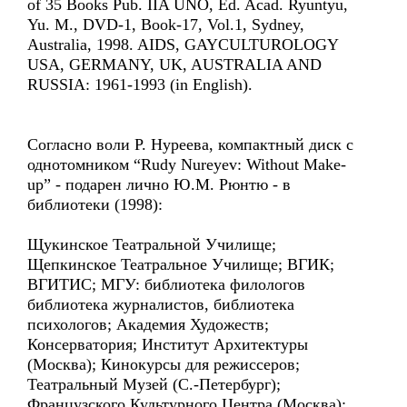
of 35 Books Pub. IIA UNO, Ed. Acad. Ryuntyu,
Yu. M., DVD-1, Book-17, Vol.1, Sydney,
Australia, 1998. AIDS, GAYCULTUROLOGY
USA, GERMANY, UK, AUSTRALIA AND
RUSSIA: 1961-1993 (in English).
Согласно воли Р. Нуреева, компактный диск с
однотомником “Rudy Nureyev: Without Make-
up” - подарен лично Ю.М. Рюнтю - в
библиотеки (1998):
Щукинское Театральной Училище;
Щепкинское Театральное Училище; ВГИК;
ВГИТИС; МГУ: библиотека филологов
библиотека журналистов, библиотека
психологов; Академия Художеств;
Консерватория; Институт Архитектуры
(Москва); Кинокурсы для режиссеров;
Театральный Музей (С.-Петербург);
Французского Культурного Центра (Москва);