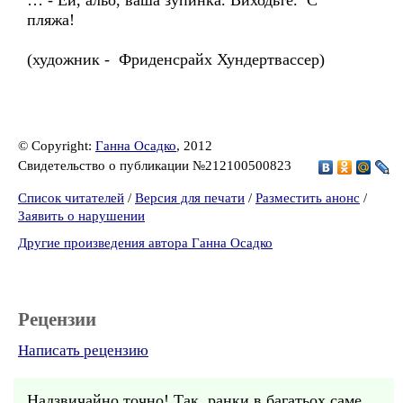
… - Ей, альо, ваша зупинка. Виходьте. С
пляжа!
(художник - Фриденсрайх Хундертвассер)
© Copyright:
Ганна Осадко
, 2012
Свидетельство о публикации №212100500823
Список читателей
/
Версия для печати
/
Разместить анонс
/
Заявить о нарушении
Другие произведения автора Ганна Осадко
Рецензии
Написать рецензию
Надзвичайно точно! Так, ранки в багатьох саме