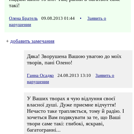
такі!
Олена Братель
09.08.2013 01:44
•
Заявить о
нарушении
+
добавить замечания
Дяка! Зворушена Вашою увагою до моїх
творів, пані Олено!
Ганна Осадко
24.08.2013 13:10
Заявить о
нарушении
У Ваших творах я чую відлуння своєї
власної душі. Дуже приємне відчуття!
Нечасто таке трапляється, тому й радію. І
хочеться Вам подякувати за те, що Ваші
твори саме такі: глибокі, яскраві,
багатогранні...