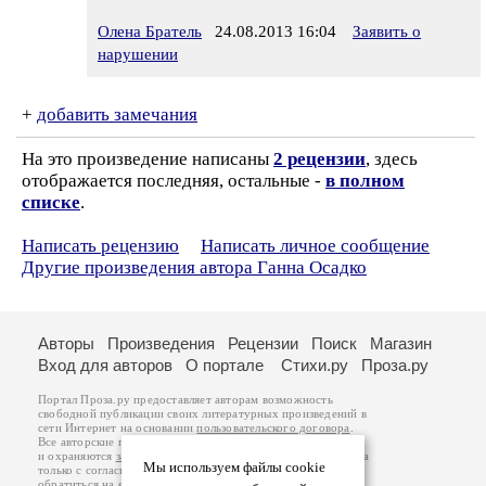
Олена Братель
24.08.2013 16:04
Заявить о
нарушении
+
добавить замечания
На это произведение написаны
2 рецензии
, здесь
отображается последняя, остальные -
в полном
списке
.
Написать рецензию
Написать личное сообщение
Другие произведения автора Ганна Осадко
Авторы
Произведения
Рецензии
Поиск
Магазин
Вход для авторов
О портале
Стихи.ру
Проза.ру
Портал Проза.ру предоставляет авторам возможность
свободной публикации своих литературных произведений в
сети Интернет на основании
пользовательского договора
.
Все авторские права на произведения принадлежат авторам
и охраняются
законом
. Перепечатка произведений возможна
Мы используем файлы cookie
только с согласия его автора, к которому вы можете
обратиться на его авторской странице. Ответственность за