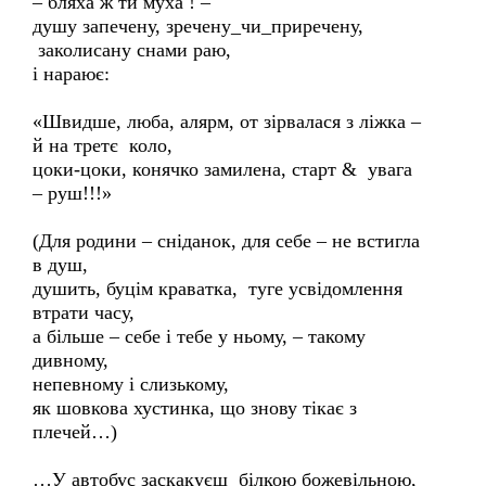
– бляха ж ти муха ! –
душу запечену, зречену_чи_приречену,
заколисану снами раю,
і нараює:
«Швидше, люба, алярм, от зірвалася з ліжка –
й на третє коло,
цоки-цоки, конячко замилена, старт & увага
– руш!!!»
(Для родини – сніданок, для себе – не встигла
в душ,
душить, буцім краватка, туге усвідомлення
втрати часу,
а більше – себе і тебе у ньому, – такому
дивному,
непевному і слизькому,
як шовкова хустинка, що знову тікає з
плечей…)
…У автобус заскакуєш білкою божевільною,