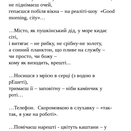
не піднімаєш очей,
гепаєшся побіля вікна – на реаліті-шоу «Good
morning, city»…
…Місто, як пушкінський дід, у море кидає
сіті,
і витягає – не рибку, не срібну-не золоту,
а сонний планктон, що пливе на службу –
чи просто, чи божу –
кому як виходить, врешті...
…Носишся з мрією в серці (з водою в
рЕшеті),
тримаєш її – заповітну – ніби камінчик у
роті…
…Телефон. Скоромовкою в слухавку – «так-
так, я уже на роботі».
…Помічаєш нарешті - цвітуть каштани – у