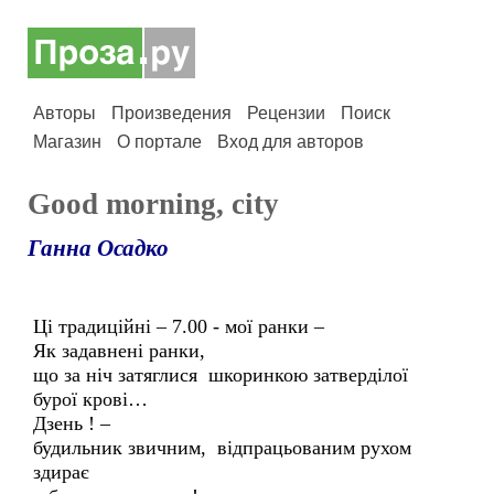
Авторы
Произведения
Рецензии
Поиск
Магазин
О портале
Вход для авторов
Good morning, city
Ганна Осадко
Ці традиційні – 7.00 - мої ранки –
Як задавнені ранки,
що за ніч затяглися шкоринкою затверділої
бурої крові…
Дзень ! –
будильник звичним, відпрацьованим рухом
здирає