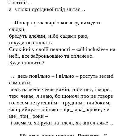
жовтні! –
а з гілки сусідньої плід злітає…
…Попарно, як звірі з ковчегу, виходять
свідки,
бредуть алеями, ніби садами раю,
нікуди не спішать.
Спокійні у своїй певності – «all inclusive» на
небі, все заброньовано та оплачено.
Куди спішити?
… десь повільно – і вільно – ростуть зелені
самшити,
десь на мене чекає камін, ніби пес, і море,
теж чекає, я знаю, бо щоночі про це говоре
голосом нетутешнім – грудним, глибоким,
«я прийду» – обіцяю – ще_ два_ кроки, чи
ще_ три_ роки –
і засмага, як руки на плечі, як ангел ляже…