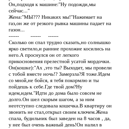
Он,подходя к машине:"Ну подожди,мы
сейчас..."
Жена:"МЫ??? Никаких мы!"Нажимает на
газ,он же от резкого рывка машины падает на
газон...
------ ------ ------
Cколько он спал трудно сказать,но солнышко
ярко светило,и ранние прохожие косились на
него.А проснулся он от легкого
прикосновения прелестной усатой мордочки.
Он(кошке):"Ах ,это ты? Выходит, мы провели
с тобой вместе ночь!? Замерзла?Я тоже.Идем
со мной,не бойся, я тебя покормлю и ты
пойдешь к себе.Где твой дом?Ну
идем,идем."Идти до дома было совсем не
долго.Он шел скорым шагом, а за ним
неотступно следовала кошечка.В квартиру он
звонить не стал,открыл своим ключем.Жена
спала, будильник был заведен на 8 часов , да,
у нее был очень важный день!Он налил в