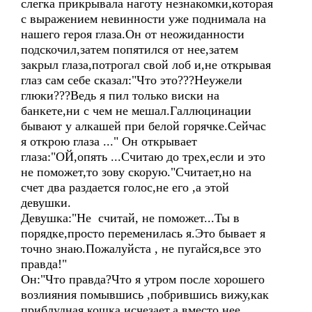
слегка прикрывала наготу незнакомки,которая
с выражением невинности уже поднимала на
нашего героя глаза.Он от неожиданности
подскочил,затем попятился от нее,затем
закрыл глаза,потрогал свой лоб и,не открывая
глаз сам себе сказал:"Что это???Неужели
глюки???Ведь я пил только виски на
банкете,ни с чем не мешал.Галлюцинации
бывают у алкашей при белой горячке.Cейчас
я открою глаза ..." Он открывает
глаза:"ОЙ,опять ...Считаю до трех,если и это
не поможет,то зову скорую."Считает,но на
счет два раздается голос,не его ,а этой
девушки.
Девушка:"Не считай, не поможет...Ты в
порядке,просто переменилась я.Это бывает я
точно знаю.Пожалуйста , не пугайся,все это
правда!"
Он:"Что правда?Что я утром после хорошего
возлияния помывшись ,побрившись вижу,как
приблудная кошка исчезает,а вместо нее