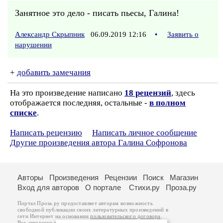
Занятное это дело - писать пьесы, Галина!
Александр Скрыпник
06.09.2019 12:16
•
Заявить о
нарушении
+
добавить замечания
На это произведение написано
18 рецензий
, здесь
отображается последняя, остальные -
в полном
списке
.
Написать рецензию
Написать личное сообщение
Другие произведения автора Галина Софронова
Авторы
Произведения
Рецензии
Поиск
Магазин
Вход для авторов
О портале
Стихи.ру
Проза.ру
Портал Проза.ру предоставляет авторам возможность
свободной публикации своих литературных произведений в
сети Интернет на основании
пользовательского договора
.
Все авторские права на произведения принадлежат авторам