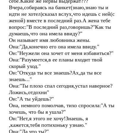
себе.Какие же нервы выдержат???
Вчера,собираясь на банкет(знаю,знаю ты и
идти не хотел)сказал вслух,что идешь с ней(с
женой) вместе в последний раз.А жена тебе
вопрос:"В последний раз,говоришь?"Как ты
думаешь,что она имела ввиду?"
Он называет имя любовника жены.
Она:"Да,конечно его она имела ввиду."
Он:"Неужели она хочет от меня избавиться?"
Она:"Разумеется,в ее планы входит твой
скорый уход."
Он:"Откуда ты все знаешь?Ах,да ты все
знаешь..."
Она:"Ты плохо спал сегодня,устал наверное?
Ложись,отдохни"
Он:"А ты уйдешь?"
Она, немного помолчав, тихо спросила:"А ты
хочешь, что бы я ушла?"
Он:"Нет,я этого не хочу!Знаешь, я
,кажется,тебя потихоньку узнаю."
Она:"Да что ты?"