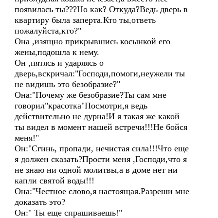
появилась ты???Но как? Откуда?Ведь дверь в
квартиру была заперта.Кто ты,ответь
пожалуйста,кто?"
Она ,изящно прикрывшись косынкой его
жены,подошла к нему.
Он ,пятясь и ударяясь о
дверь,вскричал:"Господи,помоги,неужели ты
не видишь это безобразие?"
Она:"Почему же безобразие?Ты сам мне
говорил"красотка"Посмотри,я ведь
действительно не дурна!И я такая же какой
ты видел в момент нашей встречи!!!Не бойся
меня!"
Он:"Сгинь, пропади, нечистая сила!!!Что еще
я должен сказать?Прости меня ,Господи,что я
не знаю ни одной молитвы,а в доме нет ни
капли святой воды!!!
Она:"Честное слово,я настоящая.Разреши мне
доказать это?
Он:" Ты еще спрашиваешь!"