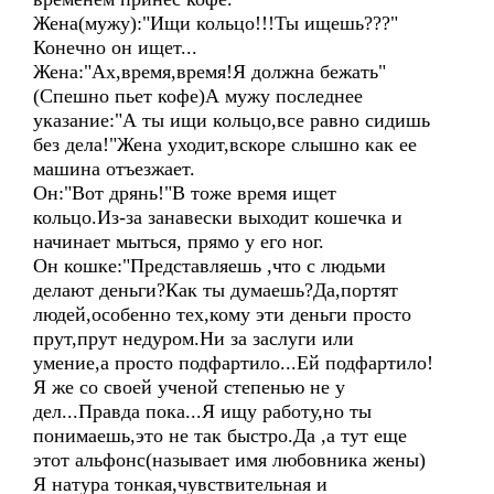
Жена(мужу):"Ищи кольцо!!!Ты ищешь???"
Конечно он ищет...
Жена:"Ах,время,время!Я должна бежать"
(Спешно пьет кофе)А мужу последнее
указание:"А ты ищи кольцо,все равно сидишь
без дела!"Жена уходит,вскоре слышно как ее
машина отъезжает.
Он:"Вот дрянь!"В тоже время ищет
кольцо.Из-за занавески выходит кошечка и
начинает мыться, прямо у его ног.
Он кошке:"Представляешь ,что с людьми
делают деньги?Как ты думаешь?Да,портят
людей,особенно тех,кому эти деньги просто
прут,прут недуром.Ни за заслуги или
умение,а просто подфартило...Ей подфартило!
Я же со своей ученой степенью не у
дел...Правда пока...Я ищу работу,но ты
понимаешь,это не так быстро.Да ,а тут еще
этот альфонс(называет имя любовника жены)
Я натура тонкая,чувствительная и