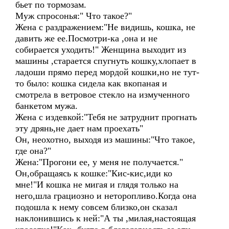
бьет по тормозам.
Муж спросонья:" Что такое?"
Жена с раздражением:"Не видишь, кошка, не
давить же ее.Посмотри-ка ,она и не
собирается уходить!" Женщина выходит из
машины ,старается спугнуть кошку,хлопает в
ладоши прямо перед мордой кошки,но не тут-
то было: кошка сидела как вкопаная и
смотрела в ветровое стекло на измученного
банкетом мужа.
Жена с издевкой:"Тебя не затруднит прогнать
эту дрянь,не дает нам проехать"
Он, неохотно, выходя из машины:"Что такое,
где она?"
Жена:"Прогони ее, у меня не получается."
Он,обращаясь к кошке:"Кис-кис,иди ко
мне!"И кошка не мигая и глядя только на
него,шла грациозно и неторопливо.Когда она
подошла к нему совсем близко,он сказал
наклонившись к ней:"А ты ,милая,настоящая