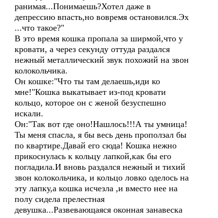
ранимая...Понимаешь?Хотел даже в
депрессию впасть,но вовремя остановился.Эх
...что такое?"
В это время кошка пропала за ширмой,что у
кровати, а через секунду оттуда раздался
нежный металлический звук похожий на звон
колокольчика.
Он кошке:"Что ты там делаешь,иди ко
мне!"Кошка выкатывает из-под кровати
кольцо, которое он с женой безуспешно
искали.
Он:"Так вот где оно!Нашлось!!!А ты умница!
Ты меня спасла, я бы весь день проползал бы
по квартире.Давай его сюда! Кошка нежно
прикоснулась к кольцу лапкой,как бы его
погладила.И вновь раздался нежный и тихий
звон колокольчика, и кольцо ловко оделось на
эту лапку,а кошка исчезла ,и вместо нее на
полу сидела прелестная
девушка...Развевающаяся оконная занавеска