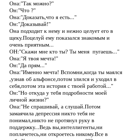
Она:"Так можно?"
Он:"Что ?"
Она:"Доказать,что я есть..."
Он:"Доказывай!"
Она подходит к нему и нежно целует его в
щеку.Поцелуй ему показался знакомым и
очень приятным...
ОН:"Скажи мне кто ты? Ты меня пугаешь..."
Она:"Я твоя мечта!"
Он:"Да прям..."
Она:"Именно мечта! Вспомни,когда ты маялся
,узнав об альфонсе,потом злился и уходил в
себя,потом эта история с твоей работой..."
Он:"Но откуда у тебя подробности моей
личной жизни?"
Она:"Не спрашивай, а слушай.Потом
замаячила депрессия никто тебя не
понимал,никто не протянул руку в
поддержку...Ведь вы,интеллигенты,ни
поплачетесь,ни откроетесь никому.Все в