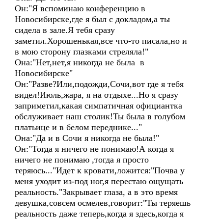
Он:"Я вспоминаю конференцию в
Новосибирске,где я был с докладом,а ты
сидела в зале.Я тебя сразу
заметил.Хорошенькая,все что-то писала,но и
в мою сторону глазками стреляла!"
Она:"Нет,нет,я никогда не была в
Новосибирске"
Он:"Разве?Или,подожди,Сочи,вот где я тебя
видел!Июль,жара, я на отдыхе...Но я сразу
заприметил,какая симпатичная официантка
обслуживает наш столик!Ты была в голубом
платьице и в белом переднике..."
Она:"Да и в Сочи я никогда не была!"
Он:"Тогда я ничего не понимаю!А когда я
ничего не понимаю ,тогда я просто
теряюсь..."Идет к кровати,ложится:"Почва у
меня уходит из-под ног,я перестаю ощущать
реальность."Закрывает глаза, а в это время
девушка,совсем осмелев,говорит:"Ты теряешь
реальность даже теперь,когда я здесь,когда я