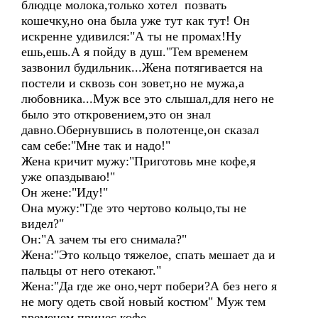
блюдце молока,только хотел позвать
кошечку,но она была уже тут как тут! Он
искренне удивился:"А ты не промах!Ну
ешь,ешь.А я пойду в душ."Тем временем
зазвонил будильник...Жена потягивается на
постели и сквозь сон зовет,но не мужа,а
любовника...Муж все это слышал,для него не
было это откровением,это он знал
давно.Обернувшись в полотенце,он сказал
сам себе:"Мне так и надо!"
Жена кричит мужу:"Приготовь мне кофе,я
уже опаздываю!"
Он жене:"Иду!"
Она мужу:"Где это чертово кольцо,ты не
видел?"
Он:"А зачем ты его снимала?"
Жена:"Это кольцо тяжелое, спать мешает да и
пальцы от него отекают."
Жена:"Да где же оно,черт побери?А без него я
не могу одеть свой новый костюм" Муж тем
временем принес кофе.