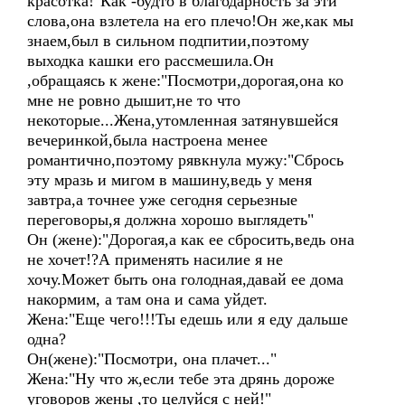
красотка!"Как -будто в благодарность за эти
слова,она взлетела на его плечо!Он же,как мы
знаем,был в сильном подпитии,поэтому
выходка кашки его рассмешила.Он
,обращаясь к жене:"Посмотри,дорогая,она ко
мне не ровно дышит,не то что
некоторые...Жена,утомленная затянувшейся
вечеринкой,была настроена менее
романтично,поэтому рявкнула мужу:"Сбрось
эту мразь и мигом в машину,ведь у меня
завтра,а точнее уже сегодня серьезные
переговоры,я должна хорошо выглядеть"
Он (жене):"Дорогая,а как ее сбросить,ведь она
не хочет!?А применять насилие я не
хочу.Может быть она голодная,давай ее дома
накормим, а там она и сама уйдет.
Жена:"Еще чего!!!Ты едешь или я еду дальше
одна?
Он(жене):"Посмотри, она плачет..."
Жена:"Ну что ж,если тебе эта дрянь дороже
уговоров жены ,то целуйся с ней!"