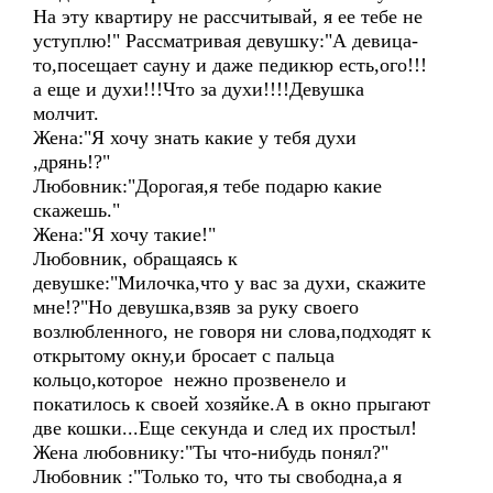
На эту квартиру не рассчитывай, я ее тебе не
уступлю!" Рассматривая девушку:"А девица-
то,посещает сауну и даже педикюр есть,ого!!!
а еще и духи!!!Что за духи!!!!Девушка
молчит.
Жена:"Я хочу знать какие у тебя духи
,дрянь!?"
Любовник:"Дорогая,я тебе подарю какие
скажешь."
Жена:"Я хочу такие!"
Любовник, обращаясь к
девушке:"Милочка,что у вас за духи, скажите
мне!?"Но девушка,взяв за руку своего
возлюбленного, не говоря ни слова,подходят к
открытому окну,и бросает с пальца
кольцо,которое нежно прозвенело и
покатилось к своей хозяйке.А в окно прыгают
две кошки...Еще секунда и след их простыл!
Жена любовнику:"Ты что-нибудь понял?"
Любовник :"Только то, что ты свободна,а я