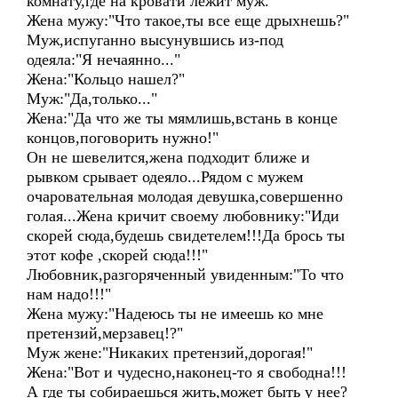
комнату,где на кровати лежит муж.
Жена мужу:"Что такое,ты все еще дрыхнешь?"
Муж,испуганно высунувшись из-под
одеяла:"Я нечаянно..."
Жена:"Кольцо нашел?"
Муж:"Да,только..."
Жена:"Да что же ты мямлишь,встань в конце
концов,поговорить нужно!"
Он не шевелится,жена подходит ближе и
рывком срывает одеяло...Рядом с мужем
очаровательная молодая девушка,совершенно
голая...Жена кричит своему любовнику:"Иди
скорей сюда,будешь свидетелем!!!Да брось ты
этот кофе ,скорей сюда!!!"
Любовник,разгоряченный увиденным:"То что
нам надо!!!"
Жена мужу:"Надеюсь ты не имеешь ко мне
претензий,мерзавец!?"
Муж жене:"Никаких претензий,дорогая!"
Жена:"Вот и чудесно,наконец-то я свободна!!!
А где ты собираешься жить,может быть у нее?