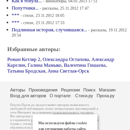
Как я тонула...
- миниатюры, 04.01.2013 17:51
Попутчики...
- рассказы, 25.11.2012 17:47
***
- стихи, 23.11.2012 18:05
***
- стихи, 23.11.2012 17:53
Подлинная история, случившаяся...
- рассказы, 19.11.2012
20:54
Избранные авторы:
Роман Котляр 2
,
Олександра Остапова
,
Александр
Карелин
,
Галина Мамыко
,
Валентина Гишаева
,
Татьяна Бродская
,
Анна Светлая-Орск
Авторы
Произведения
Рецензии
Поиск
Магазин
Вход для авторов
О портале
Стихи.ру
Проза.ру
Портал Проза.ру предоставляет авторам возможность
свободной публикации своих литературных произведений в
сети Интернет на основании
пользовательского договора
.
Все авторские права на произведения принадлежат авторам
и охраняются
законом
. Перепечатка произведений возможна
Мы используем файлы cookie
только с согласия его автора, к которому вы можете
обратиться на его авторской странице. Ответственность за
для улучшения работы сайта.