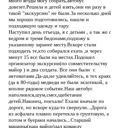
много ягоды могу собрать,автобус
довезет.Решила и детей взять,они ни разу в
такой "экскурсию" не были.За несколько дней
мы хорошо подготовились, нашли и
подходящую одежду и тару.
Наступил день отъезда, я с детьми , а так же с
ведром и тремя бидонами,подхожу к
указанному заранее месту.Вскоре стали
подходить те,кто собирался ехать ,и через
минут 15 все были на местах.Подошел
организатор экскурсии(по совместительству
майор ) и два солдата. Все они были с
автоматами.Да-да,не удивляйтесь, в тех краях
(да в 80-годы) медведи не были экзотикой, а
вполне рядовое событие.Наш автобус
наполнялся,шум,смех,щебетание
детей.Наконец, поехали! Ехали вначале по
дороге, но вскоре куда-то свернули...Дорога
из асфальта плавно перетекла в грунтовую, а
потом и буераки начались...Старший
машины(наш майор)дал команду