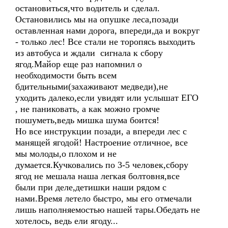
остановиться,что водитель и сделал.
Остановились мы на опушке леса,позади
оставленная нами дорога, впереди,да и вокруг
- только лес! Все стали не торопясь выходить
из автобуса и ждали сигнала к сбору
ягод.Майор еще раз напомнил о
необходимости быть всем
бдительными(захаживают медведи),не
уходить далеко,если увидят или услышат ЕГО
, не паниковать, а как можно громче
пошуметь,ведь мишка шума боится!
Но все инструкции позади, а впереди лес с
манящей ягодой! Настроение отличное, все
мы молоды,о плохом и не
думается.Кучковались по 3-5 человек,сбору
ягод не мешала наша легкая болтовня,все
были при деле,детишки наши рядом с
нами.Время летело быстро, мы его отмечали
лишь наполняемостью нашей тары.Обедать не
хотелось, ведь ели ягоду...