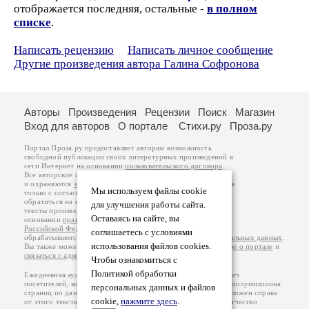
отображается последняя, остальные -
в полном
списке
.
Написать рецензию
Написать личное сообщение
Другие произведения автора Галина Софронова
Авторы
Произведения
Рецензии
Поиск
Магазин
Вход для авторов
О портале
Стихи.ру
Проза.ру
Портал Проза.ру предоставляет авторам возможность
свободной публикации своих литературных произведений в
сети Интернет на основании
пользовательского договора
.
Все авторские права на произведения принадлежат авторам
и охраняются
законом
. Перепечатка произведений возможна
Мы используем файлы cookie
только с согласия его автора, к которому вы можете
обратиться на его авторской странице. Ответственность за
для улучшения работы сайта.
тексты произведений авторы несут самостоятельно на
Оставаясь на сайте, вы
основании
правил публикации
и
законодательства
Российской Федерации
. Данные пользователей
соглашаетесь с условиями
обрабатываются на основании
Политики обработки персональных данных
.
использования файлов cookies.
Вы также можете посмотреть более подробную
информацию о портале
и
связаться с администрацией
.
Чтобы ознакомиться с
Политикой обработки
Ежедневная аудитория портала Проза.ру – порядка 100 тысяч
посетителей, которые в общей сумме просматривают более полумиллиона
персональных данных и файлов
страниц по данным счетчика посещаемости, который расположен справа
cookie,
нажмите здесь
.
от этого текста. В каждой графе указано по две цифры: количество