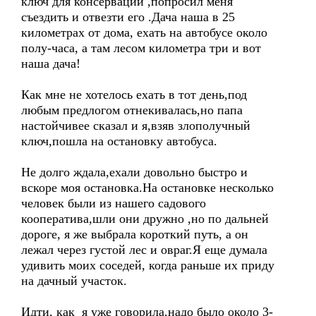
ключ для консервации ,попросил меня
съездить и отвезти его .Дача наша в 25
километрах от дома, ехать на автобусе около
полу-часа, а там лесом километра три и вот
наша дача!
Как мне не хотелось ехать в тот день,под
любым предлогом отнекивалась,но папа
настойчивее сказал и я,взяв злополучный
ключ,пошла на остановку автобуса.
Не долго ждала,ехали довольно быстро и
вскоре моя остановка.На остановке несколько
человек были из нашего садового
кооператива,шли они дружно ,но по дальней
дороге, я же выбрала короткий путь, а он
лежал через густой лес и овраг.Я еще думала
удивить моих соседей, когда раньше их приду
на дачный участок.
Идти, как я уже говорила,надо было около 3-