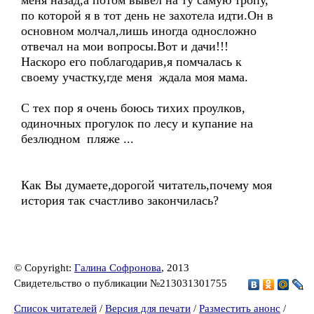
меня назад,а потом вывел на ту самую тропу,
по которой я в тот день не захотела идти.Он в
основном молчал,лишь иногда односложно
отвечал на мои вопросы.Вот и дачи!!!
Наскоро его поблагодарив,я помчалась к
своему участку,где меня ждала моя мама.
C тех пор я очень боюсь тихих проулков,
одиночных прогулок по лесу и купание на
безлюдном пляже ...
Как Вы думаете,дорогой читатель,почему моя
история так счастливо закончилась?
© Copyright:
Галина Софронова
, 2013
Свидетельство о публикации №213031301755
Список читателей
/
Версия для печати
/
Разместить анонс
/