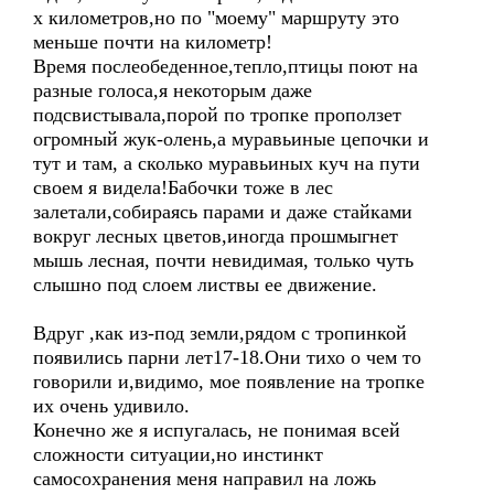
х километров,но по "моему" маршруту это
меньше почти на километр!
Время послеобеденное,тепло,птицы поют на
разные голоса,я некоторым даже
подсвистывала,порой по тропке проползет
огромный жук-олень,а муравьиные цепочки и
тут и там, а сколько муравьиных куч на пути
своем я видела!Бабочки тоже в лес
залетали,собираясь парами и даже стайками
вокруг лесных цветов,иногда прошмыгнет
мышь лесная, почти невидимая, только чуть
слышно под слоем листвы ее движение.
Вдруг ,как из-под земли,рядом с тропинкой
появились парни лет17-18.Они тихо о чем то
говорили и,видимо, мое появление на тропке
их очень удивило.
Конечно же я испугалась, не понимая всей
сложности ситуации,но инстинкт
самосохранения меня направил на ложь