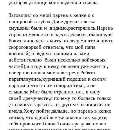
,которая ,в конце концов,меня и спасла.
Заговорил со мной парень в кепке и с
папиросой в зубах.Двое других слегка
смущены были и ,видимо,растерялись.Парень
спросил меня .что я здесь делаю,и ,главное,не
боюсь ли я одна ходить по лесу.На что я почти
скороговоркой ответила, что мой папа
военный( а рядом с нашими дачами
действительно были несколько войсковых
частей),а я иду к нему, он меня уже ждет и ,
наверное,пошел мне навстречу.Ребята
переглянулись,куривший подошел к своим
парням и что-то им говорил тихо, я не
слышала.Мне было страшно, но , в силу
своей дремучести,я почему то боялась только
,что могут зарезать...о другом я и понятия не
имела.Хочу пойти дальше, но парень в кепке
сказал, что одной все же опасно так ходить,
тебя проводит Толик.Толик сразу же повел