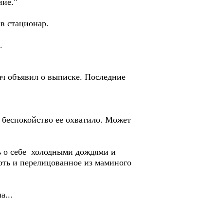
ние."
в стационар.
.
ач объявил о выписке. Последние
о беспокойство ее охватило. Может
ть о себе холодными дождями и
хоть и перелицованное из маминого
а...