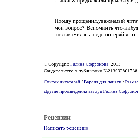
Сыновья продолжили врачебную ди
Прошу прощения,уважаемый читате
мой вопрос?"Вспомнить что-нибудь
познакомилась, ведь потеряй я то
© Copyright:
Галина Софронова
, 2013
Свидетельство о публикации №21309280173
Список читателей
/
Версия для печати
/
Разме
Другие произведения автора Галина Софроно
Рецензии
Написать рецензию