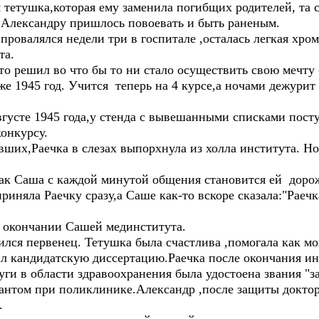
я тетушка,которая ему заменила погибщих родителей, та с
 Александру пришлось повоевать и быть раненым.
провалялся недели три в госпитале ,осталась легкая хром
та.
то решил во что бы то ни стало осуществить свою мечту -
же 1945 год. Учится теперь на 4 курсе,а ночами дежурит
вгусте 1945 года,у стенда с вывешанными списками пост
конкурсу.
вших,Раечка в слезах выпорхнула из холла института. Но
как Саша с каждой минутой общения становится ей дорож
риняла Раечку сразу,а Саше как-то вскоре сказала:"Раечк
о окончании Сашей мединститута.
ился первенец. Тетушка была счастлива ,помогала как мог
л кандидатскую диссертацию.Раечка после окончания инс
уги в области здравоохранения была удостоена звания "з
тантом при поликлинике.Александр ,после защиты доктор
.