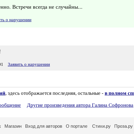
нно. Встречи всегда не случайны...
ить о нарушении
!
01
Заявить о нарушении
зий
, здесь отображается последняя, остальные -
в полном сп
сообщение
Другие произведения автора Галина Софронова
к
Магазин
Вход для авторов
О портале
Стихи.ру
Проза.ру