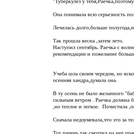
"Туберкулез у тебя,Раечка,поэтом
Она понимала всю серьезность по
Лечилась долго,больше полугода,н
Так прошла весна ,затем лето.
Наступил сентябрь. Раечка с вол
рекомендации и пожелание больше
Учеба шла своим чередом, но вско
осенняя хандра,думала она.
В ту осень не было желанного "ба
сильным ветром . Раечка должна б
,но теплое и легкое. Почистила ,п
Сначала недоумевала,что это за те
Тот парень так смотрел на нее,пра