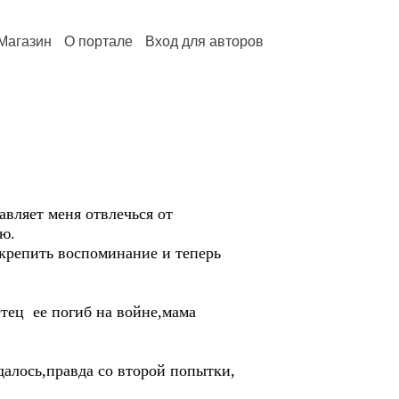
Магазин
О портале
Вход для авторов
авляет меня отвлечься от
аю.
закрепить воспоминание и теперь
Отец ее погиб на войне,мама
далось,правда со второй попытки,