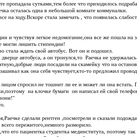
те пропадала сутками,тем более что приходилось подраб
ечка осталась одна в небольшой комнате коммуналки.
се на ходу.Вскоре стала замечать , что появилась слабос
ии и чувствуя легкое недомогание,она все же пошла на з
ие могли лишить стипендии!
во стала ждать свой автобус. Вот он и подошел.
 дверце автобуса, а он тронулся,то Раечка не удержалась 
атную,добрые люди посадили на скамейку что на останов
ашивал как она себя чувствует,кто-то предложил провод
лицом спросил не тошнит ли ее и может ли она встать. 
и,поэтому на клочке бумаги он написал ей свой телефон
вони!"
о.
я,Раечке сделали рентген ,посмотрели и сказали подожда
е всего пережитого,немного разморило.
л,что его пациентка студентка мединститута, поэтому так 