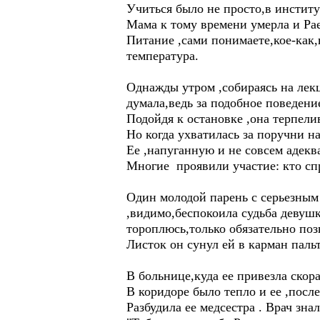
Учиться было не просто,в институ
Мама к тому времени умерла и Ра
Питание ,сами понимаете,кое-как,в
температура.
Однажды утром ,собираясь на лекц
думала,ведь за подобное поведен
Подойдя к остановке ,она терпели
Но когда ухватилась за поручни на
Ее ,напуганную и не совсем адекв
Многие проявили участие: кто спр
Один молодой парень с серьезным 
,видимо,беспокоила судьба девушк
тороплюсь,только обязательно поз
Листок он сунул ей в карман пальт
В больнице,куда ее привезла скора
В коридоре было тепло и ее ,посл
Разбудила ее медсестра . Врач зна