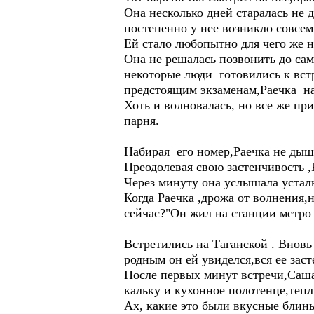
Она несколько дней старалась не д
постепенно у нее возникло совсем
Ей стало любопытно для чего же н
Она не решалась позвонить до сам
некоторые люди готовились к вст
предстоящим экзаменам,Раечка на
Хоть и волновалась, но все же при
парня.
Набирая его номер,Раечка не дыша
Преодолевая свою застенчивость ,
Через минуту она услышала устал
Когда Раечка ,дрожа от волнения,
сейчас?"Он жил на станции метро 
Встретились на Таганской . Вновь 
родным он ей увиделся,вся ее зас
После первых минут встречи,Саша ,
кальку и кухонное полотенце,теп
Ах, какие это были вкусные блин