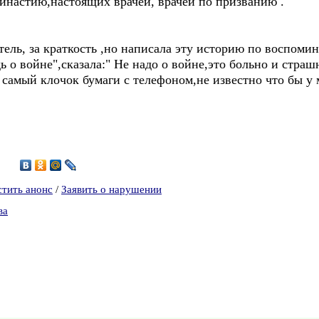
настию,настоящих врачей, врачей по призванию .
ль, за краткость ,но написала эту историю по воспомин
 о войне",сказала:" Не надо о войне,это больно и страш
т самый клочок бумаги с телефоном,не известно что бы у 
8
стить анонс
/
Заявить о нарушении
ва