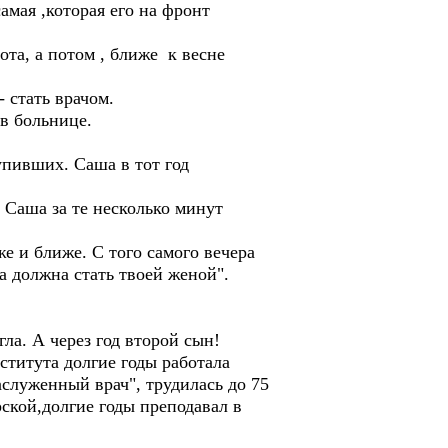
амая ,которая его на фронт
ота, а потом , ближе к весне
 стать врачом.
 в больнице.
упивших. Саша в тот год
 Саша за те несколько минут
е и ближе. С того самого вечера
а должна стать твоей женой".
ла. А через год второй сын!
титута долгие годы работала
аслуженный врач", трудилась до 75
ской,долгие годы преподавал в