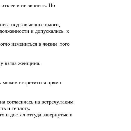
сить ее и не звонить. Но
нега под завыванье вьюги,
адолженности и допускались к
 могло измениться в жизни того
ку взяла женщина.
?А можем встретиться прямо
она согласилась на встречу,таким
ть и теплоту.
то и достал оттуда,завернутые в