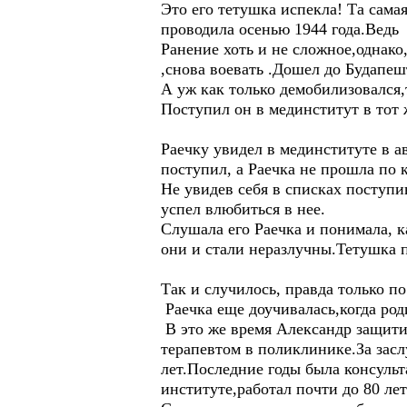
Это его тетушка испекла! Та сама
проводила осенью 1944 года.Ведь
Ранение хоть и не сложное,однако,
,снова воевать .Дошел до Будапеш
А уж как только демобилизовался,
Поступил он в мединститут в тот 
Раечку увидел в мединституте в а
поступил, а Раечка не прошла по 
Не увидев себя в списках поступи
успел влюбиться в нее.
Слушала его Раечка и понимала, 
они и стали неразлучны.Тетушка п
Так и случилось, правда только п
Раечка еще доучивалась,когда род
В это же время Александр защити
терапевтом в поликлинике.За засл
лет.Последние годы была консуль
институте,работал почти до 80 лет