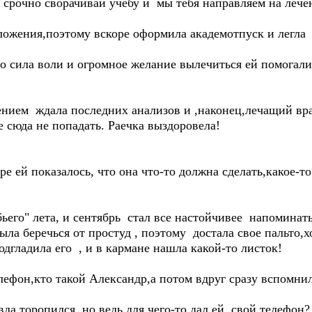
у срочно сворачивай учебу и мы тебя направляем на лече
ложения,поэтому вскоре оформила академотпуск и легла 
о сила воли и огромное желание вылечиться ей помогали
нением ждала последних анализов и ,наконец,лечащий вр
 сюда не попадать. Раечка выздоровела!
ре ей показалось, что она что-то должна сделать,какое-т
бьего" лета, и сентябрь стал все настойчивее напомина
ыла беречься от простуд , поэтому достала свое пальто,
одгладила его , и в кармане нашла какой-то листок!
лефон,кто такой Александр,а потом вдруг сразу вспомнил
вда торопился, но ведь для чего-то дал ей свой телефон?