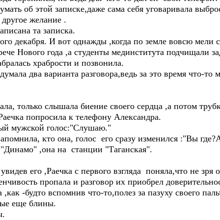
умать об этой записке,даже сама себя уговаривала выбро
 другое желание .
аписана та записка.
ого декабря. И вот однажды ,когда по земле вовсю мели с
рече Нового года ,а студенты мединститута подчищали з
бралась храбрости и позвонила.
думала два варианта разговора,ведь за это время что-то
ла, только слышала биение своего сердца ,а потом труб
Раечка попросила к телефону Александра.
ый мужской голос:"Слушаю."
напомнила, кто она, голос его сразу изменился :"Вы где
"Динамо" ,она на станции "Таганская".
увидев его ,Раечка с первого взгляда поняла,что не зря 
тенчивость пропала и разговор их приобрел доверительнос
как -будто вспомнив что-то,полез за пазуху своего паль
лые еще блины.
ы.