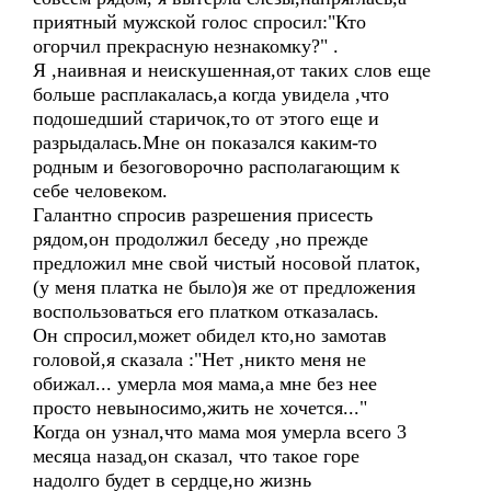
приятный мужской голос спросил:"Кто
огорчил прекрасную незнакомку?" .
Я ,наивная и неискушенная,от таких слов еще
больше расплакалась,а когда увидела ,что
подошедший старичок,то от этого еще и
разрыдалась.Мне он показался каким-то
родным и безоговорочно располагающим к
себе человеком.
Галантно спросив разрешения присесть
рядом,он продолжил беседу ,но прежде
предложил мне свой чистый носовой платок,
(у меня платка не было)я же от предложения
воспользоваться его платком отказалась.
Он спросил,может обидел кто,но замотав
головой,я сказала :"Нет ,никто меня не
обижал... умерла моя мама,а мне без нее
просто невыносимо,жить не хочется..."
Когда он узнал,что мама моя умерла всего 3
месяца назад,он сказал, что такое горе
надолго будет в сердце,но жизнь