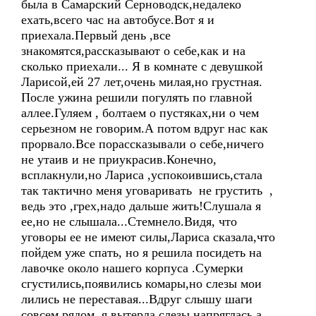
была в Самарский Серноводск,недалеко
ехать,всего час на автобусе.Вот я и
приехала.Первый день ,все
знакомятся,рассказывают о себе,как и на
сколько приехали... Я в комнате с девушкой
Ларисой,ей 27 лет,очень милая,но грустная.
После ужина решили погулять по главной
аллее.Гуляем , болтаем о пустяках,ни о чем
серьезном не говорим.А потом вдруг нас как
прорвало.Все порассказывали о себе,ничего
не утаив и не приукрасив.Конечно,
всплакнули,но Лариса ,успокоившись,стала
так тактично меня уговаривать не грустить ,
ведь это ,грех,надо дальше жить!Слушала я
ее,но не слышала...Стемнело.Видя, что
уговоры ее не имеют силы,Лариса сказала,что
пойдем уже спать, но я решила посидеть на
лавочке около нашего корпуса .Сумерки
сгустились,появились комары,но слезы мои
лились не переставая...Вдруг слышу шаги
совсем рядом, я вытерла слезы,напряглась,а