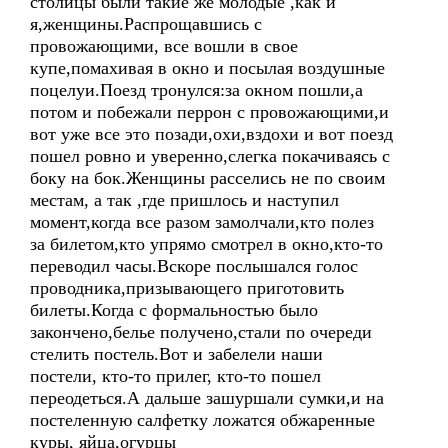
столицы были такие же молодые ,как и
я,женщины.Распрощавшись с
провожающими, все вошли в свое
купе,помахивая в окно и посылая воздушные
поцелуи.Поезд тронулся:за окном пошли,а
потом и побежали перрон с провожающими,и
вот уже все это позади,охи,вздохи и вот поезд
пошел ровно и уверенно,слегка покачиваясь с
боку на бок.Женщины расселись не по своим
местам, а так ,где пришлось и наступил
момент,когда все разом замолчали,кто полез
за билетом,кто упрямо смотрел в окно,кто-то
переводил часы.Вскоре послышался голос
проводника,призывающего приготовить
билеты.Когда с формальностью было
закончено,белье получено,стали по очереди
стелить постель.Вот и забелели наши
постели, кто-то прилег, кто-то пошел
переодеться.А дальше зашуршали сумки,и на
постеленную салфетку ложатся обжаренные
куры, яйца,огурцы