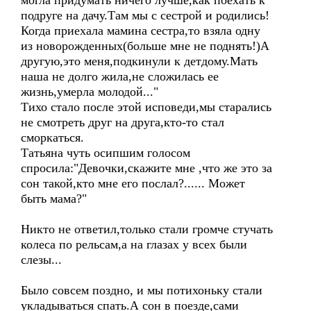
могла придумать ничего лучше,как поехать к
подруге на дачу.Там мы с сестрой и родились!
Когда приехала мамина сестра,то взяла одну
из новорожденных(больше мне не поднять!)А
другую,это меня,подкинули к детдому.Мать
наша не долго жила,не сложилась ее
жизнь,умерла молодой..."
Тихо стало после этой исповеди,мы старались
не смотреть друг на друга,кто-то стал
сморкаться.
Татьяна чуть осипшим голосом
спросила:"Девочки,скажите мне ,что же это за
сон такой,кто мне его послал?...... Может
быть мама?"
Никто не ответил,только стали громче стучать
колеса по рельсам,а на глазах у всех были
слезы...
Было совсем поздно, и мы потихоньку стали
укладываться спать.А сон в поезде,сами