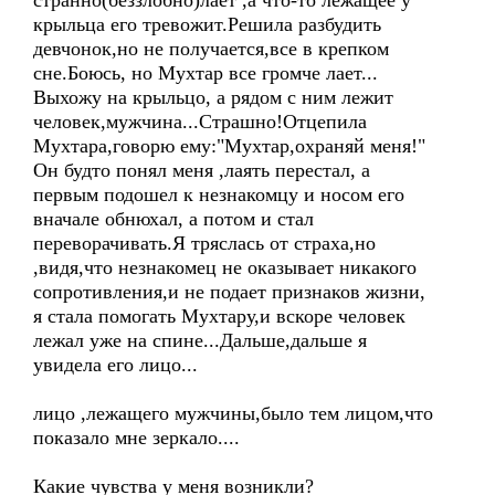
странно(беззлобно)лает ,а что-то лежащее у
крыльца его тревожит.Решила разбудить
девчонок,но не получается,все в крепком
сне.Боюсь, но Мухтар все громче лает...
Выхожу на крыльцо, а рядом с ним лежит
человек,мужчина...Страшно!Отцепила
Мухтара,говорю ему:"Мухтар,охраняй меня!"
Он будто понял меня ,лаять перестал, а
первым подошел к незнакомцу и носом его
вначале обнюхал, а потом и стал
переворачивать.Я тряслась от страха,но
,видя,что незнакомец не оказывает никакого
сопротивления,и не подает признаков жизни,
я стала помогать Мухтару,и вскоре человек
лежал уже на спине...Дальше,дальше я
увидела его лицо...
лицо ,лежащего мужчины,было тем лицом,что
показало мне зеркало....
Какие чувства у меня возникли?