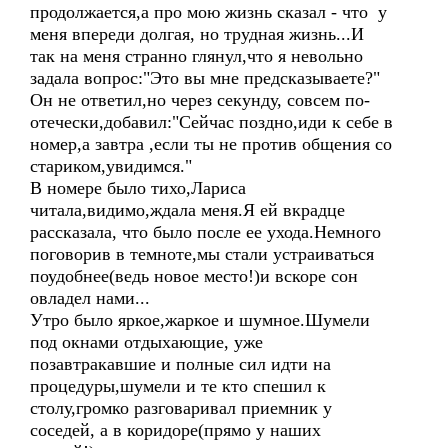
продолжается,а про мою жизнь сказал - что у
меня впереди долгая, но трудная жизнь...И
так на меня странно глянул,что я невольно
задала вопрос:"Это вы мне предсказываете?"
Он не ответил,но через секунду, совсем по-
отечески,добавил:"Сейчас поздно,иди к себе в
номер,а завтра ,если ты не против общения со
стариком,увидимся."
В номере было тихо,Лариса
читала,видимо,ждала меня.Я ей вкрадце
рассказала, что было после ее ухода.Немного
поговорив в темноте,мы стали устраиваться
поудобнее(ведь новое место!)и вскоре сон
овладел нами...
Утро было яркое,жаркое и шумное.Шумели
под окнами отдыхающие, уже
позавтракавшие и полные сил идти на
процедуры,шумели и те кто спешил к
столу,громко разговаривал приемник у
соседей, а в коридоре(прямо у наших