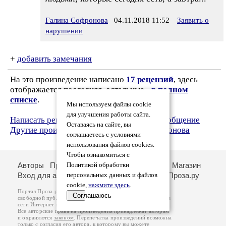
Галина Софронова
04.11.2018 11:52
Заявить о
нарушении
+
добавить замечания
На это произведение написано
17 рецензий
, здесь
отображается последняя, остальные -
в полном
списке
.
Мы используем файлы cookie
для улучшения работы сайта.
Написать рецензию
Написать личное сообщение
Оставаясь на сайте, вы
Другие произведения автора Галина Софронова
соглашаетесь с условиями
использования файлов cookies.
Чтобы ознакомиться с
Авторы
Произведения
Рецензии
Поиск
Магазин
Политикой обработки
Вход для авторов
О портале
Стихи.ру
Проза.ру
персональных данных и файлов
cookie,
нажмите здесь
.
Портал Проза.ру предоставляет авторам возможность
Соглашаюсь
свободной публикации своих литературных произведений в
сети Интернет на основании
пользовательского договора
.
Все авторские права на произведения принадлежат авторам
и охраняются
законом
. Перепечатка произведений возможна
только с согласия его автора, к которому вы можете