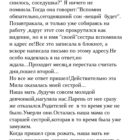
снилось, соседушка?" Я ничего не
помнила.Тогда она говорит:"Вспомни
обязательно,сегодняшний сон -вещий будет".
Позавтракала, и только уже собираясь на
работу ,вдруг этот сон прокрутился как
видение, но я и имя "своей"сестры вспомнила
и адрес ее!Все это записала в блокнот, а
вскоре написала письмо по этому адресу.Не
особо надеялась я на ответ,но
ждала...Проходит месяц,я перестала считать
дни,пошел второй...
Но все же ответ пришел!Действительно эта
Мила оказалась моей сестрой...
Наша мать ,будучи совсем молодой
девчонкой,нагуляла нас.Парень от нее сразу
же отказался.Родителей ее в то время уже не
было.Умерли они.Осталась наша мама со
старшей сестрой,которая в то время была уже
замужем.
Когда пришел срок рожать, наша мать не