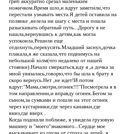
гриб аккуратно срезал маленьким
ножичком.Время шло,и вдруг заметили,что
перестали узнавать места.Я детей оставила на
полянке ,велела ни шагу с места и пошла
разыскивать обратный путь...Дорогу я не
нашла,вернувшись к детям,как могла
успокоила.Решили еще
отдохнуть,перекусить.Младший заснул,дочка
плакала,я же сказала,что поднимусь на
небольшой холм(что недалеко от нашей
стоянки).Начало смеркаться,иду я ,а дочка за
мной увязалась,говорю,что бы шла к брату я
скоро вернусь.Нет ,не идет!И потом
вдруг:"Мама,смотри,огонек!!!"Посмотрела я в
том направлении,и вправду огонек.Бегом за
сыном,за сумками и пошли на этот огонек
через кустарники,где через канавки,где
вниз,где вверх .
Когда подошли поближе, я увидела грузовую
машину и "моего"знакомого...Сердце мое
выскакивает из груди,от страха за детей, я