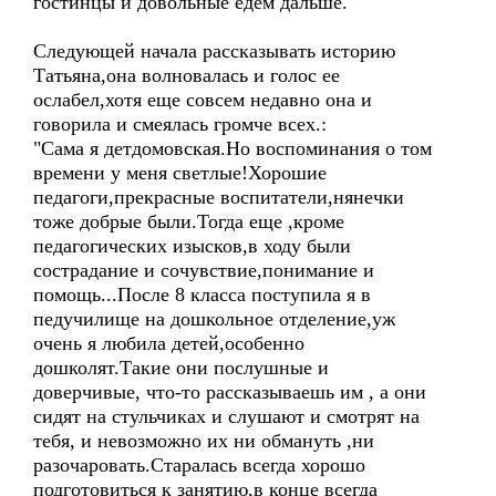
гостинцы и довольные едем дальше.
Следующей начала рассказывать историю
Татьяна,она волновалась и голос ее
ослабел,хотя еще совсем недавно она и
говорила и смеялась громче всех.:
"Сама я детдомовская.Но воспоминания о том
времени у меня светлые!Хорошие
педагоги,прекрасные воспитатели,нянечки
тоже добрые были.Тогда еще ,кроме
педагогических изысков,в ходу были
сострадание и сочувствие,понимание и
помощь...После 8 класса поступила я в
педучилище на дошкольное отделение,уж
очень я любила детей,особенно
дошколят.Такие они послушные и
доверчивые, что-то рассказываешь им , а они
сидят на стульчиках и слушают и смотрят на
тебя, и невозможно их ни обмануть ,ни
разочаровать.Старалась всегда хорошо
подготовиться к занятию,в конце всегда