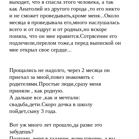
выходит, что я спасла этого человека, а так
как Анатолий из другого города ,то его никто
и не сможет проведывать,кроме меня...Около
месяца я проведывала его,много наслушалась
всего и от подруг и от родных,но вскоре
поняла, что он мне нравится.Сотрясение его
подлечили,перелом тоже,а перед выпиской он
мне открыл свое сердце...
Прощались не надолго, через 2 месяца он
приехал за мной,повез знакомить с
родителями.Простые люди,сразу меня
приняли , как родную.
А дальше все ,как и мечтали:
свадьба,дети.Скоро дочка в школу
пойдет,сыну 3 года.
Вот уж много лет прошло,да разве это
забудешь?
Поэтому ,веря в гадание, всем говорю, а вы