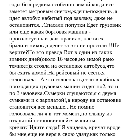
годы был редким,особенно зимой,когда все
заметет метровым снегом,ждешь-пождешь ,а
идет автобус набитый под завязку, даже не
остановится...Спасали попутки.Едет грузовик
или еще какая бортовая машина -
проголосуешь и ,как правило, нас всех
брали,и никогда денег за это не просили!!!Не
верите?Но это правда!Вот в один из таких
зимних дней(около 16 часов,но зимой рано
темнеет)я стояла на остановке автобуса,что
бы ехать домой.На рейсовый не сесть,я
голосовала...А что голосовать,если в кабинах
проходящих грузовых машин сидят по2, то и
по 3 человека.Сумерки сгущаются,я с двумя
сумками и с зарплатой!,а народу на остановке
становится все меньше...Не помню
голосовала ли я в тот момент,но слышу из
открытой остановившейся машины
кричат:"Идите сюда!"Я увидела, кричат вроде
бы мне,еще не веря в свою удачу,как только