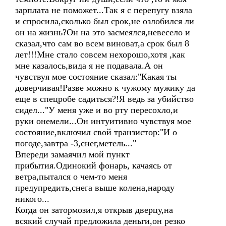
зарплата не поможет...Так я с перепугу взяла
и спросила,сколько был срок,не озлобился ли
он на жизнь?Он на это засмеялся,невесело и
сказал,что сам во всем виноват,а срок был 8
лет!!!Мне стало совсем нехорошо,хотя ,как
мне казалось,вида я не подавала.А он
чувствуя мое состояние сказал:"Какая ты
доверчивая!Разве можно к чужому мужику да
еще в спецробе садиться?!Я ведь за убийство
сидел..."У меня уже и во рту пересохло,и
руки онемели...Он интуитивно чувствуя мое
состояние,включил свой транзистор:"И о
погоде,завтра -3,снег,метель..."
Впереди замаячил мой пункт
прибытия.Одинокий фонарь, качаясь от
ветра,пытался о чем-то меня
предупредить,снега выше колена,народу
никого...
Когда он затормозил,я открыв дверцу,на
всякий случай предложила деньги,он резко