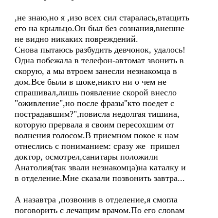
,не знаю,но я ,изо всех сил старалась,втащить
его на крыльцо.Он был без сознания,внешне
не видно никаких повреждений.
Снова пытаюсь разбудить девчонок, удалось!
Одна побежала в телефон-автомат звонить в
скорую, а мы втроем занесли незнакомца в
дом.Все были в шоке,никто ни о чем не
спрашивал,лишь появление скорой внесло
"оживление",но после фразы"кто поедет с
пострадавшим?",повисла недолгая тишина,
которую прервала я своим пересохшим от
волнения голосом.В приемном покое к нам
отнеслись с пониманием: сразу же пришел
доктор, осмотрел,санитары положили
Анатолия(так звали незнакомца)на каталку и
в отделение.Мне сказали позвонить завтра...
А назавтра ,позвонив в отделение,я смогла
поговорить с лечащим врачом.По его словам