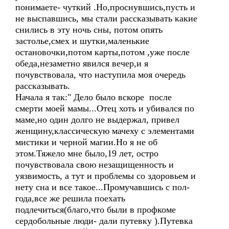
понимаете- чуткий .Но,проснувшись,пусть и
не выспавшись, мы стали рассказывать какие
снились в эту ночь сны, потом опять
застолье,смех и шутки,маленькие
остановочки,потом карты,потом ,уже после
обеда,незаметно явился вечер,и я
почувствовала, что наступила моя очередь
рассказывать.
Начала я так:" Дело было вскоре после
смерти моей мамы...Отец хоть и убивался по
маме,но один долго не выдержал, привел
женщину,классическую мачеху с элементами
мистики и черной магии.Но я не об
этом.Тяжело мне было,19 лет, остро
почувствовала свою незащищенность и
уязвимость, а тут и проблемы со здоровьем и
нету сна и все такое...Промучавшись с пол-
года,все же решила поехать
подлечиться(благо,что были в профкоме
сердобольные люди- дали путевку ).Путевка