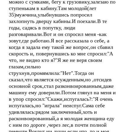
можно с сумками, бегу к грузовику,залезаю по
ступенькам в кабину.Там молодой(лет
35)мужчина,улыбнувшись попросил
захлопнуть дверцу кабины.И поехали.В те
годы, садясь в попутку, люди
разговаривали.Вот и он спросил меня -как
зовут,где работаю.Я все рассказала о себе, а
когда я задала ему такой же вопрос,он сбавил
скорость и, повернувшись ко мне спросил:"А
что, не видно кто я?"Я же не веря своим
глазам,сильно
струхнув,промямлила:"Нет".Тогда он
сказал,что является осужденным,но ,отсидев
основной срок,стал разконвоированным,даже
машину ему доверили.Потом глянул на меня и
в упор спросил:"Скажи,испугалась?:"Я очень
испугалась,но "играла" неиспуг.Сама себе
удивлялась:рядом заключенный,хоть и
расконвоированный,а я молодая женщина еду
с ним по дороге ,через лес,в почти полной
темноте.Вокруг ни души,если что ,то и моя