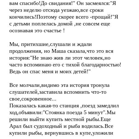
вам спасибо!До свидания!" Он засмеялся:"Я
через неделю отсюда уезжаю,все сроки
кончились!Поэтому скорее всего -прощай!"Я
с детьми поплелась домой ,не совсем еще
осознавая это счастье !
Мы, притихшие,слушали и ждали
продолжения, но Маша сказала,что это вся
история:"Не знаю жив ли этот человек,но
часто вспоминаю его с тихой благодарностью!
Ведь он спас меня и моих детей!"
Все молчали,видимо эта история тронула
слушателей,заставила вспомнить что-то
свое,сокровенное...
Показалась какая-то станция ,поезд замедлил
ход,объявили:"Стоянка поезда 5 минут".Мы
решили выйти купить местной рыбы.Еще
Арал был судоходный и рыба водилась.Все
купили рыбы, вернувшись в купе,уложили