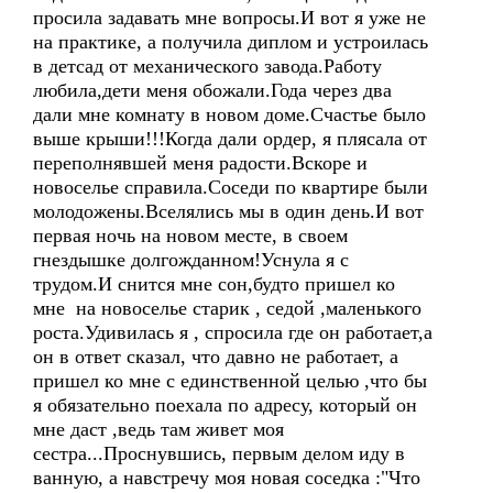
просила задавать мне вопросы.И вот я уже не
на практике, а получила диплом и устроилась
в детсад от механического завода.Работу
любила,дети меня обожали.Года через два
дали мне комнату в новом доме.Счастье было
выше крыши!!!Когда дали ордер, я плясала от
переполнявшей меня радости.Вскоре и
новоселье справила.Соседи по квартире были
молодожены.Вселялись мы в один день.И вот
первая ночь на новом месте, в своем
гнездышке долгожданном!Уснула я с
трудом.И снится мне сон,будто пришел ко
мне на новоселье старик , седой ,маленького
роста.Удивилась я , спросила где он работает,а
он в ответ сказал, что давно не работает, а
пришел ко мне с единственной целью ,что бы
я обязательно поехала по адресу, который он
мне даст ,ведь там живет моя
сестра...Проснувшись, первым делом иду в
ванную, а навстречу моя новая соседка :"Что