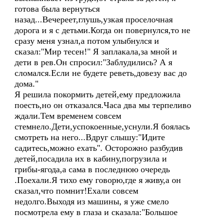
готова была вернуться
назад...Вечереет,глушь,узкая проселочная
дорога и я с детьми.Когда он повернулся,то не
сразу меня узнал,а потом улыбнулся и
сказал:"Мир тесен!" Я заплакала,за мной и
дети в рев.Он спросил:"Заблудились? А я
сломался.Если не будете реветь,довезу вас до
дома."
Я решила покормить детей,ему предложила
поесть,но он отказался.Часа два мы терпеливо
ждали.Тем временем совсем
стемнело.Дети,успокоенные,уснули.Я боялась
смотреть на него...Вдруг слышу:"Идите
садитесь,можно ехать". Осторожно разбудив
детей,посадила их в кабину,погрузила и
грибы-ягода,а сама в последнюю очередь
.Поехали.Я тихо ему говорю,где я живу,а он
сказал,что помнит!Ехали совсем
недолго.Выходя из машины, я уже смело
посмотрела ему в глаза и сказала:"Большое