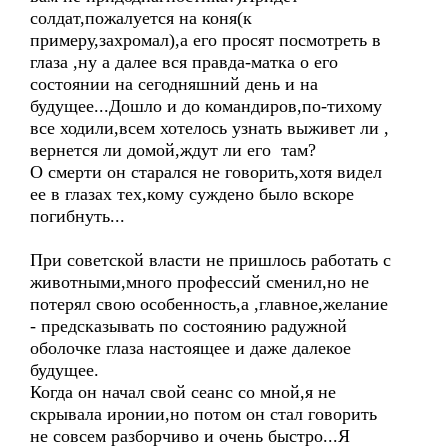
солдат,пожалуется на коня(к
примеру,захромал),а его просят посмотреть в
глаза ,ну а далее вся правда-матка о его
состоянии на сегодняшний день и на
будущее...Дошло и до командиров,по-тихому
все ходили,всем хотелось узнать выживет ли ,
вернется ли домой,ждут ли его там?
О смерти он старался не говорить,хотя видел
ее в глазах тех,кому суждено было вскоре
погибнуть...
При советской власти не пришлось работать с
животными,много профессий сменил,но не
потерял свою особенность,а ,главное,желание
- предсказывать по состоянию радужной
оболочке глаза настоящее и даже далекое
будущее.
Когда он начал свой сеанс со мной,я не
скрывала иронии,но потом он стал говорить
не совсем разборчиво и очень быстро...Я