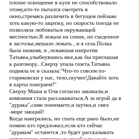
плохое освещение в купе не способствовало
этому,кто-то пытался смотреть в
окно,стремясь различить в бегущем пейзаже
хоть какую-то зацепку, но скорость поезда не
позволяла любоваться окружающей
местностью.Я лежала на спине, но съеденное
в застолье,мешало лежать , и я села.Полка
была нижняя, и ,лежавшая напротив
Татьяна,улыбнувшись мне,как бы приглашая
к разговору...Сверху упала газета.Татьяна
подняла ее и сказала:"Что-то совсем по-
стариковски у нас, тихо,скучно!Давайте хоть
в карты поиграем?"
Сверху Маша и Оля согласно закивали,и
компания стала рассаживаться.А за игрой да в
"дурака",сами понимаете,и шутки,и смех
-море эмоций!
Когда наигрались, но спать еще рано было,не
помню кто предложил,если кто сейчас
"дураком" останется ,то будет рассказывать