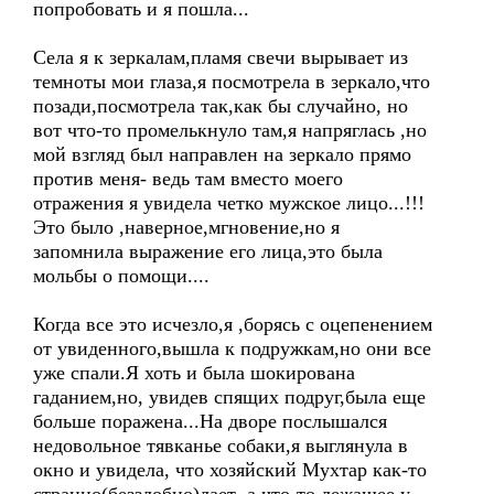
попробовать и я пошла...
Села я к зеркалам,пламя свечи вырывает из
темноты мои глаза,я посмотрела в зеркало,что
позади,посмотрела так,как бы случайно, но
вот что-то промелькнуло там,я напряглась ,но
мой взгляд был направлен на зеркало прямо
против меня- ведь там вместо моего
отражения я увидела четко мужское лицо...!!!
Это было ,наверное,мгновение,но я
запомнила выражение его лица,это была
мольбы о помощи....
Когда все это исчезло,я ,борясь с оцепенением
от увиденного,вышла к подружкам,но они все
уже спали.Я хоть и была шокирована
гаданием,но, увидев спящих подруг,была еще
больше поражена...На дворе послышался
недовольное тявканье собаки,я выглянула в
окно и увидела, что хозяйский Мухтар как-то