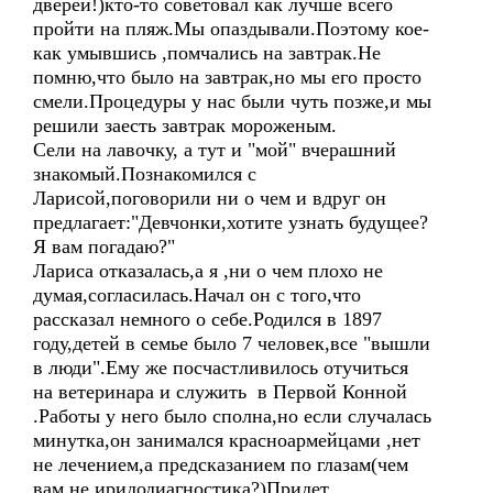
дверей!)кто-то советовал как лучше всего
пройти на пляж.Мы опаздывали.Поэтому кое-
как умывшись ,помчались на завтрак.Не
помню,что было на завтрак,но мы его просто
смели.Процедуры у нас были чуть позже,и мы
решили заесть завтрак мороженым.
Сели на лавочку, а тут и "мой" вчерашний
знакомый.Познакомился с
Ларисой,поговорили ни о чем и вдруг он
предлагает:"Девчонки,хотите узнать будущее?
Я вам погадаю?"
Лариса отказалась,а я ,ни о чем плохо не
думая,согласилась.Начал он с того,что
рассказал немного о себе.Родился в 1897
году,детей в семье было 7 человек,все "вышли
в люди".Ему же посчастливилось отучиться
на ветеринара и служить в Первой Конной
.Работы у него было сполна,но если случалась
минутка,он занимался красноармейцами ,нет
не лечением,а предсказанием по глазам(чем
вам не иридодиагностика?)Придет