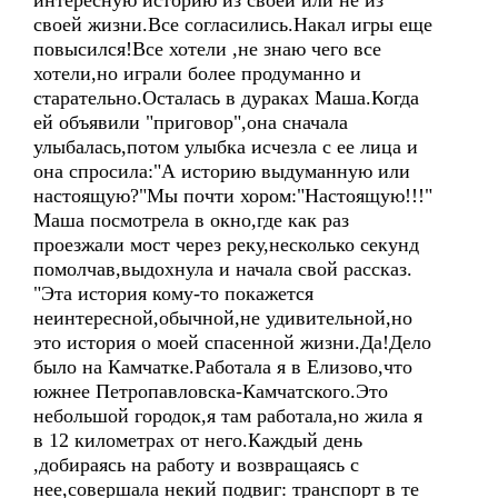
интересную историю из своей или не из
своей жизни.Все согласились.Накал игры еще
повысился!Все хотели ,не знаю чего все
хотели,но играли более продуманно и
старательно.Осталась в дураках Маша.Когда
ей объявили "приговор",она сначала
улыбалась,потом улыбка исчезла с ее лица и
она спросила:"А историю выдуманную или
настоящую?"Мы почти хором:"Настоящую!!!"
Маша посмотрела в окно,где как раз
проезжали мост через реку,несколько секунд
помолчав,выдохнула и начала свой рассказ.
"Эта история кому-то покажется
неинтересной,обычной,не удивительной,но
это история о моей спасенной жизни.Да!Дело
было на Камчатке.Работала я в Елизово,что
южнее Петропавловска-Камчатского.Это
небольшой городок,я там работала,но жила я
в 12 километрах от него.Каждый день
,добираясь на работу и возвращаясь с
нее,совершала некий подвиг: транспорт в те