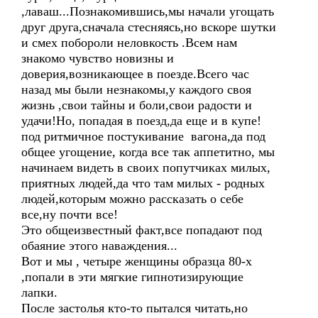
,лаваш...Познакомившись,мы начали угощать
друг друга,сначала стесняясь,но вскоре шутки
и смех побороли неловкость .Всем нам
знакомо чувство новизны и
доверия,возникающее в поезде.Всего час
назад мы были незнакомы,у каждого своя
жизнь ,свои тайны и боли,свои радости и
удачи!Но, попадая в поезд,да еще и в купе!
под ритмичное постукивание вагона,да под
общее угощение, когда все так аппетитно, мы
начинаем видеть в своих попутчиках милых,
приятных людей,да что там милых - родных
людей,которым можно рассказать о себе
все,ну почти все!
Это общеизвестный факт,все попадают под
обаяние этого наваждения...
Вот и мы , четыре женщины образца 80-х
,попали в эти мягкие гипнотизирующие
лапки.
После застолья кто-то пытался читать,но