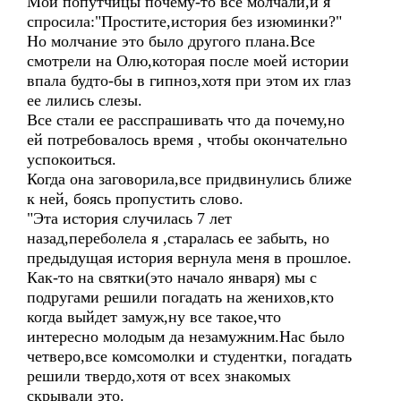
Мои попутчицы почему-то все молчали,и я
спросила:"Простите,история без изюминки?"
Но молчание это было другого плана.Все
смотрели на Олю,которая после моей истории
впала будто-бы в гипноз,хотя при этом их глаз
ее лились слезы.
Все стали ее расспрашивать что да почему,но
ей потребовалось время , чтобы окончательно
успокоиться.
Когда она заговорила,все придвинулись ближе
к ней, боясь пропустить слово.
"Эта история случилась 7 лет
назад,переболела я ,старалась ее забыть, но
предыдущая история вернула меня в прошлое.
Как-то на святки(это начало января) мы с
подругами решили погадать на женихов,кто
когда выйдет замуж,ну все такое,что
интересно молодым да незамужним.Нас было
четверо,все комсомолки и студентки, погадать
решили твердо,хотя от всех знакомых
скрывали это.