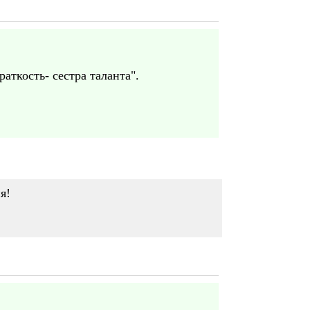
раткость- сестра таланта".
я!