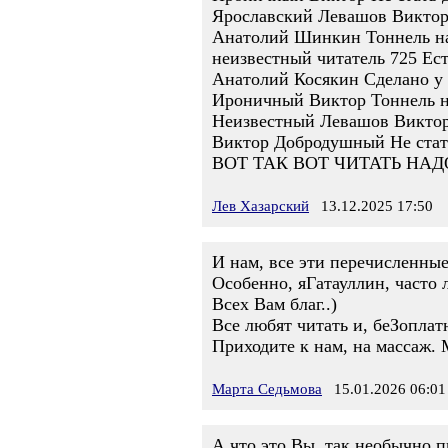
Ярославский Левашов Виктор Н
Анатолий Шинкин Тоннель на 
неизвестный читатель 725 Есть
Анатолий Косякин Сделано у н
Ироничный Виктор Тоннель на
Неизвестный Левашов Виктор Н
Виктор Добродушный Не стать
ВОТ ТАК ВОТ ЧИТАТЬ НАДО,
Лев Хазарский
13.12.2025 17:50
И нам, все эти перечисленны
Особенно, яГатауллин, часто л
Всех Вам благ..)
Все любят читать и, беЗоплатн
Приходите к нам, на массаж.
Марта Седьмова
15.01.2026 06:01
А что это Вы, так необычно п