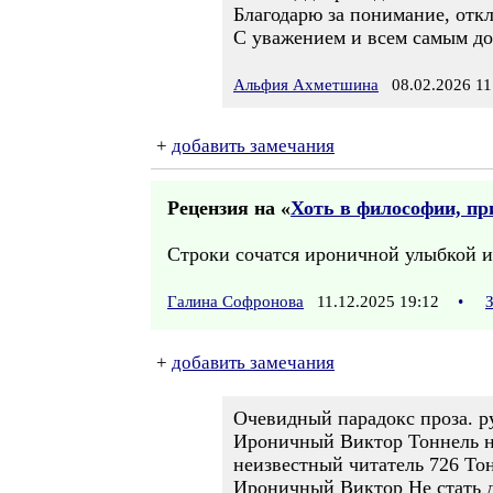
Благодарю за понимание, откли
С уважением и всем самым д
Альфия Ахметшина
08.02.2026 11
+
добавить замечания
Рецензия на «
Хоть в философии, при
Строки сочатся ироничной улыбкой и
Галина Софронова
11.12.2025 19:12
•
+
добавить замечания
Очевидный парадокс проза. ру
Ироничный Виктор Тоннель на
неизвестный читатель 726 То
Ироничный Виктор Не стать до