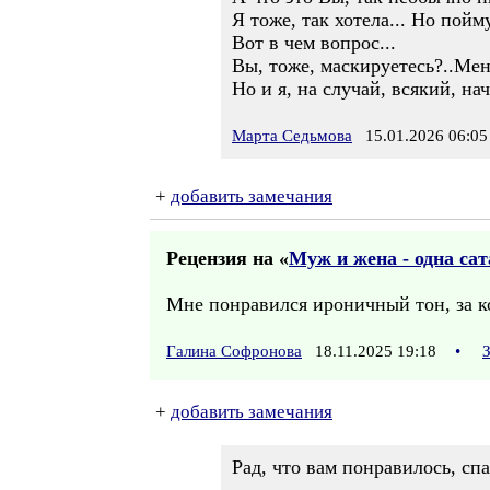
Я тоже, так хотела... Но пойму
Вот в чем вопрос...
Вы, тоже, маскируетесь?..Мен
Но и я, на случай, всякий, на
Марта Седьмова
15.01.2026 06:05
+
добавить замечания
Рецензия на «
Муж и жена - одна сат
Мне понравился ироничный тон, за ко
Галина Софронова
18.11.2025 19:18
•
+
добавить замечания
Рад, что вам понравилось, сп