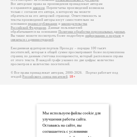
Все авторские права на произведения принадлежат авторам
и охраняются
законом
. Перепечатка произведений возможна
только с согласия его автора, к которому вы можете
обратиться на его авторской странице. Ответственность за
тексты произведений авторы несут самостоятельно на
основании
правил публикации
и
законодательства
Российской Федерации
. Данные пользователей
обрабатываются на основании
Политики обработки персональных данных
.
Вы также можете посмотреть более подробную
информацию о портале
и
связаться с администрацией
.
Ежедневная аудитория портала Проза.ру – порядка 100 тысяч
посетителей, которые в общей сумме просматривают более полумиллиона
страниц по данным счетчика посещаемости, который расположен справа
от этого текста. В каждой графе указано по две цифры: количество
просмотров и количество посетителей.
© Все права принадлежат авторам, 2000-2026. Портал работает под
эгидой
Российского союза писателей
.
18+
Мы используем файлы cookie для
улучшения работы сайта.
Оставаясь на сайте, вы
соглашаетесь с условиями