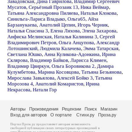
Завадовская
,
Дина Гаврилова
,
Владимир Сергеевич
Мусатов
,
Серьёзный Прозаик 13
,
Ника Веймар
,
Татьяна Александровна Пиляева
,
Наталья Клокова
,
Синильга-Лариса Владыко
,
Ольга65
,
Айза
Барзанукаева
,
Анатолий Цепин
,
Игорь Черник
,
Наталья Спасина 3
,
Елена Ляхова
,
Элена Захарова
,
Анфиска Мелинская
,
Наталья Калинина 3
,
Сергей
Владимирович Петров
,
Ольга Анцупова
,
Александр
Лотошинский
,
Людмила Калачева
,
Эмма Татарская
,
Светлана Юшко
,
Анна Куликова-Адонкина
,
Ирина
Склярова
,
Владимир Байков
,
Ларисса Климен
,
Владимир Цвиркун
,
Ольга Боровикова 2
,
Дамира
Кулумбетова
,
Марина Косовцова
,
Татьяна Безьянова
,
Мирослава Завьялова
,
Алексей Бойко 3
,
Татьяна
Морозова 4
,
Анатолий Комаристов
,
Ирина
Некрасова
,
Натали Гор
Авторы
Произведения
Рецензии
Поиск
Магазин
Вход для авторов
О портале
Стихи.ру
Проза.ру
Портал Проза.ру предоставляет авторам возможность
свободной публикации своих литературных произведений в
сети Интернет на основании
пользовательского договора
.