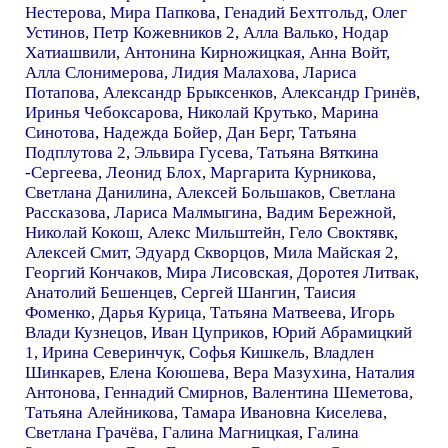
Нестерова
,
Мира Папкова
,
Генадий Бехтгольд
,
Олег
Устинов
,
Петр Кожевников 2
,
Алла Валько
,
Нодар
Хатиашвили
,
Антонина Кирножицкая
,
Анна Войт
,
Алла Слонимерова
,
Лидия Малахова
,
Лариса
Потапова
,
Александр Брыксенков
,
Александр Гринёв
,
Иринья Чебоксарова
,
Николай Крутько
,
Марина
Синотова
,
Надежда Бойер
,
Дан Берг
,
Татьяна
Подплутова 2
,
Эльвира Гусева
,
Татьяна Вяткина
-Сергеева
,
Леонид Блох
,
Маргарита Курникова
,
Светлана Данилина
,
Алексей Большаков
,
Светлана
Рассказова
,
Лариса Малмыгина
,
Вадим Бережной
,
Николай Кокош
,
Алекс Мильштейн
,
Гело Своктявк
,
Алексей Смит
,
Эдуард Скворцов
,
Мила Майская 2
,
Георгий Кончаков
,
Мира Лисовская
,
Доротея Литвак
,
Анатолий Бешенцев
,
Сергей Шангин
,
Таисия
Фоменко
,
Дарья Курица
,
Татьяна Матвеева
,
Игорь
Влади Кузнецов
,
Иван Цуприков
,
Юрий Абрамицкий
1
,
Ирина Северинчук
,
Софья Кишкель
,
Владлен
Шинкарев
,
Елена Коюшева
,
Вера Мазухина
,
Наталия
Антонова
,
Геннадий Смирнов
,
Валентина Шеметова
,
Татьяна Алейникова
,
Тамара Ивановна Киселева
,
Светлана Грачёва
,
Галина Магницкая
,
Галина