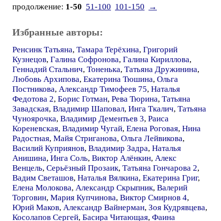
продолжение:
1-50
51-100
101-150
→
Избранные авторы:
Ренсинк Татьяна
,
Тамара Терёхина
,
Григорий
Кузнецов
,
Галина Софронова
,
Галина Кириллова
,
Геннадий Стальнич
,
Тоненька
,
Татьяна Дружинина
,
Любовь Архипова
,
Екатерина Тюшина
,
Ольга
Постникова
,
Александр Тимофеев 75
,
Наталья
Федотова 2
,
Борис Готман
,
Рева Тюрина
,
Татьяна
Завадская
,
Владимир Шаповал
,
Инга Ткалич
,
Татьяна
Чуноярочка
,
Владимир Дементьев 3
,
Раиса
Кореневская
,
Владимир Чугай
,
Елена Роговая
,
Нина
Радостная
,
Майя Стриганова
,
Ольга Лейвикова
,
Василий Куприянов
,
Владимир Задра
,
Наталья
Анишина
,
Инга Соль
,
Виктор Алёнкин
,
Алекс
Венцель
,
Серьёзный Прозаик
,
Татьяна Гончарова 2
,
Вадим Светашов
,
Наталья Вялкина
,
Екатерина Григ
,
Елена Молокова
,
Александр Скрыпник
,
Валерий
Торговин
,
Мария Купчинова
,
Виктор Смирнов 4
,
Юрий Маков
,
Александр Вайнерман
,
Зоя Кудрявцева
,
Косолапов Сергей
,
Басира Читающая
,
Фаина