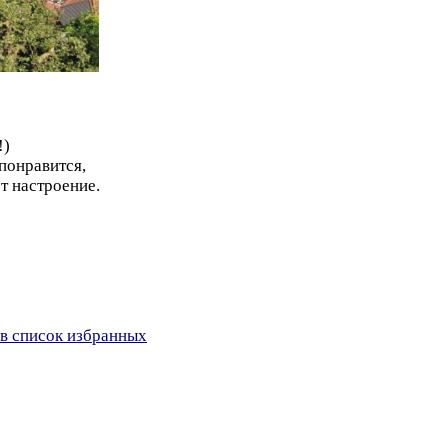
!)
понравится,
т настроение.
в список избранных