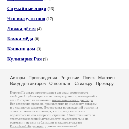
Случайные люди
(13)
Что вижу, то пою
(17)
Ложка дёгтя
(4)
Бочка мёда
(8)
Кошкин дом
(3)
Кулинария Рая
(9)
Авторы
Произведения
Рецензии
Поиск
Магазин
Вход для авторов
О портале
Стихи.ру
Проза.ру
Портал Проза.ру предоставляет авторам возможность
свободной публикации своих литературных произведений в
сети Интернет на основании
пользовательского договора
.
Все авторские права на произведения принадлежат авторам
и охраняются
законом
. Перепечатка произведений возможна
только с согласия его автора, к которому вы можете
обратиться на его авторской странице. Ответственность за
тексты произведений авторы несут самостоятельно на
основании
правил публикации
и
законодательства
Российской Федерации
. Данные пользователей