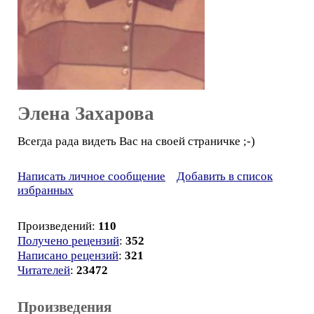
Элена Захарова
Всегда рада видеть Вас на своей страничке ;-)
Написать личное сообщение
Добавить в список
избранных
Произведений:
110
Получено рецензий
:
352
Написано рецензий
:
321
Читателей
:
23472
Произведения