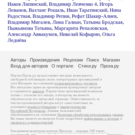
Иаков Липянский
,
Владимир Левченко 4
,
Игорь
Леванов
,
Вахтанг Рошаль
,
Иван Таратинский
,
Нина
Радостная
,
Владимир Репин
,
Рефат Шакир-Алиев
,
Владимир Мигалев
,
Лина Галиан
,
Татьяна Бродская
,
Пыжьянова Татьяна
,
Маргарита Репаловская
,
Александр Аввакумов
,
Николай Кофырин
,
Ольга
Леднёва
Авторы
Произведения
Рецензии
Поиск
Магазин
Вход для авторов
О портале
Стихи.ру
Проза.ру
Портал Проза.ру предоставляет авторам возможность
свободной публикации своих литературных произведений в
сети Интернет на основании
пользовательского договора
.
Все авторские права на произведения принадлежат авторам
и охраняются
законом
. Перепечатка произведений возможна
только с согласия его автора, к которому вы можете
обратиться на его авторской странице. Ответственность за
тексты произведений авторы несут самостоятельно на
основании
правил публикации
и
законодательства
Российской Федерации
. Данные пользователей
обрабатываются на основании
Политики обработки персональных данных
.
Вы также можете посмотреть более подробную
информацию о портале
и
связаться с администрацией
.
Ежедневная аудитория портала Проза.ру – порядка 100 тысяч
посетителей, которые в общей сумме просматривают более полумиллиона