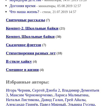
- миниатюры, 14.07.2019 19:28
Догоняя время
- миниатюры, 05.08.2019 12:57
Что наша жизнь?
- стихи, 21.07.2019 14:57
Святочные рассказы
(7)
Компот-2. Школьные байки
(21)
Компот. Школьные байки
(30)
Сказочное фэнтэзи
(7)
Стихотворения разных лет
(18)
В стиле хайку
(4)
Смешное в жизни
(4)
Избранные авторы:
Игорь Черник
,
Сергей Дзюба 2
,
Владимир Дементьев
3
,
Максим Черноморченко
,
Лариса Малмыгина
,
Наталья Листикова
,
Давид Галан
,
Грей Айалы
,
Александр Гринёв
,
Павел Мирный
,
Эльвира Гусева
,