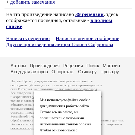
+
добавить замечания
На это произведение написано
39 рецензий
, здесь
отображается последняя, остальные -
в полном
списке
.
Написать рецензию
Написать личное сообщение
Другие произведения автора Галина Софронова
Авторы
Произведения
Рецензии
Поиск
Магазин
Вход для авторов
О портале
Стихи.ру
Проза.ру
Портал Проза.ру предоставляет авторам возможность
свободной публикации своих литературных произведений в
сети Интернет на основании
пользовательского договора
.
Все авторские права на произведения принадлежат авторам
и охраняются
законом
. Перепечатка произведений возможна
Мы используем файлы cookie
только с согласия его автора, к которому вы можете
обратиться на его авторской странице. Ответственность за
для улучшения работы сайта.
тексты произведений авторы несут самостоятельно на
Оставаясь на сайте, вы
основании
правил публикации
и
законодательства
Российской Федерации
. Данные пользователей
соглашаетесь с условиями
обрабатываются на основании
Политики обработки персональных данных
.
использования файлов cookies.
Вы также можете посмотреть более подробную
информацию о портале
и
связаться с администрацией
.
Чтобы ознакомиться с