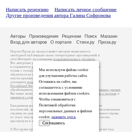
Написать рецензию
Написать личное сообщение
Другие произведения автора Галина Софронова
Авторы
Произведения
Рецензии
Поиск
Магазин
Вход для авторов
О портале
Стихи.ру
Проза.ру
Портал Проза.ру предоставляет авторам возможность
свободной публикации своих литературных произведений в
сети Интернет на основании
пользовательского договора
.
Все авторские права на произведения принадлежат авторам
и охраняются
законом
. Перепечатка произведений возможна
Мы используем файлы cookie
только с согласия его автора, к которому вы можете
обратиться на его авторской странице. Ответственность за
для улучшения работы сайта.
тексты произведений авторы несут самостоятельно на
Оставаясь на сайте, вы
основании
правил публикации
и
законодательства
Российской Федерации
. Данные пользователей
соглашаетесь с условиями
обрабатываются на основании
Политики обработки персональных данных
.
использования файлов cookies.
Вы также можете посмотреть более подробную
информацию о портале
и
связаться с администрацией
.
Чтобы ознакомиться с
Политикой обработки
Ежедневная аудитория портала Проза.ру – порядка 100 тысяч
посетителей, которые в общей сумме просматривают более полумиллиона
персональных данных и файлов
страниц по данным счетчика посещаемости, который расположен справа
cookie,
нажмите здесь
.
от этого текста. В каждой графе указано по две цифры: количество
просмотров и количество посетителей.
Соглашаюсь
© Все права принадлежат авторам, 2000-2026. Портал работает под