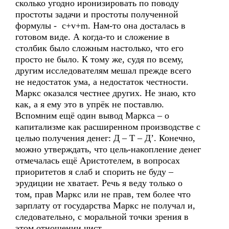
сколько угодно иронизировать по поводу
простоты задачи и простоты полученной
формулы - c+v+m. Нам-то она досталась в
готовом виде. А когда-то и сложение в
столбик было сложным настолько, что его
просто не было. К тому же, судя по всему,
другим исследователям мешал прежде всего
не недостаток ума, а недостаток честности.
Маркс оказался честнее других. Не знаю, кто
как, а я ему это в упрёк не поставлю.
Вспомним ещё один вывод Маркса – о
капитализме как расширенном производстве с
целью получения денег: Д – Т – Д’. Конечно,
можно утверждать, что цель-накопление денег
отмечалась ещё Аристотелем, в вопросах
приоритетов я слаб и спорить не буду –
эрудиции не хватает. Речь я веду только о
том, прав Маркс или не прав, тем более что
зарплату от государства Маркс не получал и,
следовательно, с моральной точки зрения в
этом отношении чист.