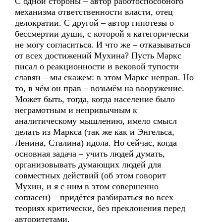
С одной стороны – автор работоспособного
механизма ответственности власти, отец
делократии. С другой – автор гипотезы о
бессмертии души, с которой я категорически
не могу согласиться. И что же – отказываться
от всех достижений Мухина? Пусть Маркс
писал о реакционности и вековой тупости
славян – мы скажем: в этом Маркс неправ. Но
то, в чём он прав – возьмём на вооружение.
Может быть, тогда, когда население было
неграмотным и непривычным к
аналитическому мышлению, имело смысл
делать из Маркса (так же как и Энгельса,
Ленина, Сталина) идола. Но сейчас, когда
основная задача – учить людей думать,
организовывать думающих людей для
совместных действий (об этом говорит
Мухин, и я с ним в этом совершенно
согласен) – придётся разбираться во всех
теориях критически, без преклонения перед
авторитетами.