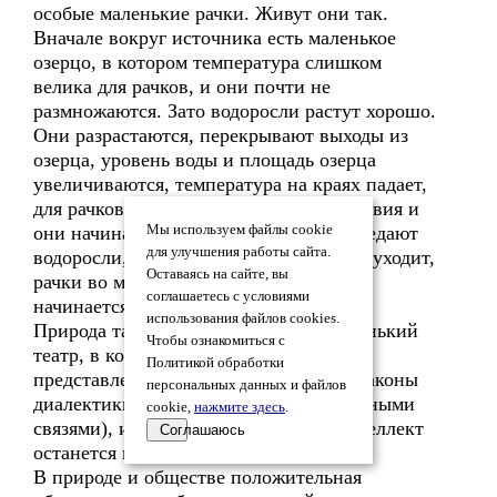
особые маленькие рачки. Живут они так.
Вначале вокруг источника есть маленькое
озерцо, в котором температура слишком
велика для рачков, и они почти не
размножаются. Зато водоросли растут хорошо.
Они разрастаются, перекрывают выходы из
озерца, уровень воды и площадь озерца
увеличиваются, температура на краях падает,
для рачков создаются комфортные условия и
они начинают бурно размножаться. Съедают
Мы используем файлы cookie
для улучшения работы сайта.
водоросли, плотина прорывается, вода уходит,
Оставаясь на сайте, вы
рачки во множестве гибнут и процесс
соглашаетесь с условиями
начинается снова.
использования файлов cookies.
Природа таким образом устроила маленький
Чтобы ознакомиться с
театр, в котором регулярно даёт
Политикой обработки
представление, показывающее нам и законы
персональных данных и файлов
диалектики (поведение систем с обратными
cookie,
нажмите здесь
.
связями), и нашу судьбу, если наш интеллект
Соглашаюсь
останется на уровне тех рачков.
В природе и обществе положительная