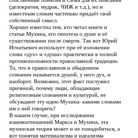
собственные понятия и слова для их описания
(делократия, мудрак, ЧИЖ и т.д.), но и
известным словам частенько придаёт свой
собственный смысл.
Хорошо известна тем, кто читал книги и
статьи Мухина, его гипотеза о душе и её
существовании после смерти. Так вот Юрий
Игнатьевич использует при её изложении
слова «дух» и «душа» практически в полной
противоположности православной традиции.
То, что в православном и обыденном
сознании называется душой, у него дух, и
наоборот. Возможно, этот факт послужил
причиной, почему люди, обладающие
религиозным сознанием и культурой, не
обсуждают эту идею Мухина: какими словами
им о ней говорить?
В нашем случае, при исследовании
взаимоотношений Маркса и Мухина, эта
мухинская теория может и не понадобиться, а
вот понятия материализма и идеализма