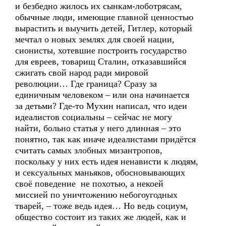
и безбедно жилось их сынкам-лоботрясам,
обычные люди, имеющие главной ценностью
вырастить и выучить детей, Гитлер, который
мечтал о новых землях для своей нации,
сионисты, хотевшие построить государство
для евреев, товарищ Сталин, отказавшийся
сжигать свой народ ради мировой
революции… Где граница? Сразу за
единичным человеком – или она начинается
за детьми? Где-то Мухин написал, что идеи
идеалистов социальны – сейчас не могу
найти, больно статья у него длинная – это
понятно, так как иначе идеалистами придётся
считать самых злобных мизантропов,
поскольку у них есть идея ненависти к людям,
и сексуальных маньяков, обосновывающих
своё поведение не похотью, а некоей
миссией по уничтожению небогоугодных
тварей, – тоже ведь идея… Но ведь социум,
общество состоит из таких же людей, как и