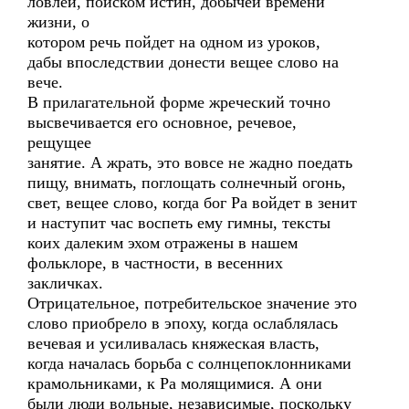
ловлей, поиском истин, добычей времени
жизни, о
котором речь пойдет на одном из уроков,
дабы впоследствии донести вещее слово на
вече.
В прилагательной форме жреческий точно
высвечивается его основное, речевое,
рещущее
занятие. А жрать, это вовсе не жадно поедать
пищу, внимать, поглощать солнечный огонь,
свет, вещее слово, когда бог Ра войдет в зенит
и наступит час воспеть ему гимны, тексты
коих далеким эхом отражены в нашем
фольклоре, в частности, в весенних
закличках.
Отрицательное, потребительское значение это
слово приобрело в эпоху, когда ослаблялась
вечевая и усиливалась княжеская власть,
когда началась борьба с солнцепоклонниками
крамольниками, к Ра молящимися. А они
были люди вольные, независимые, поскольку