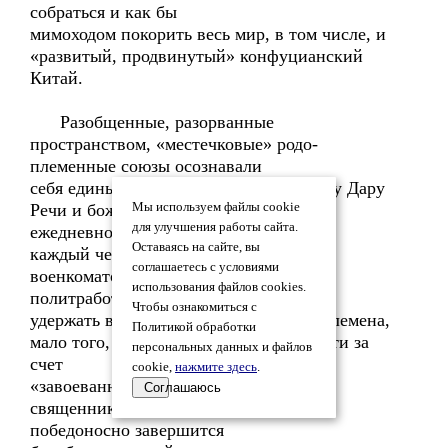
собраться и как бы
мимоходом покорить весь мир, в том числе, и
«развитый, продвинутый» конфуцианский
Китай.
Разобщенные, разорванные
пространством, «местечковые» родо-
племенные союзы осознавали
себя единым народом благодаря общему Дару
Речи и божеству на небесах, которое
Мы используем файлы cookie
для улучшения работы сайта.
ежедневно зрел
Оставаясь на сайте, вы
каждый человек. Не требовалось ни
соглашаетесь с условиями
военкоматов, ни переводчиков, ни
использования файлов cookies.
политработников, чтобы
Чтобы ознакомиться с
удержать в союзе «разноплеменные» племена,
Политикой обработки
мало того, пополнить ряды великой рати за
персональных данных и файлов
счет
cookie,
нажмите здесь
.
«завоеванных» народов. Полковые
Соглашаюсь
священники потребуются потом, когда
победоносно завершится