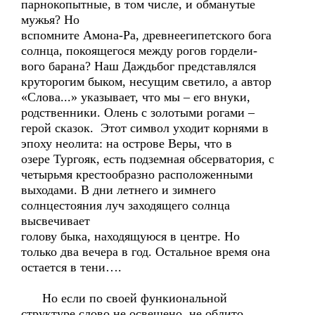
парнокопытные, в том числе, и обманутые
мужья? Но
вспомните Амона-Ра, древнеегипетского бога
солнца, покоящегося между рогов гордели-
вого барана? Наш Даждьбог представлялся
круторогим быком, несущим светило, а автор
«Слова...» указывает, что мы – его внуки,
родственники. Олень с золотыми рогами –
герой сказок. Этот символ уходит корнями в
эпоху неолита: на острове Веры, что в
озере Тургояк, есть подземная обсерватория, с
четырьмя крестообразно расположенными
выходами. В дни летнего и зимнего
солнцестояния луч заходящего солнца
высвечивает
голову быка, находящуюся в центре. Но
только два вечера в год. Остальное время она
остается в тени….
Но если по своей функиональной
структуре слово не освещено, не облито