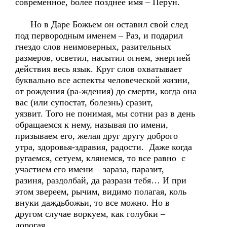
современное, более позднее имя – Перун.
Но в Даре Божьем он оставил свой след
под первородным именем – Раз, и подарил
гнездо слов неимоверных, разительных
размеров, осветил, насытил огнем, энергией
действия весь язык. Круг слов охватывает
буквально все аспекты человеческой жизни,
от рождения (ра-ждения) до смерти, когда она
вас (или супостат, болезнь) сразит,
уязвит. Того не понимая, мы сотни раз в день
обращаемся к нему, называя по имени,
призываем его, желая друг другу доброго
утра, здоровья-здравия, радости. Даже когда
ругаемся, сетуем, клянемся, то все равно с
участием его имени – зараза, паразит,
разиня, раздолбай, да разрази тебя… И при
этом звереем, рычим, видимо полагая, коль
внуки даждьбожьи, то все можно. Но в
другом случае воркуем, как голубки –
дорогая,