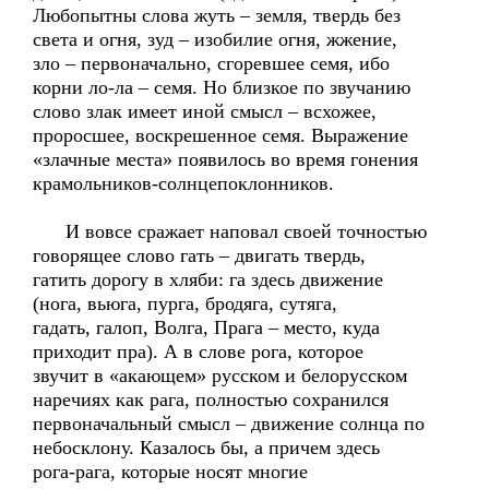
Любопытны слова жуть – земля, твердь без
света и огня, зуд – изобилие огня, жжение,
зло – первоначально, сгоревшее семя, ибо
корни ло-ла – семя. Но близкое по звучанию
слово злак имеет иной смысл – всхожее,
проросшее, воскрешенное семя. Выражение
«злачные места» появилось во время гонения
крамольников-солнцепоклонников.
И вовсе сражает наповал своей точностью
говорящее слово гать – двигать твердь,
гатить дорогу в хляби: га здесь движение
(нога, вьюга, пурга, бродяга, сутяга,
гадать, галоп, Волга, Прага – место, куда
приходит пра). А в слове рога, которое
звучит в «акающем» русском и белорусском
наречиях как рага, полностью сохранился
первоначальный смысл – движение солнца по
небосклону. Казалось бы, а причем здесь
рога-рага, которые носят многие