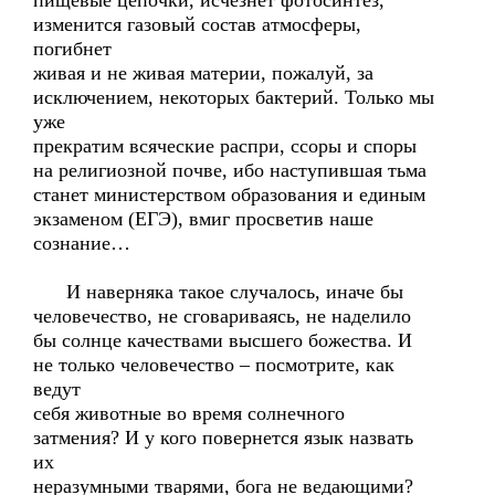
пищевые цепочки, исчезнет фотосинтез,
изменится газовый состав атмосферы,
погибнет
живая и не живая материи, пожалуй, за
исключением, некоторых бактерий. Только мы
уже
прекратим всяческие распри, ссоры и споры
на религиозной почве, ибо наступившая тьма
станет министерством образования и единым
экзаменом (ЕГЭ), вмиг просветив наше
сознание…
И наверняка такое случалось, иначе бы
человечество, не сговариваясь, не наделило
бы солнце качествами высшего божества. И
не только человечество – посмотрите, как
ведут
себя животные во время солнечного
затмения? И у кого повернется язык назвать
их
неразумными тварями, бога не ведающими?