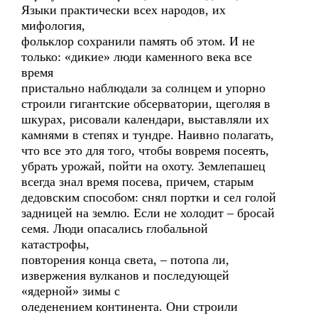
Языки практически всех народов, их
мифология,
фольклор сохранили память об этом. И не
только: «дикие» люди каменного века все
время
пристально наблюдали за солнцем и упорно
строили гигантские обсерватории, щеголяя в
шкурах, рисовали календари, выставляли их
камнями в степях и тундре. Наивно полагать,
что все это для того, чтобы вовремя посеять,
убрать урожай, пойти на охоту. Землепашец
всегда знал время посева, причем, старым
дедовским способом: снял портки и сел голой
задницей на землю. Если не холодит – бросай
семя. Люди опасались глобальной
катастрофы,
повторения конца света, – потопа ли,
извержения вулканов и последующей
«ядерной» зимы с
оледенением континента. Они строили