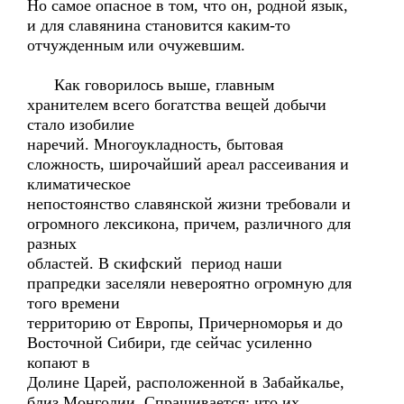
Но самое опасное в том, что он, родной язык,
и для славянина становится каким-то
отчужденным или очужевшим.
Как говорилось выше, главным
хранителем всего богатства вещей добычи
стало изобилие
наречий. Многоукладность, бытовая
сложность, широчайший ареал рассеивания и
климатическое
непостоянство славянской жизни требовали и
огромного лексикона, причем, различного для
разных
областей. В скифский период наши
прапредки заселяли невероятно огромную для
того времени
территорию от Европы, Причерноморья и до
Восточной Сибири, где сейчас усиленно
копают в
Долине Царей, расположенной в Забайкалье,
близ Монголии. Спрашивается: что их