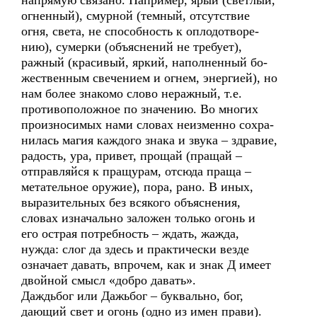
напрямую связано. Например, ярый (светлый,
огненный), смурной (темный, отсутствие
огня, света, не способность к оплодотворе-
нию), сумерки (объяснений не требует),
ражный (красивый, яркий, наполненный бо-
жественным свечением и огнем, энергией), но
нам более знакомо слово неражный, т.е.
противоположное по значению. Во многих
произносимых нами словах неизменно сохра-
нилась магия каждого знака и звука – здравие,
радость, ура, привет, прощай (пращай –
отправляйся к пращурам, отсюда праща –
метательное оружие), пора, рано. В иных,
выразительных без всякого объяснения,
словах изначально заложен только огонь и
его острая потребность – ждать, жажда,
нужда: слог да здесь и практически везде
означает давать, впрочем, как и знак Д имеет
двойной смысл «добро давать».
Даждьбог или Дажьбог – буквально, бог,
дающий свет и огонь (одно из имен прави).