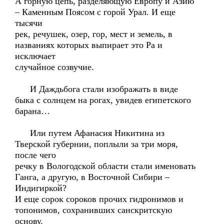
А горную цепь, разделяющую Европу и Азию
– Каменным Поясом с горой Урал. И еще
тысячи
рек, речушек, озер, гор, мест и земель, в
названиях которых выпирает это Ра и
исключает
случайное созвучие.
И Даждьбога стали изображать в виде
быка с солнцем на рогах, увидев египетского
барана…
Или путем Афанасия Никитина из
Тверской губернии, поплыли за три моря,
после чего
речку в Вологодской области стали именовать
Ганга, а другую, в Восточной Сибири –
Индигиркой?
И еще сорок сороков прочих гидронимов и
топонимов, сохранивших санскритскую
основу.