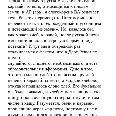
Только поэтому в русском языке есть слово –
каравай, то есть, относящийся к плодам
земли, к АР (ара), а слогокорень ВА означает
течь, бежать, перемещать. Поэтому можно
перевести как «плод, рожденный под солнцем
и истекающий из земли». Но, казалось бы,
как может хлеб, каравай, после русской печи
имеющий довольно строгую форму и вид,
истекать? И тут мы в очередной раз
сталкиваемся с фактом, что в Даре Речи нет
ничего
случайного, лишнего, необъяснимого, а есть
образовательная информация. Дело в том,
что изначально хлеб это не всегда круглый
печеный каравай из теста, а жидкое хлебово,
откуда и появилось слово хлеб. Его буквально
хлебали ложками, и хлебом называли всякую
пищу, произведенную из зерна и муки, в том
числе и кашу. Разумеется, были и караваи,
прошедшие через жар печи, поэтому у нас в
языке и сохранился отзвук ветхого времени,