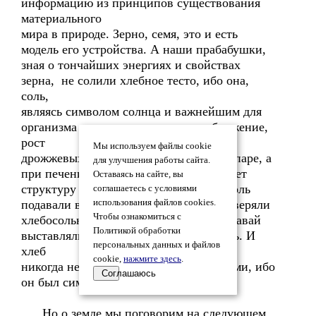
информацию из принципов существования
материального
мира в природе. Зерно, семя, это и есть
модель его устройства. А наши прабабушки,
зная о тончайших энергиях и свойствах
зерна, не солили хлебное тесто, ибо она,
соль,
являясь символом солнца и важнейшим для
организма продуктом, сдерживает брожение,
рост
Мы используем файлы cookie
дрожжевых бактерий, находящихся в опаре, а
для улучшения работы сайта.
при печении, то есть нагревании, меняет
Оставаясь на сайте, вы
структуру и тормозит подъем хлеба. Соль
соглашаетесь с условиями
подавали в чистом виде и, кстати, проверяли
использования файлов cookies.
Чтобы ознакомиться с
хлебосольность хозяйки: солонка и каравай
Политикой обработки
выставлялись на стол в первую очередь. И
персональных данных и файлов
хлеб
cookie,
нажмите здесь
.
никогда не резали ножом, ломали руками, ибо
Соглашаюсь
он был символом земли.
Но о земле мы поговорим на следующем