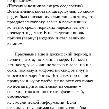
неприкасаема.
(Потому и возникла «черта оседлости»).
Военачальник кочевых хазар, Булан, со своим
родом был опознан иудеями лишь потому, что
праздновал субботу, забыв в бесконечных
кочевьях среди тюркских народов, зачем и
почему это делает. В последствии вновь
принял (вернул) иудаизм и стал великим
каганом.
Праславяне еще в доскифский период, в
неолите, а это, по крайней мере, 12 тысяч
лет назад, уже жили не только с лова, но и с
сохи, поэтому в мифологии скифов плуг о
тносится к дару богов. Вот с тех пор наши
пращуры и жуют хлебушек во всех его видах,
но всегда приготовленный из семени –
сверхплотного концентрата физической,
химической
и… космической информации. Если
незримая, неуловимая радиация способна