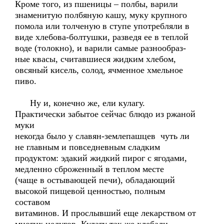
Кроме того, из пшеницы – полбы, варили
знаменитую полбяную кашу, муку крупного
помола или толченую в ступе употребляли в
виде хлебова-болтушки, разведя ее в теплой
воде (толокно), и варили самые разнообраз-
ные квасы, считавшиеся жидким хлебом,
овсяный кисель, солод, ячменное хмельное
пиво.
Ну и, конечно же, ели кулагу.
Практически забытое сейчас блюдо из ржаной
муки
некогда было у славян-землепашцев чуть ли
не главным и повседневным сладким
продуктом: эдакий жидкий пирог с ягодами,
медленно сброженный в теплом месте
(чаще в остывающей печи), обладающий
высокой пищевой ценностью, полным
составом
витаминов. И прослывший еще лекарством от