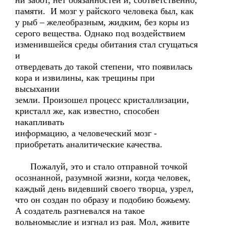
ни забот, нет обязанностей и, соответственно,
памяти. И мозг у райского человека был, как
у рыб – желеобразным, жидким, без коры из
серого вещества. Однако под воздействием
изменившейся среды обитания стал сгущаться
и
отвердевать до такой степени, что появилась
кора и извилины, как трещины при
высыхании
земли. Произошел процесс кристаллизации,
кристалл же, как известно, способен
накапливать
информацию, а человеческий мозг -
приобретать аналитические качества.
Пожалуй, это и стало отправной точкой
осознанной, разумной жизни, когда человек,
каждый день видевший своего творца, узрел,
что он создан по образу и подобию божьему.
А создатель разгневался на такое
вольномыслие и изгнал из рая. Мол, живите