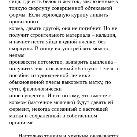
яйца, где есть белок и желток, заключенные в
тонкую скорлупу совершенной обтекаемой
формы. Если зерноядную курицу лишить
привычного
корма, давать другой, она не погибнет. Но не
получит строительного материала – кальция,
и начнет нести яйца в одной пленке, без
скорлупы. В пищу их употреблять можно;
нельзя
произвести потомство, выпарить цыпленка –
получится так называемый «болтун». Пчелы с
пособны из однодневной личинки
обыкновенной пчелы выкормить матку, по
сути, физиологически
иное существо. И все потому, что вместе с
кормом (маточное молочко) будут давать ей
фермент, некогда слизанный с настоящей
матки и сохраненный в собственном
организме.
Настолько тонким и хрупким оказывается