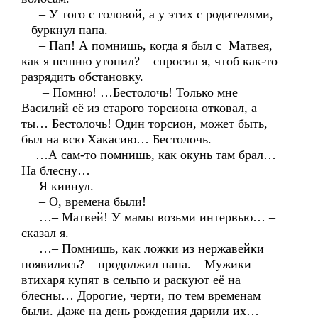
– У того с головой, а у этих с родителями,
– буркнул папа.
– Пап! А помнишь, когда я был с Матвея,
как я пешню утопил? – спросил я, чтоб как-то
разрядить обстановку.
– Помню! …Бестолочь! Только мне
Василий её из старого торсиона отковал, а
ты… Бестолочь! Один торсион, может быть,
был на всю Хакасию… Бестолочь.
…А сам-то помнишь, как окунь там брал…
На блесну…
Я кивнул.
– О, времена были!
…– Матвей! У мамы возьми интервью… –
сказал я.
…– Помнишь, как ложки из нержавейки
появились? – продолжил папа. – Мужики
втихаря купят в сельпо и раскуют её на
блесны… Дорогие, черти, по тем временам
были. Даже на день рождения дарили их…