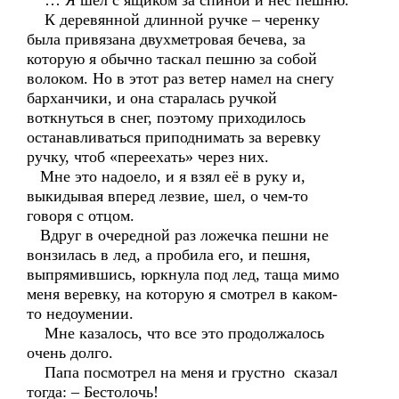
… Я шел с ящиком за спиной и нес пешню.
К деревянной длинной ручке – черенку
была привязана двухметровая бечева, за
которую я обычно таскал пешню за собой
волоком. Но в этот раз ветер намел на снегу
барханчики, и она старалась ручкой
воткнуться в снег, поэтому приходилось
останавливаться приподнимать за веревку
ручку, чтоб «переехать» через них.
Мне это надоело, и я взял её в руку и,
выкидывая вперед лезвие, шел, о чем-то
говоря с отцом.
Вдруг в очередной раз ложечка пешни не
вонзилась в лед, а пробила его, и пешня,
выпрямившись, юркнула под лед, таща мимо
меня веревку, на которую я смотрел в каком-
то недоумении.
Мне казалось, что все это продолжалось
очень долго.
Папа посмотрел на меня и грустно сказал
тогда: – Бестолочь!