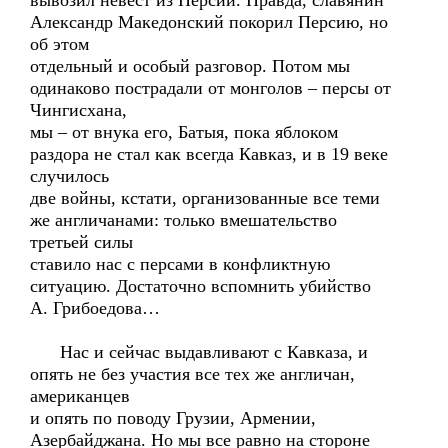
вывозил невест из Персии. Правда, славянин
Александр Македонский покорил Персию, но
об этом
отдельный и особый разговор. Потом мы
одинаково пострадали от монголов – персы от
Чингисхана,
мы – от внука его, Батыя, пока яблоком
раздора не стал как всегда Кавказ, и в 19 веке
случилось
две войны, кстати, организованные все теми
же англичанами: только вмешательство
третьей силы
ставило нас с персами в конфликтную
ситуацию. Достаточно вспомнить убийство
А. Грибоедова…
Нас и сейчас выдавливают с Кавказа, и
опять не без участия все тех же англичан,
американцев
и опять по поводу Грузии, Армении,
Азербайджана. Но мы все равно на стороне