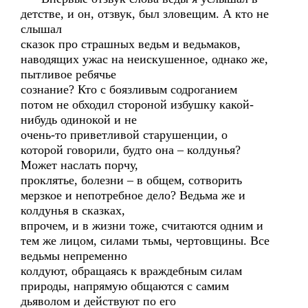
детстве, и он, отзвук, был зловещим. А кто не
слышал
сказок про страшных ведьм и ведьмаков,
наводящих ужас на неискушенное, однако же,
пытливое ребячье
сознание? Кто с боязливым содроганием
потом не обходил стороной избушку какой-
нибудь одинокой и не
очень-то приветливой старушенции, о
которой говорили, будто она – колдунья?
Может наслать порчу,
проклятье, болезни – в общем, сотворить
мерзкое и непотребное дело? Ведьма же и
колдунья в сказках,
впрочем, и в жизни тоже, считаются одним и
тем же лицом, силами тьмы, чертовщины. Все
ведьмы непременно
колдуют, обращаясь к враждебным силам
природы, напрямую общаются с самим
дьяволом и действуют по его