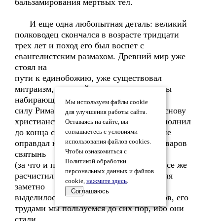
бальзамирования мертвых тел.
И еще одна любопытная деталь: великий
полководец скончался в возрасте тридцати
трех лет и поход его был воспет с
евангелистским размахом. Древний мир уже
стоял на
пути к единобожию, уже существовал
митраизм, ставший модным среди элиты
набирающего
Мы используем файлы cookie
силу Рима и в последствии легший в основу
для улучшения работы сайта.
христианства. И хотя Александр не исполнил
Оставаясь на сайте, вы
до конца своей миссии, и учитель его не
соглашаетесь с условиями
оправдал надежд Эллады – лишить варваров
использования файлов cookies.
Чтобы ознакомиться с
святынь
Политикой обработки
(за что и поплатился жизнью), однако все же
персональных данных и файлов
расчистил себе путь. Учение Аристотеля
cookie,
нажмите здесь
.
заметно
Соглашаюсь
выделилось из когорты иных философов, его
трудами мы пользуемся до сих пор, ибо они
стали