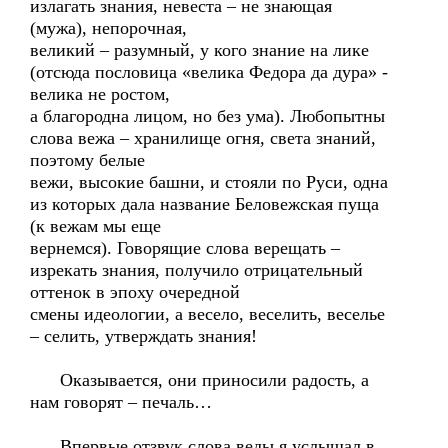
излагать знания, невеста – не знающая
(мужа), непорочная,
великий – разумный, у кого знание на лике
(отсюда пословица «велика Федора да дура» -
велика не ростом,
а благородна лицом, но без ума). Любопытны
слова вежа – хранилище огня, света знаний,
поэтому белые
вежи, высокие башни, и стояли по Руси, одна
из которых дала название Беловежская пуща
(к вежам мы еще
вернемся). Говорящие слова верещать –
изрекать знания, получило отрицательный
оттенок в эпоху очередной
смены идеологии, а весело, веселить, веселье
– селить, утверждать знания!
Оказывается, они приносили радость, а
нам говорят – печаль…
Впервые отзвук слова веды я услышал в