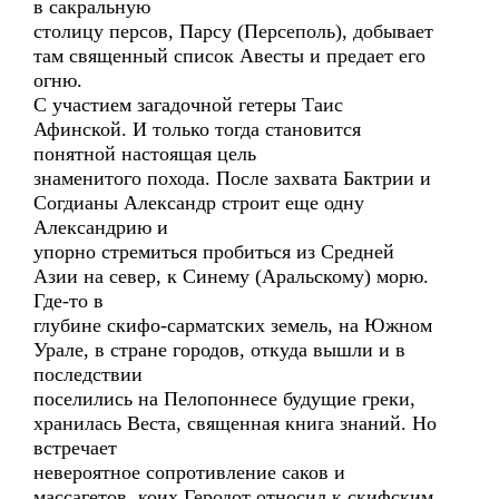
в сакральную
столицу персов, Парсу (Персеполь), добывает
там священный список Авесты и предает его
огню.
С участием загадочной гетеры Таис
Афинской. И только тогда становится
понятной настоящая цель
знаменитого похода. После захвата Бактрии и
Согдианы Александр строит еще одну
Александрию и
упорно стремиться пробиться из Средней
Азии на север, к Синему (Аральскому) морю.
Где-то в
глубине скифо-сарматских земель, на Южном
Урале, в стране городов, откуда вышли и в
последствии
поселились на Пелопоннесе будущие греки,
хранилась Веста, священная книга знаний. Но
встречает
невероятное сопротивление саков и
массагетов, коих Геродот относил к скифским