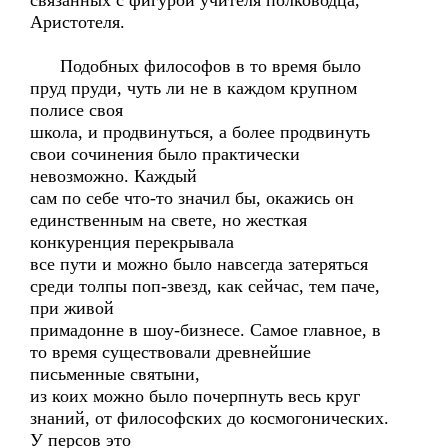
связанных с фигурой учителя полководца,
Аристотеля.
Подобных философов в то время было
пруд пруди, чуть ли не в каждом крупном
полисе своя
школа, и продвинуться, а более продвинуть
свои сочинения было практически
невозможно. Каждый
сам по себе что-то значил бы, окажись он
единственным на свете, но жесткая
конкуренция перекрывала
все пути и можно было навсегда затеряться
среди толпы поп-звезд, как сейчас, тем паче,
при живой
примадонне в шоу-бизнесе. Самое главное, в
то время существовали древнейшие
письменные святыни,
из коих можно было почерпнуть весь круг
знаний, от философских до космогонических.
У персов это