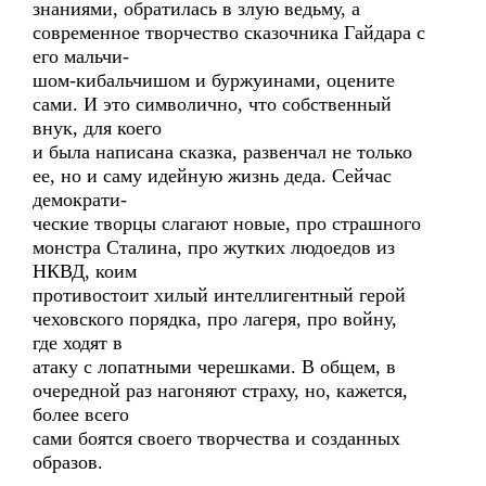
знаниями, обратилась в злую ведьму, а
современное творчество сказочника Гайдара с
его мальчи-
шом-кибальчишом и буржуинами, оцените
сами. И это символично, что собственный
внук, для коего
и была написана сказка, развенчал не только
ее, но и саму идейную жизнь деда. Сейчас
демократи-
ческие творцы слагают новые, про страшного
монстра Сталина, про жутких людоедов из
НКВД, коим
противостоит хилый интеллигентный герой
чеховского порядка, про лагеря, про войну,
где ходят в
атаку с лопатными черешками. В общем, в
очередной раз нагоняют страху, но, кажется,
более всего
сами боятся своего творчества и созданных
образов.