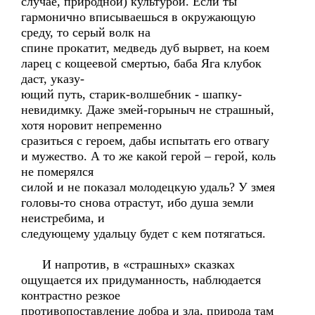
случае, природной) культурой. Если ты
гармонично вписываешься в окружающую
среду, то серый волк на
спине прокатит, медведь дуб вырвет, на коем
ларец с кощеевой смертью, баба Яга клубок
даст, указу-
ющий путь, старик-волшебник - шапку-
невидимку. Даже змей-горыныч не страшный,
хотя норовит непременно
сразиться с героем, дабы испытать его отвагу
и мужество. А то же какой герой – герой, коль
не померялся
силой и не показал молодецкую удаль? У змея
головы-то снова отрастут, ибо душа земли
неистребима, и
следующему удальцу будет с кем потягаться.
И напротив, в «страшных» сказках
ощущается их придуманность, наблюдается
контрастно резкое
противопоставление добра и зла, природа там