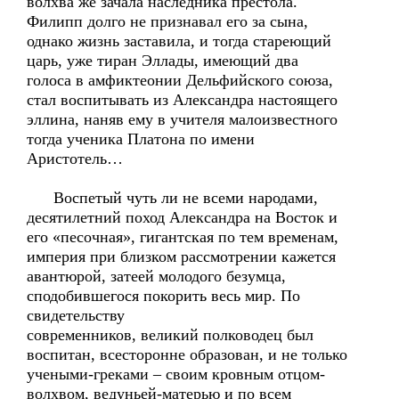
волхва же зачала наследника престола.
Филипп долго не признавал его за сына,
однако жизнь заставила, и тогда стареющий
царь, уже тиран Эллады, имеющий два
голоса в амфиктеонии Дельфийского союза,
стал воспитывать из Александра настоящего
эллина, наняв ему в учителя малоизвестного
тогда ученика Платона по имени
Аристотель…
Воспетый чуть ли не всеми народами,
десятилетний поход Александра на Восток и
его «песочная», гигантская по тем временам,
империя при близком рассмотрении кажется
авантюрой, затеей молодого безумца,
сподобившегося покорить весь мир. По
свидетельству
современников, великий полководец был
воспитан, всесторонне образован, и не только
учеными-греками – своим кровным отцом-
волхвом, ведуньей-матерью и по всем