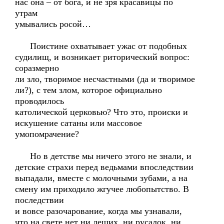
нас она – от бога, и не зря красавицы по
утрам
умывались росой…
Поистине охватывает ужас от подобных
судилищ, и возникает риторический вопрос:
соразмерно
ли зло, творимое несчастными (да и творимое
ли?), с тем злом, которое официально
проводилось
католической церковью? Что это, происки и
искушение сатаны или массовое
умопомрачение?
Но в детстве мы ничего этого не знали, и
детские страхи перед ведьмами впоследствии
выпадали, вместе с молочными зубами, а на
смену им приходило жгучее любопытство. В
последствии
и вовсе разочарование, когда мы узнавали,
что на свете нет ни леших, ни русалок, ни