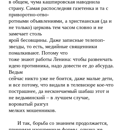
в общем, чума кашпировская наводнила
страну. Самая распоследняя газетенка и та с
приворотно-отво-
ротными объявлениями, а христианская (да и
не только) церковь тем часом словно и не
замечает столь
ярой бесовщины. Даже записные телепоп-
звезды, то есть, медийные священники
помалкивают. Потому что
тоже знают работы Ленина: чтобы развенчать
идею противника, надо довести ее до абсурда.
Ведьм
сейчас никто уже не боится, даже малые дети,
и все потому, что видали в телевизоре кое-что
пострашнее, да нескончаемый шабаш этот и
не ведьминский – в лучшем случае,
вороватый разгул
мелких мошенников.
И так, борьба со знанием продолжается,
принимая изощренные формы, однако же