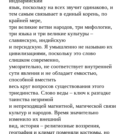
индоарийский
язык, поскольку на всех звучит одинаково, и
тем самым связывает в единый корень, по
крайней мере,
три великие ветви народов, три мифологии,
три языка и три великие культуры –
славянскую, индийскую
и персидскую. Я умышленно не называю их
цивилизациями, поскольку это слово
слишком современно,
умозрительно, не соответствует внутренней
сути явления и не обладает емкостью,
способной вместить
весь круг вопросов существования этого
триединства. Слово веды – ключ к разгадке
таинства незримой
и непреходящей магнитной, магической связи
культур и народов. Время значительно
изменило их внешний
вид, история – религиозные воззрения,
география и климат поменяли костюмы, но