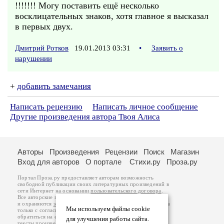
!!!!!!! Могу поставить ещё несколько
восклицательных знаков, хотя главное я высказал
в первых двух.
Дмитрий Ротков
19.01.2013 03:31
•
Заявить о
нарушении
+
добавить замечания
Написать рецензию
Написать личное сообщение
Другие произведения автора Твоя Алиса
Авторы
Произведения
Рецензии
Поиск
Магазин
Вход для авторов
О портале
Стихи.ру
Проза.ру
Портал Проза.ру предоставляет авторам возможность
свободной публикации своих литературных произведений в
сети Интернет на основании
пользовательского договора
.
Все авторские права на произведения принадлежат авторам
и охраняются
законом
. Перепечатка произведений возможна
Мы используем файлы cookie
только с согласия его автора, к которому вы можете
обратиться на его авторской странице. Ответственность за
для улучшения работы сайта.
тексты произведений авторы несут самостоятельно на