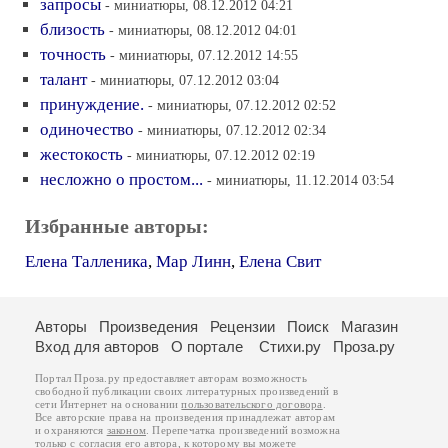
запросы
- миниатюры, 08.12.2012 04:21
близость
- миниатюры, 08.12.2012 04:01
точность
- миниатюры, 07.12.2012 14:55
талант
- миниатюры, 07.12.2012 03:04
принуждение.
- миниатюры, 07.12.2012 02:52
одиночество
- миниатюры, 07.12.2012 02:34
жестокость
- миниатюры, 07.12.2012 02:19
несложно о простом...
- миниатюры, 11.12.2014 03:54
Избранные авторы:
Елена Талленика
,
Мар Линн
,
Елена Свит
Авторы
Произведения
Рецензии
Поиск
Магазин
Вход для авторов
О портале
Стихи.ру
Проза.ру
Портал Проза.ру предоставляет авторам возможность
свободной публикации своих литературных произведений в
сети Интернет на основании
пользовательского договора
.
Все авторские права на произведения принадлежат авторам
и охраняются
законом
. Перепечатка произведений возможна
только с согласия его автора, к которому вы можете