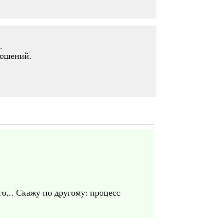
.
ношений.
о... Скажу по другому: процесс