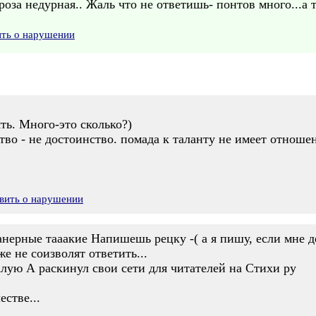
оза недурная.. Жаль что не ответишь- понтов много...а та
ить о нарушении
ть. Много-это сколько?)
во - не достоинство. помада к таланту не имеет отноше
вить о нарушении
манерные тааакие Напишешь рецку -( а я пишу, если мне 
е не соизволят ответить...
лую А раскинул свои сети для читателей на Стихи ру
естве...