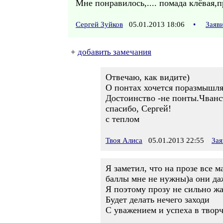
Мне понравилось,.... помада клёвая,пр
Сергей Зуйков
05.01.2013 18:06
•
Заяв
+
добавить замечания
Отвечаю, как видите)
О понтах хочется поразмышля
Достоинство -не понты.Чванст
спасибо, Сергей!
с теплом
Твоя Алиса
05.01.2013 22:55
Зая
Я заметил, что на прозе все 
баллы мне не нужны)а они даж
Я поэтому прозу не сильно жа
Будет делать нечего заходи
С уважением и успеха в творч