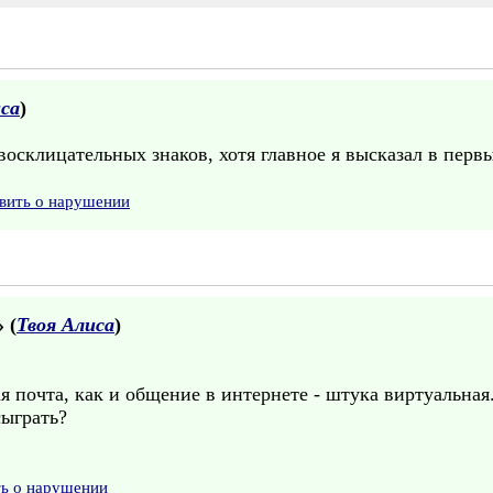
иса
)
 восклицательных знаков, хотя главное я высказал в перв
вить о нарушении
» (
Твоя Алиса
)
ая почта, как и общение в интернете - штука виртуальна
сыграть?
ть о нарушении