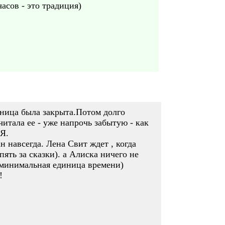
асов - это традиция)
аница была закрыта.Потом долго
итала ее - уже напрочь забытую - как
 Я.
н навсегда. Лена Свит ждет , когда
ять за сказки). а Алиска ничего не
о минимальная единица времени)
!