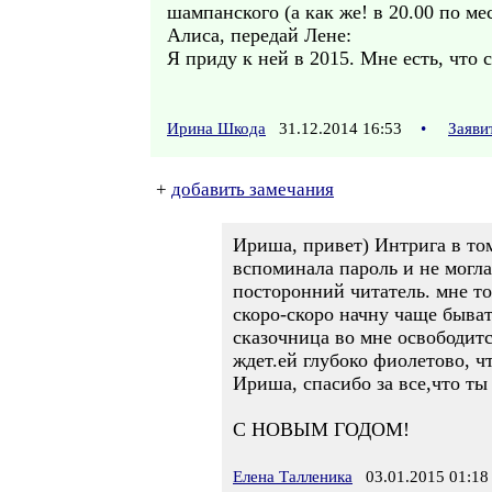
шампанского (а как же! в 20.00 по ме
Алиса, передай Лене:
Я приду к ней в 2015. Мне есть, что с
Ирина Шкода
31.12.2014 16:53
•
Заяви
+
добавить замечания
Ириша, привет) Интрига в том
вспоминала пароль и не могла
посторонний читатель. мне то
скоро-скоро начну чаще быват
сказочница во мне освободитс
ждет.ей глубоко фиолетово, ч
Ириша, спасибо за все,что 
С НОВЫМ ГОДОМ!
Елена Талленика
03.01.2015 01:18