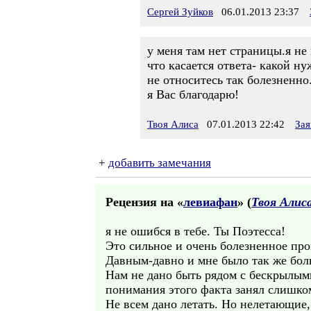
Сергей Зуйков
06.01.2013 23:37
у меня там нет страницы.я не
что касается ответа- какой н
не относитесь так болезненн
я Вас благодарю!
Твоя Алиса
07.01.2013 22:42
Зая
+
добавить замечания
Рецензия на «
левиафан
» (
Твоя Алис
я не ошибся в тебе. Ты Поэтесса!
Это сильное и очень болезненное про
Давным-давно и мне было так же бол
Нам не дано быть рядом с бескрылым
понимания этого факта занял слишком
Не всем дано летать. Но нелетающие