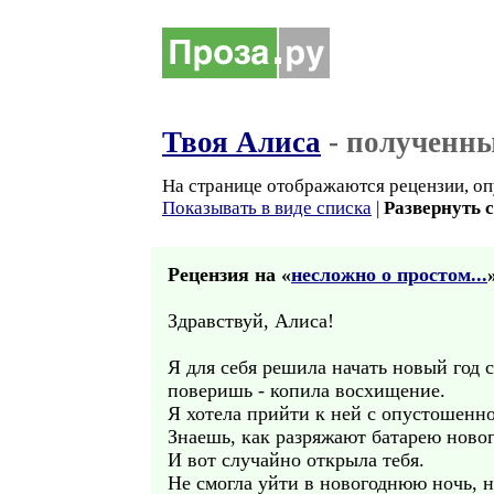
Твоя Алиса
- полученны
На странице отображаются рецензии, оп
Показывать в виде списка
|
Развернуть 
Рецензия на «
несложно о простом...
Здравствуй, Алиса!
Я для себя решила начать новый год с
поверишь - копила восхищение.
Я хотела прийти к ней с опустошенной
Знаешь, как разряжают батарею новог
И вот случайно открыла тебя.
Не смогла уйти в новогоднюю ночь, н