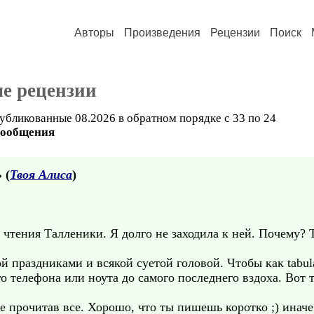
Авторы
Произведения
Рецензии
Поиск
е рецензии
убликованные 08.2026 в обратном порядке с 33 по 24
сообщения
» (
Твоя Алиса
)
 чтения Талленики. Я долго не заходила к ней. Почему? 
 праздниками и всякой суетой головой. Чтобы как tabula 
о телефона или ноута до самого последнего вздоха. Вот т
е прочитав все. Хорошо, что ты пишешь коротко ;) иначе 