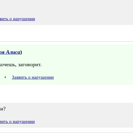
вить о нарушении
оя Алиса
)
очешь, заговорит.
41
•
Заявить о нарушении
ли?
вить о нарушении