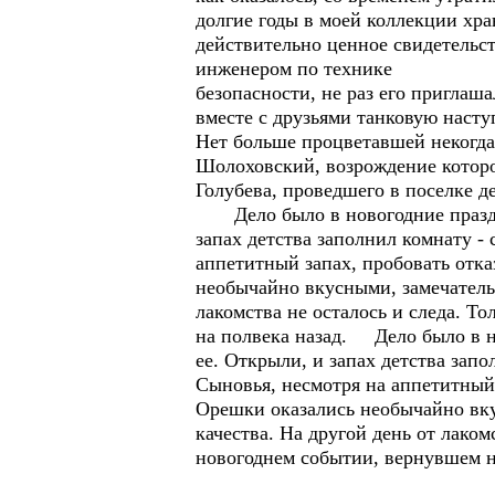
долгие годы в моей коллекции хра
действительно ценное свидетельс
инженером по технике
безопасности, не раз его приглаш
вместе с друзьями танковую наст
Нет больше процветавшей некогда
Шолоховский, возрождение которог
Голубева, проведшего в поселке д
Дело было в новогодние праздник
запах детства заполнил комнату -
аппетитный запах, пробовать отказ
необычайно вкусными, замечательн
лакомства не осталось и следа. Т
на полвека назад. Дело было в н
ее. Открыли, и запах детства зап
Сыновья, несмотря на аппетитный з
Орешки оказались необычайно вку
качества. На другой день от лаком
новогоднем событии, вернувшем на