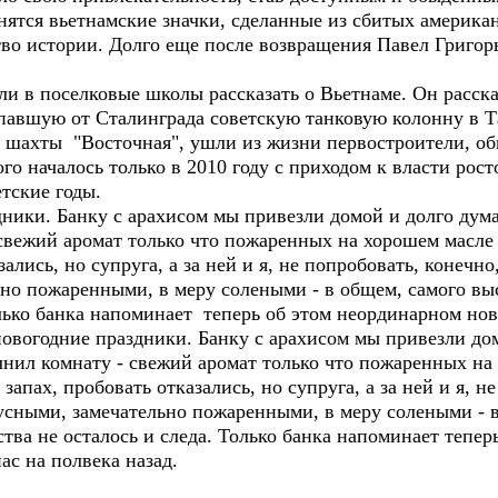
нятся вьетнамские значки, сделанные из сбитых американ
тво истории. Долго еще после возвращения Павел Григор
али в поселковые школы рассказать о Вьетнаме. Он расска
упавшую от Сталинграда советскую танковую колонну в Т
 шахты "Восточная", ушли из жизни первостроители, об
о началось только в 2010 году с приходом к власти рост
етские годы.
и. Банку с арахисом мы привезли домой и долго думал
 свежий аромат только что пожаренных на хорошем масле
ались, но супруга, а за ней и я, не попробовать, конечн
о пожаренными, в меру солеными - в общем, самого высо
олько банка напоминает теперь об этом неординарном но
овогодние праздники. Банку с арахисом мы привезли до
олнил комнату - свежий аромат только что пожаренных н
апах, пробовать отказались, но супруга, а за ней и я, н
сными, замечательно пожаренными, в меру солеными - в
ства не осталось и следа. Только банка напоминает тепе
с на полвека назад.