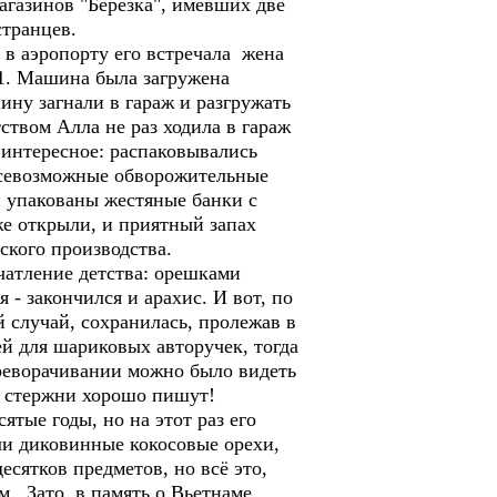
агазинов "Березка", имевших две
странцев.
в аэропорту его встречала жена
21. Машина была загружена
ину загнали в гараж и разгружать
твом Алла не раз ходила в гараж
 интересное: распаковывались
всевозможные обворожительные
и упакованы жестяные банки с
же открыли, и приятный запах
кого производства.
чатление детства: орешками
 - закончился и арахис. И вот, по
 случай, сохранилась, пролежав в
ей для шариковых авторучек, тогда
ереворачивании можно было видеть
е стержни хорошо пишут!
тые годы, но на этот раз его
ли диковинные кокосовые орехи,
сятков предметов, но всё это,
м. Зато в память о Вьетнаме