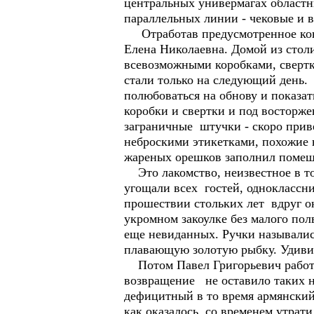
центральных универмагах областны
параллельных линии - чековые и 
Отработав предусмотренное контр
Елена Николаевна. Домой из стол
всевозможными коробками, свертка
стали только на следующий день. 
полюбоваться на обнову и показат
коробки и свертки и под восторж
заграничные штучки - скоро прив
неброскими этикетками, похожие 
жареных орешков заполнил помеще
Это лакомство, неизвестное в то
угощали всех гостей, одноклассник
прошествии стольких лет вдруг ок
укромном закоулке без малого пол
еще невиданных. Ручки называлис
плавающую золотую рыбку. Удивит
Потом Павел Григорьевич работал 
возвращение не оставило таких н
дефицитный в то время армянский 
как оказалось, со временем утрат