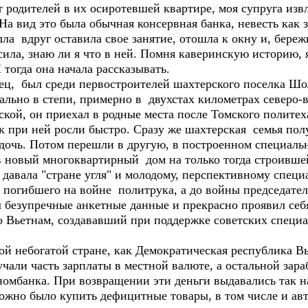
одителей в их осиротевшей квартире, моя супруга извл
а вид это была обычная консервная банка, невесть как 
лла вдруг оставила свое занятие, отошла к окну и, бере
ила, знаю ли я что в ней. Помня каверинскую историю, я
 тогда она начала рассказывать.
ц, был среди первостроителей шахтерского поселка Шо
льно в степи, примерно в двухстах километрах северо-в
кой, он приехал в родные места после Томского полите
к при ней росли быстро. Сразу же шахтерская семья пол
 дочь. Потом перешли в другую, в построенном специаль
 в новый многоквартирный дом на только тогда строивше
 давала "стране угля" и молодому, перспективному спец
н погибшего на войне политрука, а до войны председате
безупречные анкетные данные и прекрасно проявил себя 
 во Вьетнам, создававший при поддержке советских спец
ой небогатой стране, как Демократическая республика В
али часть зарплаты в местной валюте, а остальной зара
номбанка. При возвращении эти деньги выдавались так н
ожно было купить дефицитные товары, в том числе и ав