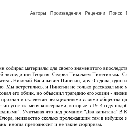
Авторы
Произведения
Рецензии
Поиск
 собирал материалы для своего знаменитого впоследств
ей экспедиции Георгия Седова Николаем Пинегиным. Сам
тель Николай Васильевич Пинегин, друг Седова, один из
 Мы встретились, и Пинегин не только рассказал мне мн
вал его облик, но объяснил трагедию его жизни - жизни
 признан и оклеветан реакционными слоями общества цар
гин угостил меня консервами, которые в 1914 году подоб
одными". Учитывая что над романом "Два капитана" В.Ка
 Флора, неизвестно сколько пролежавшим там в избушке 
знь иногда преподносит и не такие сюрпризы.