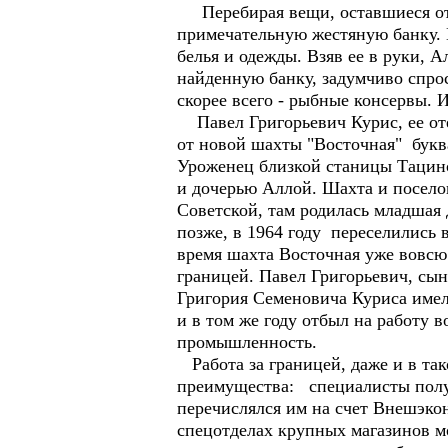
Перебирая вещи, оставшиеся от р
примечательную жестяную банку. Н
белья и одежды. Взяв ее в руки, А
найденную банку, задумчиво спрос
скорее всего - рыбные консервы. И
Павел Григорьевич Курис, ее оте
от новой шахты "Восточная" буква
Уроженец близкой станицы Тацинс
и дочерью Аллой. Шахта и посело
Советской, там родилась младшая
позже, в 1964 году переселились
время шахта Восточная уже вовсю
границей. Павел Григорьевич, сы
Григория Семеновича Куриса имел 
и в том же году отбыл на работу
промышленность.
Работа за границей, даже и в так
преимущества: специалисты получ
перечислялся им на счет Внешэко
спецотделах крупных магазинов м