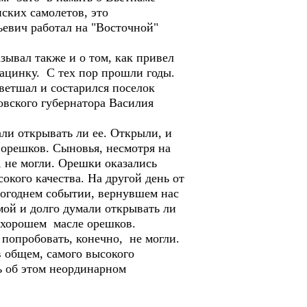
ских самолетов, это
ьевич работал на "Восточной"
зывал также и о том, как привел
ацинку. С тех пор прошли годы.
ветшал и состарился поселок
овского губернатора Василия
и открывать ли ее. Открыли, и
 орешков. Сыновья, несмотря на
о, не могли. Орешки оказались
кого качества. На другой день от
вогоднем событии, вернувшем нас
мой и долго думали открывать ли
а хорошем масле орешков.
е попробовать, конечно, не могли.
 общем, самого высокого
рь об этом неординарном