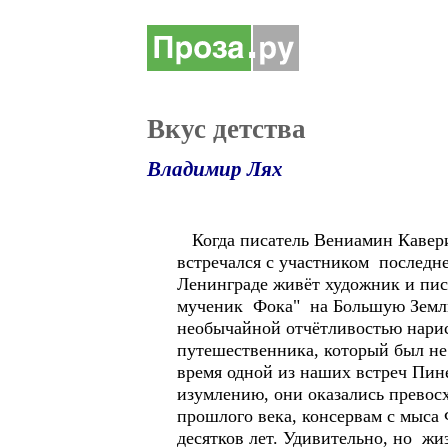
Вкус детства
Владимир Лях
Когда писатель Вениамин Каверин
встречался с участником последн
Ленинграде живёт художник и писа
мученик Фока" на Большую Землю.
необычайной отчётливостью нарисо
путешественника, который был не
время одной из наших встреч Пине
изумлению, они оказались превосх
прошлого века, консервам с мыса
десятков лет. Удивительно, но жи