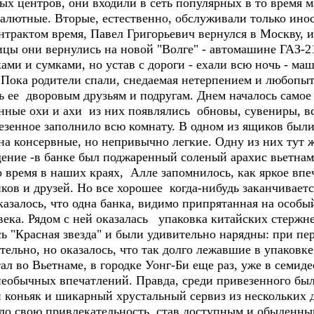
х центров, они входили в сеть популярных в то время м
валютные. Вторые, естественно, обслуживали только ино
актом время, Павел Григорьевич вернулся в Москву, и 
ицы они вернулись на новой "Волге" - автомашине ГАЗ-
ми и сумками, но устав с дороги - ехали всю ночь - маш
Пока родители спали, снедаемая нетерпением и любопытс
ь ее дворовым друзьям и подругам. Днем началось самое
енные охи и ахи из них появлялись обновы, сувениры, 
езенное заполнило всю комнату. В одном из ящиков был
на консервные, но непривычно легкие. Одну из них тут 
ние -в банке был поджаренный соленый арахис вьетнамс
 время в наших краях, Алле запомнилось, как яркое впе
ов и друзей. Но все хорошее когда-нибудь заканчивается
азалось, что одна банка, видимо припрятанная на особый
века. Рядом с ней оказалась упаковка китайских стержн
ь "Красная звезда" и были удивительно нарядны: при п
ельно, но оказалось, что так долго лежавшие в упаковк
во Вьетнаме, в городке Уонг-Би еще раз, уже в семидеся
еобычных впечатлений. Правда, среди привезенного бы
коньяк и шикарный хрустальный сервиз из нескольких де
ило свою привлекательность, став доступным и обыденны