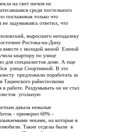
екла на свет ничем не
затесавшаяся среди постельного
жно поглаживая только что
 не задумываясь ответил, что
лоховский, выросшего неподалеку
осточнее Ростова-на-Дону.
ха вместе с молодой женой Еленой
учила квартиру по улице
но для специалистов доме. А еще
йся улице Спортивной. В это
иалисту предложили поработать за
ля Тацинского райисполкома
в работе. Раздумывать он не стал
иалистов угольную
ьетнам давала немалые
боток - примерно 60% -
азываемыми чеками, на которые в
томобили. Такие отделы были в