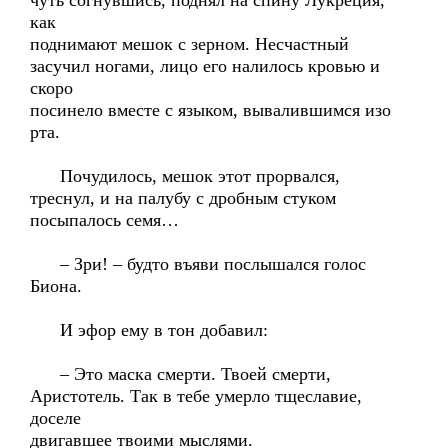
чуть согнувшись, поднял на спину Лукреция,
как
поднимают мешок с зерном. Несчастный
засучил ногами, лицо его налилось кровью и
скоро
посинело вместе с языком, вывалившимся изо
рта.
Почудилось, мешок этот прорвался,
треснул, и на палубу с дробным стуком
посыпалось семя…
– Зри! – будто въяви послышался голос
Биона.
И эфор ему в тон добавил:
– Это маска смерти. Твоей смерти,
Аристотель. Так в тебе умерло тщеславие,
доселе
двигавшее твоими мыслями.