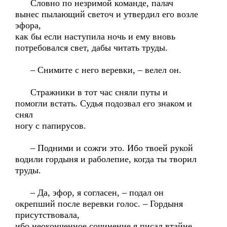
Словно по незримой команде, палач
вынес пылающий светоч и утвердил его возле
эфора,
как бы если наступила ночь и ему вновь
потребовался свет, дабы читать труды.
– Снимите с него веревки, – велел он.
Стражники в тот час сняли путы и
помогли встать. Судья подозвал его знаком и
снял
ногу с папирусов.
– Подними и сожги это. Ибо твоей рукой
водили гордыня и раболепие, когда ты творил
труды.
– Да, эфор, я согласен, – подал он
окрепший после веревки голос. – Гордыня
присутствовала,
ибо неоконченное сочинение я писал втайне