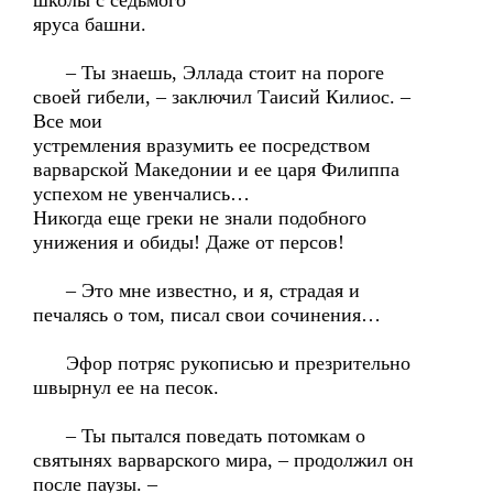
школы с седьмого
яруса башни.
– Ты знаешь, Эллада стоит на пороге
своей гибели, – заключил Таисий Килиос. –
Все мои
устремления вразумить ее посредством
варварской Македонии и ее царя Филиппа
успехом не увенчались…
Никогда еще греки не знали подобного
унижения и обиды! Даже от персов!
– Это мне известно, и я, страдая и
печалясь о том, писал свои сочинения…
Эфор потряс рукописью и презрительно
швырнул ее на песок.
– Ты пытался поведать потомкам о
святынях варварского мира, – продолжил он
после паузы. –