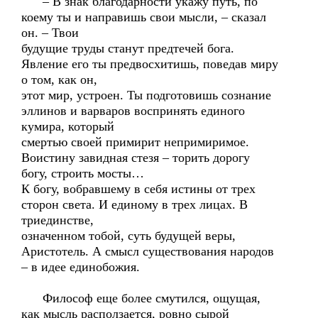
– В знак благодарности укажу путь, по
коему ты и направишь свои мысли, – сказал
он. – Твои
будущие труды станут предтечей бога.
Явление его ты предвосхитишь, поведав миру
о том, как он,
этот мир, устроен. Ты подготовишь сознание
эллинов и варваров воспринять единого
кумира, который
смертью своей примирит непримиримое.
Воистину завидная стезя – торить дорогу
богу, строить мосты…
К богу, вобравшему в себя истины от трех
сторон света. И единому в трех лицах. В
триединстве,
означенном тобой, суть будущей веры,
Аристотель. А смысл существования народов
– в идее единобожия.
Философ еще более смутился, ощущая,
как мысль расползается, ровно сырой