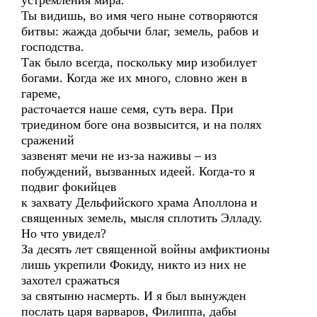
устремления мира.
Ты видишь, во имя чего ныне сотворяются
битвы: жажда добычи благ, земель, рабов и
господства.
Так было всегда, поскольку мир изобилует
богами. Когда же их много, словно жен в
гареме,
расточается наше семя, суть вера. При
триедином боге она возвысится, и на полях
сражений
зазвенят мечи не из-за наживы – из
побуждений, вызванных идеей. Когда-то я
подвиг фокийцев
к захвату Дельфийского храма Аполлона и
священных земель, мысля сплотить Элладу.
Но что увидел?
За десять лет священной войны амфиктионы
лишь укрепили Фокиду, никто из них не
захотел сражаться
за святыню насмерть. И я был вынужден
послать царя варваров, Филиппа, дабы