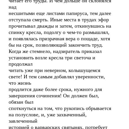
читает его труды. И чем дольше он склонялся
над
несшитыми еще листами папируса, тем далее
отступала смерть. Иные места в трудах эфор
прочитывал дважды и затем, откинувшись на
спинку кресла, подолгу о чем-то размышлял,
и появлялась призрачная вера о пощаде, хотя
бы на срок, позволяющий закончить труд.
Когда же стемнело, надзиратель приказал
установить возле кресла три светоча и
продолжал
читать уже при неверном, колышущемся
свете! И тем самым добавлял уверенности,
что жизнь
продлится даже более срока, нужного для
завершения сочинения! Он должен был,
обязан был
споткнуться на том, что рукопись обрывается
на полуслове, и, уже захваченный,
завлеченный
историей о варварских святынях, потребует