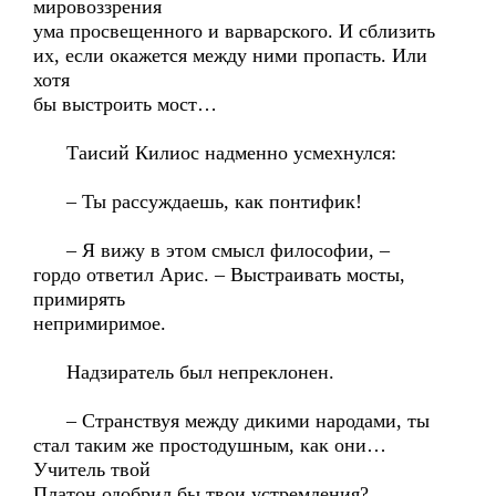
мировоззрения
ума просвещенного и варварского. И сблизить
их, если окажется между ними пропасть. Или
хотя
бы выстроить мост…
Таисий Килиос надменно усмехнулся:
– Ты рассуждаешь, как понтифик!
– Я вижу в этом смысл философии, –
гордо ответил Арис. – Выстраивать мосты,
примирять
непримиримое.
Надзиратель был непреклонен.
– Странствуя между дикими народами, ты
стал таким же простодушным, как они…
Учитель твой
Платон одобрил бы твои устремления?