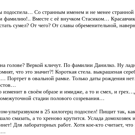
ы подоспела… Со странным именем и не менее странной 
я и фамилию!.. Вместе с её внучком Стасиком… Красав
стать сумел? От чего? От славы обременительной, навер
на голове? Веркой кличут. По фамилии Данилко. Ну ладн
омнят, что это значит?! Короткая стела. выкрашеная сере
ма… Портрет в овальной рамке. Только даты рождения не
рестов…
о изменит в своём образе и имидже, а то и смех, и грех
промежуточной стадии полового созревания…
ультразвуком в 25 килогерц подоспел! Пищит так, как
ло смазать, а то хреново крутится. Услада домохозяек 
инет! Для лабораторных работ. Хотя кое-кто считает, что 
ла…