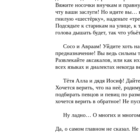
Вяжите носочки внучкам и правну
чту ваши заслуги! Но идите вы… в 
гнилую «шестёрку», наденьте «тр
Подсядьте к старикам на улице, к 
голова дышать будет, так что убьёт
Сосо и Авраам! Уйдите хоть на г
предназначение! Вы ведь сильны 
Развлекайте аксакалов, или как и
всех языках и диалектах некогд
Тётя Алла и дядя Иосиф! Дайте до
Хочется верить, что на неё, роди
подбирать певцов и певиц по разм
хочется верить в обратное! Не пу
Ну ладно… О многих и многом е
Да, о самом главном не сказал. Не