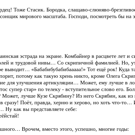
! Тоже Стасик. Бородка, слащаво-слюняво-брезгливое л
сонщик мирового масштаба. Господи, посмотреть бы на э
ская эстрада на экране. Комбайнер в расцвете лет и си
полей и трудовой нивы… Со скрипичной фамилией. Но, ут
ое выводит… «Бабабибубабибааааа!» Тот ещё рок! Куда т
спорит, потому как такую хрень никто, кроме Олега Скр
ие для улучшения артикуляции… Может, ему лучше в ло
ос супер стар» по телеку - вступительное слово его. Бо
Может, лучше Кузе Скрябину? Из него Скрябин, как из ме
в сразу! Поёт, правда, херню и херово, но хоть что-то… 
… Ну как вы представляете себе:
еёйстай!
ешного… Врочем, вместо этого, успешно, многие годы: