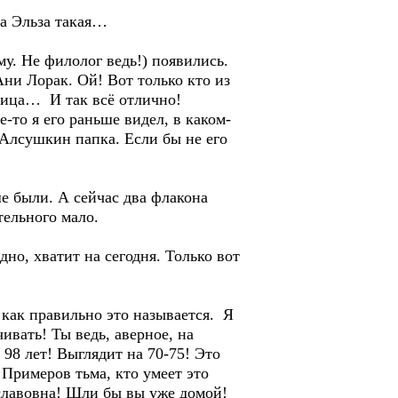
за Эльза такая…
у. Не филолог ведь!) появились.
ни Лорак. Ой! Вот только кто из
зница… И так всё отлично!
то я его раньше видел, в каком-
Алсушкин папка. Если бы не его
е были. А сейчас два флакона
тельного мало.
о, хватит на сегодня. Только вот
как правильно это называется. Я
ивать! Ты ведь, аверное, на
8 лет! Выглядит на 70-75! Это
имеров тьма, кто умеет это
славовна! Шли бы вы уже домой!