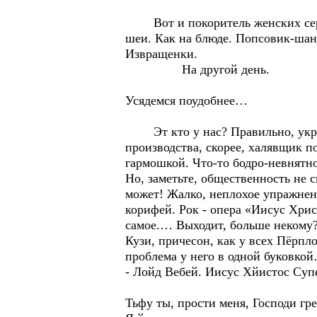
Вот и покоритель женских сердец
шеи. Как на блюде. Попсовик-шан
Извращенки.
На другой день.
Усядемся поудобнее…
Эт кто у нас? Правильно, украин
производства, скорее, халявщик 
гармошкой. Что-то бодро-невнятн
Но, заметьте, общественность не 
может! Жалко, неплохое упражнен
корифей. Рок - опера «Иисус Христ
самое.… Выходит, больше некому? 
Кузи, причесон, как у всех Пёрпло
проблема у него в одной буковкой
- Лойд Вебей. Иисус Хйистос Суп
Тьфу ты, прости меня, Господи гр