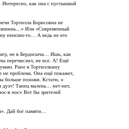
 Интересно, как она с пустышкой
ечи Тортилла Борисовна не
изззннннь…» Или «Современный
ну пенсию-то… А ведь не его
апу, не в Бердосыча… Ишь, как
лы перечислил, не все. А! Ещё
думаю. Рано я Тортиллкину
е не проблема. Она ещё покажет,
сы больше похожи. Кстати, о
 дуэт! Танец малень… нет-нет,
ос-в нос» Вот бы зрителей
и». Дай бог памяти…