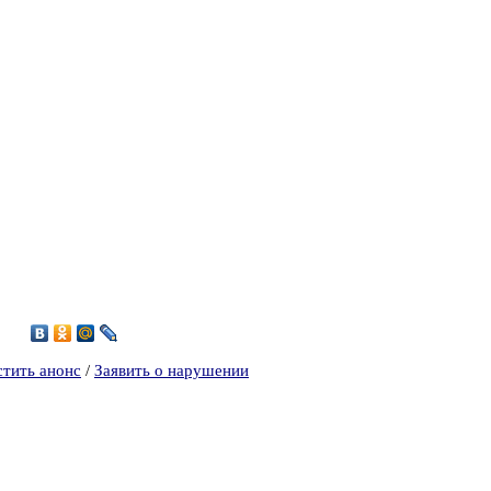
5
стить анонс
/
Заявить о нарушении