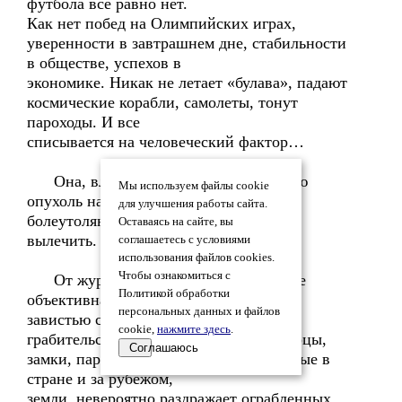
футбола все равно нет.
Как нет побед на Олимпийских играх,
уверенности в завтрашнем дне, стабильности
в обществе, успехов в
экономике. Никак не летает «булава», падают
космические корабли, самолеты, тонут
пароходы. И все
списывается на человеческий фактор…
Она, власть, уже понимает: раковую
Мы используем файлы cookie
опухоль на последней стадии
для улучшения работы сайта.
болеутоляющими средствами не
Оставаясь на сайте, вы
вылечить.
соглашаетесь с условиями
использования файлов cookies.
Чтобы ознакомиться с
От журналистов иногда есть вполне
Политикой обработки
объективная польза: желтая пресса, с
персональных данных и файлов
завистью смакуя жизнь
cookie,
нажмите здесь
.
грабительской «элиты» показывая дворцы,
Соглашаюсь
замки, пароходы и самолеты, скупленные в
стране и за рубежом,
земли, невероятно раздражает ограбленных