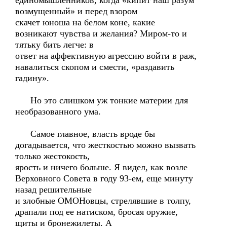
единомышленников, когда «кипит наш разум
возмущенный» и перед взором
скачет юноша на белом коне, какие
возникают чувства и желания? Миром-то и
тятьку бить легче: в
ответ на аффективную агрессию войти в раж,
навалиться скопом и смести, «раздавить
гадину».
Но это слишком уж тонкие материи для
необразованного ума.
Самое главное, власть вроде бы
догадывается, что жесткостью можно вызвать
только жестокость,
ярость и ничего больше. Я видел, как возле
Верховного Совета в году 93-ем, еще минуту
назад решительные
и злобные ОМОНовцы, стрелявшие в толпу,
драпали под ее натиском, бросая оружие,
щиты и бронежилеты. А