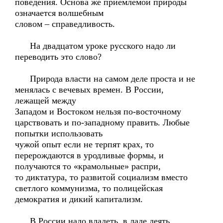
поведения. Основа же приемлемой природы
означается волшебным
словом – справедливость.
На двадцатом уроке русского надо ли
переводить это слово?
Природа власти на самом деле проста и не
менялась с вечевых времен. В России,
лежащей между
Западом и Востоком нельзя по-восточному
царствовать и по-западному править. Любые
попытки использовать
чужой опыт если не терпят крах, то
перерождаются в уродливые формы, и
получаются то «крамольные» распри,
то диктатура, то развитой социализм вместо
светлого коммунизма, то полицейская
демократия и дикий капитализм.
В России надо владеть, в ладе деять,