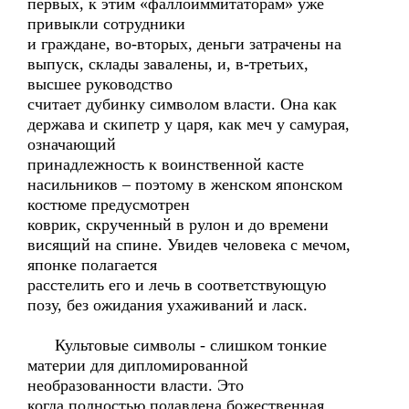
первых, к этим «фаллоиммитаторам» уже
привыкли сотрудники
и граждане, во-вторых, деньги затрачены на
выпуск, склады завалены, и, в-третьих,
высшее руководство
считает дубинку символом власти. Она как
держава и скипетр у царя, как меч у самурая,
означающий
принадлежность к воинственной касте
насильников – поэтому в женском японском
костюме предусмотрен
коврик, скрученный в рулон и до времени
висящий на спине. Увидев человека с мечом,
японке полагается
расстелить его и лечь в соответствующую
позу, без ожидания ухаживаний и ласк.
Культовые символы - слишком тонкие
материи для дипломированной
необразованности власти. Это
когда полностью подавлена божественная