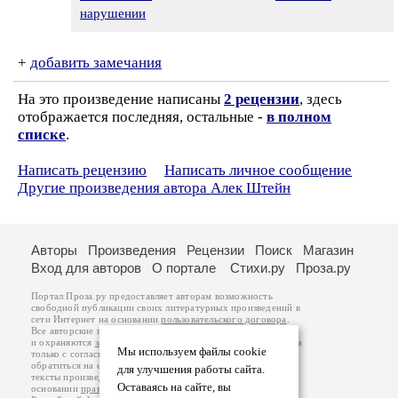
нарушении
+
добавить замечания
На это произведение написаны
2 рецензии
, здесь
отображается последняя, остальные -
в полном
списке
.
Написать рецензию
Написать личное сообщение
Другие произведения автора Алек Штейн
Авторы
Произведения
Рецензии
Поиск
Магазин
Вход для авторов
О портале
Стихи.ру
Проза.ру
Портал Проза.ру предоставляет авторам возможность
свободной публикации своих литературных произведений в
сети Интернет на основании
пользовательского договора
.
Все авторские права на произведения принадлежат авторам
и охраняются
законом
. Перепечатка произведений возможна
Мы используем файлы cookie
только с согласия его автора, к которому вы можете
обратиться на его авторской странице. Ответственность за
для улучшения работы сайта.
тексты произведений авторы несут самостоятельно на
Оставаясь на сайте, вы
основании
правил публикации
и
законодательства