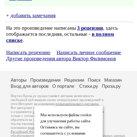
+
добавить замечания
На это произведение написаны
3 рецензии
, здесь
отображается последняя, остальные -
в полном
списке
.
Написать рецензию
Написать личное сообщение
Другие произведения автора Виктор Филимонов
Авторы
Произведения
Рецензии
Поиск
Магазин
Вход для авторов
О портале
Стихи.ру
Проза.ру
Портал Проза.ру предоставляет авторам возможность
свободной публикации своих литературных произведений в
сети Интернет на основании
пользовательского договора
.
Все авторские права на произведения принадлежат авторам
и охраняются
законом
. Перепечатка произведений возможна
Мы используем файлы cookie
только с согласия его автора, к которому вы можете
обратиться на его авторской странице. Ответственность за
для улучшения работы сайта.
тексты произведений авторы несут самостоятельно на
Оставаясь на сайте, вы
основании
правил публикации
и
законодательства
Российской Федерации
. Данные пользователей
соглашаетесь с условиями
обрабатываются на основании
Политики обработки персональных данных
.