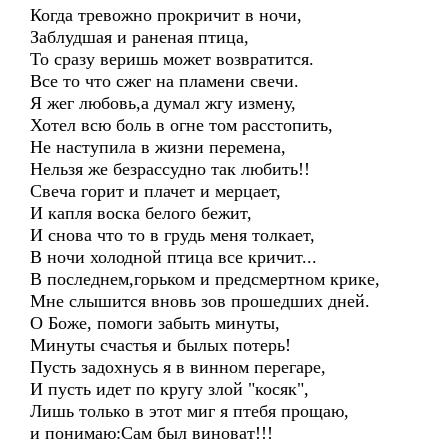
Когда тревожно прокричит в ночи,
Заблудшая и раненая птица,
То сразу веришь может возвратится.
Все то что сжег на пламени свечи.
Я жег любовь,а думал жгу измену,
Хотел всю боль в огне том расстопить,
Не наступила в жизни перемена,
Нельзя же безрассудно так любить!!
Свеча горит и плачет и мерцает,
И капля воска белого бежит,
И снова что то в грудь меня толкает,
В ночи холодной птица все кричит...
В последнем,горьком и предсмертном крике,
Мне слышится вновь зов прошедших дней.
О Боже, помоги забыть минуты,
Минуты счастья и былых потерь!
Пусть задохнусь я в винном перегаре,
И пусть идет по кругу злой "косяк",
Лишь только в этот миг я птебя прощаю,
и понимаю:Сам был виноват!!!