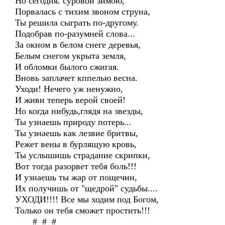
Но сегодня. суровой зимою,
Порвалась с тихим звоном струна,
Ты решила сыграть по-другому.
Подобрав по-разумней слова...
За окном в белом снеге деревья,
Белым снегом укрыта земля,
И обломки былого сжигая.
Вновь заплачет кппелью весна.
Уходи! Нечего уж ненужно,
И живи теперь верой своей!
Но когда нибудь,глядя на звезды,
Ты узнаешь природу потерь...
Ты узнаешь как лезвие бритвы,
Режет вены в бурлящую кровь,
Ты услышишь страдание скрипки,
Вот тогда разорвет тебя боль!!!
И узнаешь ты жар от пощечин,
Их получишь от "щедрой" судьбы....
УХОДИ!!!! Все мы ходим под Богом,
Только он тебя сможет простить!!!
# # #