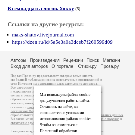
В семнадцать слогов. Хокку
(5)
Ссылки на другие ресурсы:
maks-shatov.livejournal.com
https://dzen.ru/id/5a5e3a0a3dceb7f260599d09
Авторы
Произведения
Рецензии
Поиск
Магазин
Вход для авторов
О портале
Стихи.ру
Проза.ру
Портал Проза.ру предоставляет авторам возможность
свободной публикации своих литературных произведений в
сети Интернет на основании
пользовательского договора
.
Все авторские права на произведения принадлежат авторам
и охраняются
законом
. Перепечатка произведений возможна
Мы используем файлы cookie
только с согласия его автора, к которому вы можете
обратиться на его авторской странице. Ответственность за
для улучшения работы сайта.
тексты произведений авторы несут самостоятельно на
Оставаясь на сайте, вы
основании
правил публикации
и
законодательства
Российской Федерации
. Данные пользователей
соглашаетесь с условиями
обрабатываются на основании
Политики обработки персональных данных
.
использования файлов cookies.
Вы также можете посмотреть более подробную
информацию о портале
и
связаться с администрацией
.
Чтобы ознакомиться с
Политикой обработки
Ежедневная аудитория портала Проза.ру – порядка 100 тысяч