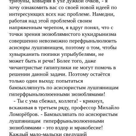
трибуны, ковыряя в ухе дужкой очков, - я
хочу ознакомить вас со своей новой идеей по
интересующих всех нас проблеме. Намедни,
работая над этой проблемой своим
напряженным черепом, я вдруг понял, что с
точки зрения зюзюблямистого кукидрынизма
совершенно невозможно перефрыньлюлюить
асисюры лушпянищем, поэтому о том, чтобы
хувырканить пюпики упрыбубелями, не
может быть и речи! Более того, даже
чичантристые гапипулики не могут помочь в
решении данной задачи. Поэтому остаётся
только один выход: попытаться
бамзыхляпнуть по асисюристым лушпянищам
гиперфрыньлюлюенными зюзюблямами!
- Ты с ума сбежал, коллега! - крикнул,
вскакивая в третьем ряду, профессор Михайло
Ломорёбров. - Бамзыхляпать по асисюристым
лушпянищам гиперфрыньлюлюенными
зюзюблямами - это вздор и мракобесие!
Каждый мало-мальски сведущий