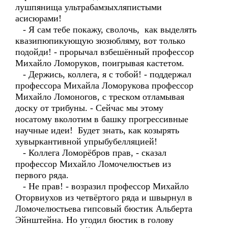
лушпянища ультрабамзыхляпистыми
асисюрами!
- Я сам тебе покажу, сволочь, как выделять
квазипюпикующую зюзюбляму, вот только
подойди! - прорычал взбешённый профессор
Михайло Ломоруков, поигрывая кастетом.
- Держись, коллега, я с тобой! - поддержал
профессора Михайла Ломорукова профессор
Михайло Ломоногов, с треском отламывая
доску от трибуны. - Сейчас мы этому
носатому вколотим в башку прогрессивные
научные идеи! Будет знать, как козырять
хувыркантивной упрыбубелляцией!
- Коллега Ломорёбров прав, - сказал
профессор Михайло Ломочелюстьев из
первого ряда.
- Не прав! - возразил профессор Михайло
Оторвиухов из четвёртого ряда и швырнул в
Ломочелюстьева гипсовый бюстик Альберта
Эйнштейна. Но угодил бюстик в голову