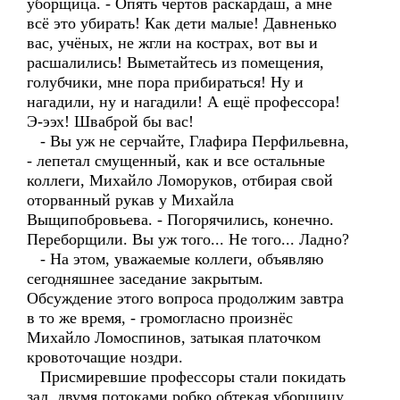
уборщица. - Опять чёртов раскардаш, а мне
всё это убирать! Как дети малые! Давненько
вас, учёных, не жгли на кострах, вот вы и
расшалились! Выметайтесь из помещения,
голубчики, мне пора прибираться! Ну и
нагадили, ну и нагадили! А ещё профессора!
Э-ээх! Шваброй бы вас!
- Вы уж не серчайте, Глафира Перфильевна,
- лепетал смущенный, как и все остальные
коллеги, Михайло Ломоруков, отбирая свой
оторванный рукав у Михайла
Выщипобровьева. - Погорячились, конечно.
Переборщили. Вы уж того... Не того... Ладно?
- На этом, уважаемые коллеги, объявляю
сегодняшнее заседание закрытым.
Обсуждение этого вопроса продолжим завтра
в то же время, - громогласно произнёс
Михайло Ломоспинов, затыкая платочком
кровоточащие ноздри.
Присмиревшие профессоры стали покидать
зал, двумя потоками робко обтекая уборщицу,