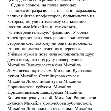
Одним словом, на почве научных
разногласий разразилась, пафосно выражаясь,
великая битва профессоров, большинство из
которых, по удивительному совпадению,
носили имя Михайло и, так сказать,
"членовредительскую" фамилию. У обеих
точек зрения оказалось равное количество
сторонников, поэтому ни одна из воюющих
сторон не имела численного перевеса.
Учёные мужи в поте чела колошматили друг
друга всем, что под руку подвернулось.
Михайло Вывихолоктев бил Михайла
Ломошеева портфелем. Михайло Кусизадов
лупил Михайла Стегайпузова стулом.
Михайло Ломоспинов тузил Михайла
Порвипастева тубусом. Михайло
Прищемиязыков шандарахал Михайла
Колиягодицева указкой. Михайло Рвиволосов
дубасил Михайла Ломолобова зубочисткой.
Михайло Ломопальцев отхаживал Михайла