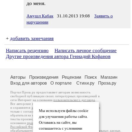
до меня.
Амушл Кабак
31.10.2013 19:08
Заявить о
нарушении
+
добавить замечания
Написать рецензию
Написать личное сообщение
Другие произведения автора Геннадий Кофанов
Авторы
Произведения
Рецензии
Поиск
Магазин
Вход для авторов
О портале
Стихи.ру
Проза.ру
Портал Проза.ру предоставляет авторам возможность
свободной публикации своих литературных произведений в
сети Интернет на основании
пользовательского договора
.
Все авторские права на произведения принадлежат авторам
и охраняются
законом
. Перепечатка произведений возможна
Мы используем файлы cookie
только с согласия его автора, к которому вы можете
обратиться на его авторской странице. Ответственность за
для улучшения работы сайта.
тексты произведений авторы несут самостоятельно на
Оставаясь на сайте, вы
основании
правил публикации
и
законодательства
Российской Федерации
. Данные пользователей
соглашаетесь с условиями
обрабатываются на основании
Политики обработки персональных данных
.