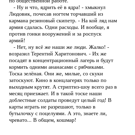
по общественной работе.
- Ну и что, ядрить её в ядра! - хмыкнул
Людовик, почесав ногтем торчавший из
кармана резиновый скипетр. - На кой ляд нам
армия сдалась. Одни расходы. И вообще, я
против гонки вооружений и за роспуск
армий!
- Нет, ну всё же наши же люди. Жалко! -
возразил Терентий Харитонович. - Их же
посадят в концентрационный лагерь и будут
кормить одними ананасами с рябчиками.
Тоска зелёная. Они же, милые, со скуки
затоскуют. Кино в концлагерях только по
выходным крутят. А стриптиз-шоу всего раз в
месяц приезжает. И в такой тоске наши
доблестные солдаты проведут целый год! В
карты играть не разрешают, только в
бутылочку с поцелуями. А это, знаете ли,
чревато... В общем, кошмар!
______________________________________