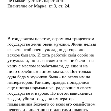
не сможет устоять царство то.
Евангелие от Марка, гл.3, cт. 24.
В тридевятом царстве, огромном тридевятом
государстве жили были мужики. Жили нельзя
сказать чтоб очень уж ладно да справно -
всякое бывало. И хоть работой себя особо не
утруждали, но и лентяями тоже не были - на
кашу с маслом зарабатывали, да еще и на
пиво с хлебным вином хватало. Вот только
одна беда у мужиков была - не везло им на
императоров. Раньше, правда, попадались
еще иногда нормальные, радеющие о своем
государстве и народе. Но потом выискались
злодеи, убили государя-императора,
помазанника Божьего со всем его семейством,
перевели династию и стали сами править