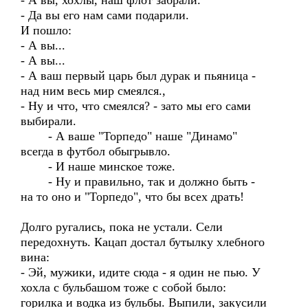
- А вы, хохлы, наш флот забрали.
- Да вы его нам сами подарили.
И пошло:
- А вы...
- А вы...
- А ваш первый царь был дурак и пьяница -
над ним весь мир смеялся.,
- Ну и что, что смеялся? - зато мы его сами
выбирали.
- А ваше "Торпедо" наше "Динамо"
всегда в футбол обыгрывло.
- И наше минское тоже.
- Ну и правильно, так и должно быть -
на то оно и "Торпедо", что бы всех драть!
Долго ругались, пока не устали. Сели
передохнуть. Кацап достал бутылку хлебного
вина:
- Эй, мужики, идите сюда - я один не пью. У
хохла с бульбашом тоже с собой было:
горилка и водка из бульбы. Выпили, закусили