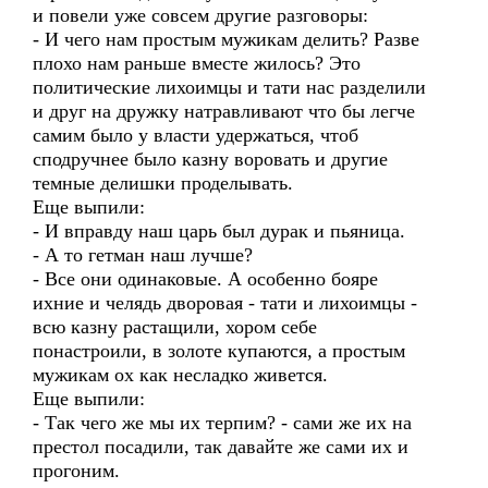
и повели уже совсем другие разговоры:
- И чего нам простым мужикам делить? Разве
плохо нам раньше вместе жилось? Это
политические лихоимцы и тати нас разделили
и друг на дружку натравливают что бы легче
самим было у власти удержаться, чтоб
сподручнее было казну воровать и другие
темные делишки проделывать.
Еще выпили:
- И вправду наш царь был дурак и пьяница.
- А то гетман наш лучше?
- Все они одинаковые. А особенно бояре
ихние и челядь дворовая - тати и лихоимцы -
всю казну растащили, хором себе
понастроили, в золоте купаются, а простым
мужикам ох как несладко живется.
Еще выпили:
- Так чего же мы их терпим? - сами же их на
престол посадили, так давайте же сами их и
прогоним.