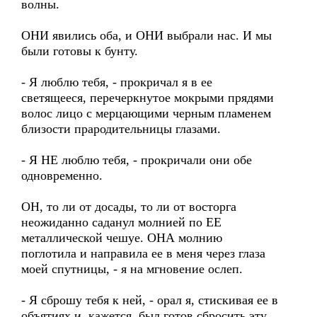
волны.
ОНИ явились оба, и ОНИ выбрали нас. И мы
были готовы к бунту.
- Я люблю тебя, - прокричал я в ее
светящееся, перечеркнутое мокрыми прядями
волос лицо с мерцающими черным пламенем
близости прародительницы глазами.
- Я НЕ люблю тебя, - прокричали они обе
одновременно.
ОН, то ли от досады, то ли от восторга
неожиданно саданул молнией по ЕЕ
металлической чешуе. ОНА молнию
поглотила и направила ее в меня через глаза
моей спутницы, - я на мгновение ослеп.
- Я сброшу тебя к ней, - орал я, стискивая ее в
объятиях и, кажется, был готов сбросить эту,