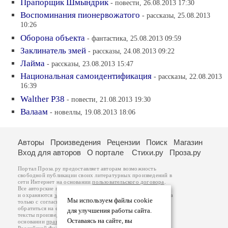
Прапорщик Шмындрик
- повести, 26.08.2013 17:30
Воспоминания пионервожатого
- рассказы, 25.08.2013
10:26
Оборона объекта
- фантастика, 25.08.2013 09:59
Заклинатель змей
- рассказы, 24.08.2013 09:22
Лайма
- рассказы, 23.08.2013 15:47
Национальная самоидентификация
- рассказы, 22.08.2013
16:39
Walther P38
- повести, 21.08.2013 19:30
Валаам
- новеллы, 19.08.2013 18:06
Авторы
Произведения
Рецензии
Поиск
Магазин
Вход для авторов
О портале
Стихи.ру
Проза.ру
Портал Проза.ру предоставляет авторам возможность
свободной публикации своих литературных произведений в
сети Интернет на основании
пользовательского договора
.
Все авторские права на произведения принадлежат авторам
и охраняются
законом
. Перепечатка произведений возможна
Мы используем файлы cookie
только с согласия его автора, к которому вы можете
обратиться на его авторской странице. Ответственность за
для улучшения работы сайта.
тексты произведений авторы несут самостоятельно на
Оставаясь на сайте, вы
основании
правил публикации
и
законодательства