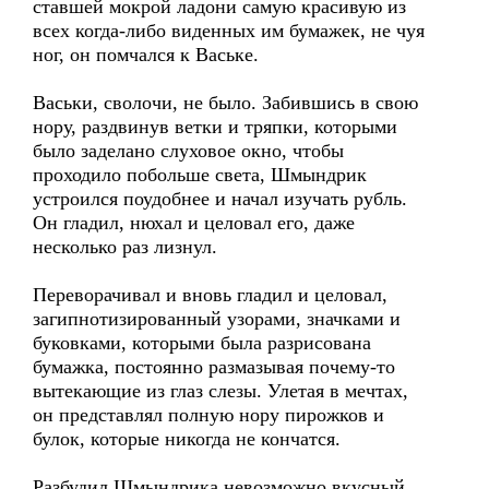
ставшей мокрой ладони самую красивую из
всех когда-либо виденных им бумажек, не чуя
ног, он помчался к Ваське.
Васьки, сволочи, не было. Забившись в свою
нору, раздвинув ветки и тряпки, которыми
было заделано слуховое окно, чтобы
проходило побольше света, Шмындрик
устроился поудобнее и начал изучать рубль.
Он гладил, нюхал и целовал его, даже
несколько раз лизнул.
Переворачивал и вновь гладил и целовал,
загипнотизированный узорами, значками и
буковками, которыми была разрисована
бумажка, постоянно размазывая почему-то
вытекающие из глаз слезы. Улетая в мечтах,
он представлял полную нору пирожков и
булок, которые никогда не кончатся.
Разбудил Шмындрика невозможно вкусный