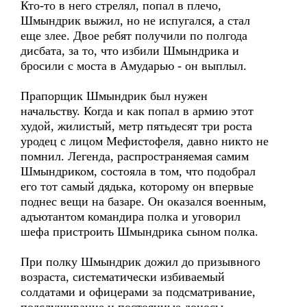
Кто-то в него стрелял, попал в плечо,
Шмындрик выжил, но не испугался, а стал
еще злее. Двое ребят получили по полгода
дисбата, за то, что избили Шмындрика и
бросили с моста в Амударью - он выплыл.
Прапорщик Шмындрик был нужен
начальству. Когда и как попал в армию этот
худой, жилистый, метр пятьдесят три роста
уродец с лицом Мефистофеля, давно никто не
помнил. Легенда, распространяемая самим
Шмындриком, состояла в том, что подобрал
его тот самый дядька, которому он впервые
поднес вещи на базаре. Он оказался военным,
адъютантом командира полка и уговорил
шефа пристроить Шмындрика сыном полка.
При полку Шмындрик дожил до призывного
возраста, систематически избиваемый
солдатами и офицерами за подсматривание,