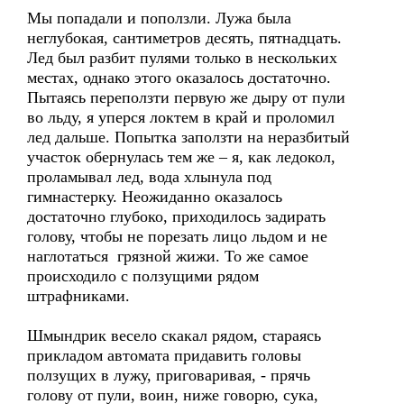
Мы попадали и поползли. Лужа была
неглубокая, сантиметров десять, пятнадцать.
Лед был разбит пулями только в нескольких
местах, однако этого оказалось достаточно.
Пытаясь переползти первую же дыру от пули
во льду, я уперся локтем в край и проломил
лед дальше. Попытка заползти на неразбитый
участок обернулась тем же – я, как ледокол,
проламывал лед, вода хлынула под
гимнастерку. Неожиданно оказалось
достаточно глубоко, приходилось задирать
голову, чтобы не порезать лицо льдом и не
наглотаться грязной жижи. То же самое
происходило с ползущими рядом
штрафниками.
Шмындрик весело скакал рядом, стараясь
прикладом автомата придавить головы
ползущих в лужу, приговаривая, - прячь
голову от пули, воин, ниже говорю, сука,