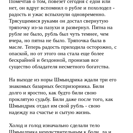
Помечтав о том, повезет сегодня с едой или
нет, он вдруг вспомнил о рубле и похолодел -
радость и ужас вспыхнули одновременно.
Трясущимися руками он достал свернутую
тряпочку из-за пазухи и развернул. Пятна на
рубле не было, рубль был чуть темнее, чем
вчера, но пятна не было. Тряпочка была в
масле. Теперь радость приходила осторожно, с
опаской, но от этого она стала еще более
бескрайней и бездонной, пронизав все
существо обладателя несметного богатства.
На выходе из норы Шмындрика ждали три его
знакомых базарных беспризорника. Били
долго и яростно, как будто били свою
проклятую судьбу. Били даже после того, как
Шмындрик отдал им свой рубль - свою
надежду на счастье и сытую жизнь.
Холод и голод изначально сделали тело
Шмындрика нечувствительным к боли, да и