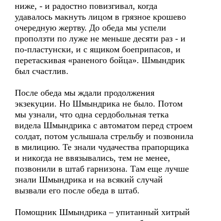
ниже, - и радостно повизгивал, когда
удавалось макнуть лицом в грязное крошево
очередную жертву. До обеда мы успели
проползти по луже не меньше десяти раз - и
по-пластунски, и с ящиком боеприпасов, и
перетаскивая «раненого бойца». Шмындрик
был счастлив.
После обеда мы ждали продолжения
экзекуции. Но Шмындрика не было. Потом
мы узнали, что одна сердобольная тетка
видела Шмындрика с автоматом перед строем
солдат, потом услышала стрельбу и позвонила
в милицию. Те знали чудачества прапорщика
и никогда не ввязывались, тем не менее,
позвонили в штаб гарнизона. Там еще лучше
знали Шмындрика и на всякий случай
вызвали его после обеда в штаб.
Помощник Шмындрика – упитанный хитрый