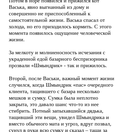
Потом в норе появился и прижился кот
Васька, явно выгнанный из дому и
совершенно не приспособленный к
самостоятельной жизни. Васька спасал от
холода, но его приходилось кормить. С этого
момента появилось ощущение человеческой
жизни.
За мелкоту и молниеносность исчезания с
украденной едой базарного беспризорника
прозвали «Шмындрик» - так и прижилось.
Второй, после Васьки, важный момент жизни
случился, когда Шмындрик «пас» очередного
клиента, тащившего с базара несколько
мешков и сумку. Сумка была неплотно
закрыта, это давало шанс что-то из нее
стибрить. Потный запыхавшийся дядька,
тащивший эти вещи, увидел Шмындрика и
вместо обычного мата и угроз, вдруг позвал,
сунул в руки всю сумку и сказал – тащи за