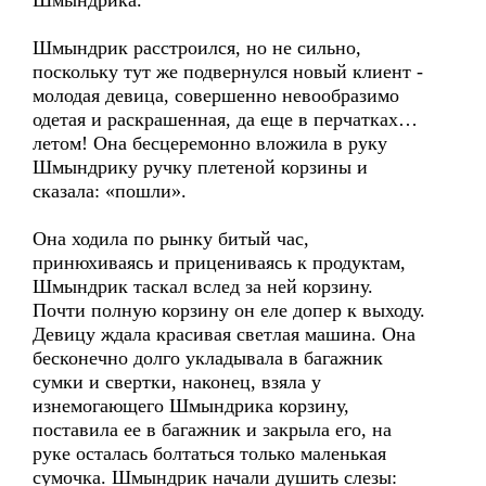
Шмындрика.
Шмындрик расстроился, но не сильно,
поскольку тут же подвернулся новый клиент -
молодая девица, совершенно невообразимо
одетая и раскрашенная, да еще в перчатках…
летом! Она бесцеремонно вложила в руку
Шмындрику ручку плетеной корзины и
сказала: «пошли».
Она ходила по рынку битый час,
принюхиваясь и прицениваясь к продуктам,
Шмындрик таскал вслед за ней корзину.
Почти полную корзину он еле допер к выходу.
Девицу ждала красивая светлая машина. Она
бесконечно долго укладывала в багажник
сумки и свертки, наконец, взяла у
изнемогающего Шмындрика корзину,
поставила ее в багажник и закрыла его, на
руке осталась болтаться только маленькая
сумочка. Шмындрик начали душить слезы: