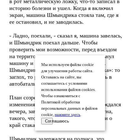
в рот металлическую ложку, что-то записал в
историю болезни и ушел. Когда я включил
экран, машина Шмындрика стояла там, где я
ее остановил, и не заводилась.
- Ладно, поехали, - сказал я, машина завелась,
и Шмындрик поехал дальше. Чтобы
проверить мои возможности, перед въездом
на территорию гауптвахты я резко вильнул
машину и слегка зацепил стойку ворот.
Мы используем файлы cookie
Шмындрик грязно выругался на «бобика»: то
для улучшения работы сайта.
заглох, то руль не слушается, надо гнать в
Оставаясь на сайте, вы
автобатальон, пусть посмотрят.
соглашаетесь с условиями
использования файлов cookies.
Чтобы ознакомиться с
План созрел мгновенно, пересмотру и
Политикой обработки
изменениям уже не подлежал. Я еле дождался
персональных данных и файлов
вечера, заведенный до нервного колотуна,
cookie,
нажмите здесь
.
такого, что когда пил воду, зубы стучали о
Соглашаюсь
край стакана.
Шмындрик задержался на полчаса, это