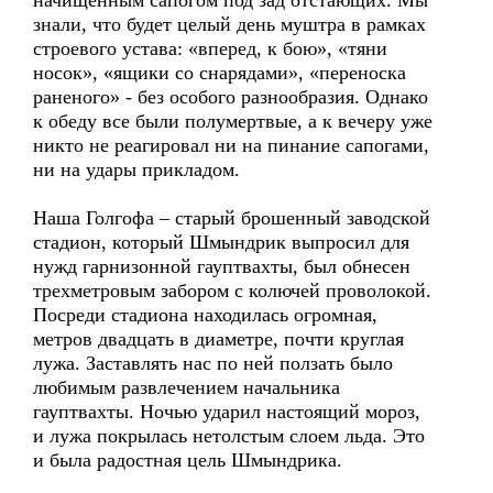
начищенным сапогом под зад отстающих. Мы
знали, что будет целый день муштра в рамках
строевого устава: «вперед, к бою», «тяни
носок», «ящики со снарядами», «переноска
раненого» - без особого разнообразия. Однако
к обеду все были полумертвые, а к вечеру уже
никто не реагировал ни на пинание сапогами,
ни на удары прикладом.
Наша Голгофа – старый брошенный заводской
стадион, который Шмындрик выпросил для
нужд гарнизонной гауптвахты, был обнесен
трехметровым забором с колючей проволокой.
Посреди стадиона находилась огромная,
метров двадцать в диаметре, почти круглая
лужа. Заставлять нас по ней ползать было
любимым развлечением начальника
гауптвахты. Ночью ударил настоящий мороз,
и лужа покрылась нетолстым слоем льда. Это
и была радостная цель Шмындрика.