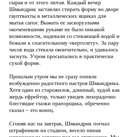
сырая и от этого лютая. Каждый вечер
Шмындрик заставлял стирать форму во дворе
гауптвахты в металлических ящиках для
мытья сапог. Выжать ее заскорузлыми
окоченевшими руками не было никакой
возможности, надевали со стекающей водой и
бежали к спасительному «вертолету». За пару
часов вода стекала окончательно, и удавалось
заснуть. Утром просыпались в практически
сухой форме.
Прошлым утром мы не сразу поняли
возбужденно радостного настроя Шмындрика.
Хотя один из старожилов, длинный, худой как
жердь ефрейтор, только увидев лихорадочно
блестящие глазки прапорщика, обреченно
сказал – это конец.
Сгоняв нас на завтрак, Шмындрик погнал
штрафников на стадион, весело пиная