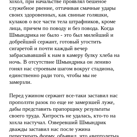
хохол, при начальстве проявлял бешеное
служебное рвение, оттачивая смачные удары
своих здоровенных, как свиные голяшки,
кулаков о все части тела штрафников, кроме
лица, причем по поводу и без повода. Когда
Шмындрика не было - это был милейший и
добрейший сержант, готовый угостить
сигаретой и почти каждый вечер
забрасывавший к нам в камеру булку хлеба на
ночь. В отсутствие Шмындрика он лениво
гонял нас строевым шагом вокруг стадиона,
единственно ради того, чтобы мы не
замерзли.
Перед ужином сержант все-таки заставил нас
проползти разок по еще не замерзшей луже,
дабы представить прапорщику результаты
своего труда. Хитрость не удалась, кто-то на
хохла настучал. Озверевший Шмындрик
дважды заставил нас после ужина
перестирать форму, объявил, что «вертолеты»