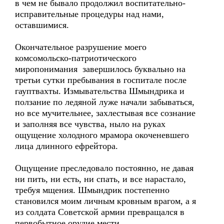
в чем не бывало продолжил воспитательно-
исправительные процедуры над нами,
оставшимися.
Окончательное разрушение моего
комсомольско-патриотического
миропонимания завершилось буквально на
третьи сутки пребывания в госпитале после
гауптвахты. Измывательства Шмындрика и
ползание по ледяной луже начали забываться,
но все мучительнее, захлестывая все сознание
и заполняя все чувства, ныло на руках
ощущение холодного мрамора окоченевшего
лица длинного ефрейтора.
Ощущение преследовало постоянно, не давая
ни пить, ни есть, ни спать, и все нарастало,
требуя мщения. Шмындрик постепенно
становился моим личным кровным врагом, а я
из солдата Советской армии превращался в
первобытное орудие мести.