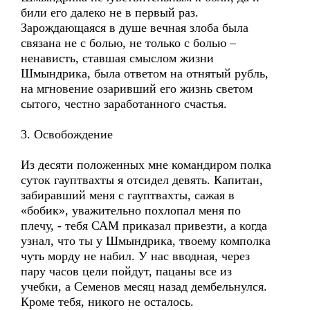
били его далеко не в первый раз.
Зарождающаяся в душе вечная злоба была
связана не с болью, не только с болью –
ненависть, ставшая смыслом жизни
Шмындрика, была ответом на отнятый рубль,
на мгновение озаривший его жизнь светом
сытого, честно заработанного счастья.
3. Освобождение
Из десяти положенных мне командиром полка
суток гауптвахты я отсидел девять. Капитан,
забиравший меня с гауптвахты, сажая в
«бобик», уважительно похлопал меня по
плечу, - тебя САМ приказал привезти, а когда
узнал, что ты у Шмындрика, твоему комполка
чуть морду не набил. У нас вводная, через
пару часов цели пойдут, пацаны все из
учебки, а Семенов месяц назад дембельнулся.
Кроме тебя, никого не осталось.