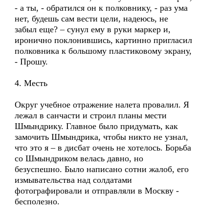
- а ты, - обратился он к полковнику, - раз ума
нет, будешь сам вести цели, надеюсь, не
забыл еще? – сунул ему в руки маркер и,
иронично поклонившись, картинно пригласил
полковника к большому пластиковому экрану,
- Прошу.
4. Месть
Округ учебное отражение налета провалил. Я
лежал в санчасти и строил планы мести
Шмындрику. Главное было придумать, как
замочить Шмындрика, чтобы никто не узнал,
что это я – в дисбат очень не хотелось. Борьба
со Шмындриком велась давно, но
безуспешно. Было написано сотни жалоб, его
измывательства над солдатами
фотографировали и отправляли в Москву -
бесполезно.