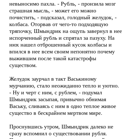
невыносимо пахла. - Рубль, - пронзила мозг
страшная мысль, - может его можно
почистить, - подсказал, голодный желудок, -
колбаса. Оторвав от чего-то подходящую
тряпочку, Шмындрик на ощупь завернул в нее
испорченный рубль и спрятал за пазуху. На
нюх нашел отброшенный кусок колбасы и
впился в нее всем своим непонятно почему
выжившим после такой катастрофы
существом.
Желудок заурчал в такт Васькиному
мурчанию, стало неожиданно тепло и уютно.
- Ну и черт с ним, с рублем, - подумал
Шмындрик засыпая, привычно обнимая
Ваську, сливаясь с ним в одно теплое живое
существо в бескрайнем мертвом мире.
Проснувшись утром, Шмындрик далеко не
сразу вспомнил о существовании рубля.