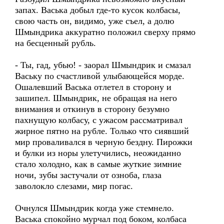
запах. Васька добыл где-то кусок колбасы,
свою часть он, видимо, уже съел, а долю
Шмындрика аккуратно положил сверху прямо
на бесценный рубль.
- Ты, гад, убью! - заорал Шмындрик и смазал
Ваську по счастливой улыбающейся морде.
Ошалевший Васька отлетел в сторону и
зашипел. Шмындрик, не обращая на него
внимания и откинув в сторону безумно
пахнущую колбасу, с ужасом рассматривал
жирное пятно на рубле. Только что сиявший
мир проваливался в черную бездну. Пирожки
и булки из норы улетучились, неожиданно
стало холодно, как в самые жуткие зимние
ночи, зубы застучали от озноба, глаза
заволокло слезами, мир погас.
Очнулся Шмындрик когда уже стемнело.
Васька спокойно мурчал под боком, колбаса