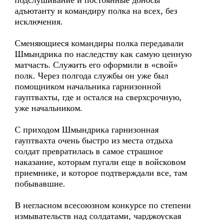
подслушивание и постоянные доносы
адъютанту и командиру полка на всех, без
исключения.
Сменяющиеся командиры полка передавали
Шмындрика по наследству как самую ценную
матчасть. Служить его оформили в «свой»
полк. Через полгода службы он уже был
помощником начальника гарнизонной
гауптвахты, где и остался на сверхсрочную,
уже начальником.
С приходом Шмындрика гарнизонная
гауптвахта очень быстро из места отдыха
солдат превратилась в самое страшное
наказание, которым пугали еще в войсковом
приемнике, и которое подтверждали все, там
побывавшие.
В негласном всесоюзном конкурсе по степени
измывательств над солдатами, чарджоуская