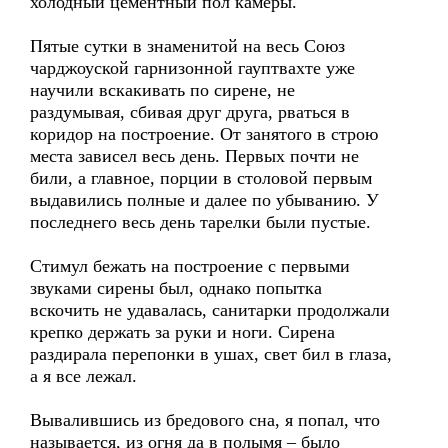
холодный цементный пол камеры.
Пятые сутки в знаменитой на весь Cоюз
чарджоуской гарнизонной гауптвахте уже
научили вскакивать по сирене, не
раздумывая, сбивая друг друга, рваться в
коридор на построение. От занятого в строю
места зависел весь день. Первых почти не
били, а главное, порции в столовой первым
выдавились полные и далее по убыванию. У
последнего весь день тарелки были пустые.
Стимул бежать на построение с первыми
звуками сирены был, однако попытка
вскочить не удавалась, санитарки продолжали
крепко держать за руки и ноги. Сирена
раздирала перепонки в ушах, свет бил в глаза,
а я все лежал.
Вывалившись из бредового сна, я попал, что
называется, из огня да в полымя – было